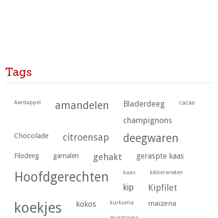
Tags
Aardappel
amandelen
Bladerdeeg
cacao
champignons
Chocolade
citroensap
deegwaren
geraspte kaas
Filodeeg
garnalen
gehakt
kaas
kikkererwten
Hoofdgerechten
kip
Kipfilet
kurkuma
maizena
koekjes
kokos