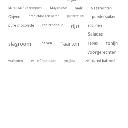
margarine
Marokkaanse recepten
Mayonaise
melk
Nagerechten
paneermeel
poedersuiker
Olijven
oranjebloesemwater
ras el hanout
pure chocolade
rijst
rozijnen
Salades
tonijn
slagroom
Soepen
Taarten
Tapas
Voorgerechten
yoghurt
walnoten
witte Chocolade
zelfrijzend bakmeel