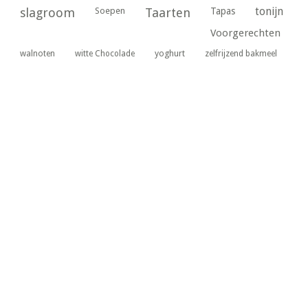
tonijn
slagroom
Soepen
Taarten
Tapas
Voorgerechten
yoghurt
walnoten
witte Chocolade
zelfrijzend bakmeel