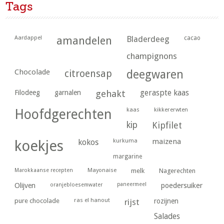
Tags
Aardappel
amandelen
Bladerdeeg
cacao
champignons
Chocolade
citroensap
deegwaren
geraspte kaas
Filodeeg
garnalen
gehakt
kaas
kikkererwten
Hoofdgerechten
kip
Kipfilet
kurkuma
maizena
koekjes
kokos
margarine
Marokkaanse recepten
Mayonaise
melk
Nagerechten
paneermeel
poedersuiker
Olijven
oranjebloesemwater
ras el hanout
pure chocolade
rijst
rozijnen
Salades