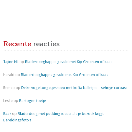
Recente
reacties
Tajine NL
op
Bladerdeeghapjes gevuld met Kip Groenten of kaas
Harald
op
Bladerdeeghapjes gevuld met Kip Groenten of kaas
Remco
op
Dikke vogeltongetjessoep met kofta balletjes – sehriye corbasi
Leslie
op
Bastogne toetje
Raaz
op
Bladerdeeg met pudding ideaal als je bezoek krijgt –
Bereidingsfoto’s