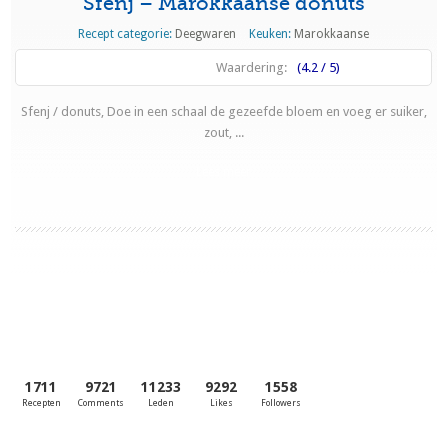
Sfenj – Marokkaanse donuts
Recept categorie:
Deegwaren
Keuken:
Marokkaanse
Waardering:
(4.2 / 5)
Sfenj / donuts, Doe in een schaal de gezeefde bloem en voeg er suiker,
zout, ...
Lees meer
1711
9721
11233
9292
1558
Recepten
Comments
Leden
Likes
Followers