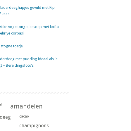
laderdeeghapjes gevuld met Kip
f kaas
Dikke vogeltongetjessoep met kofta
sehriye corbasi
stogne toetje
derdeeg met pudding ideaal als je
gt – Bereidingsfoto’s
l
amandelen
rdeeg
cacao
champignons