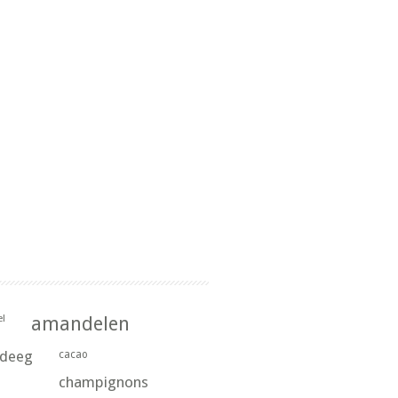
l
amandelen
rdeeg
cacao
champignons