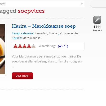
cent
Tagged
soepvlees
Harira – Marokkaanse soep
1711
Recepten
Recept categorie:
Ramadan
,
Soepen
,
Voorgerechten
Keuken:
Marokkaanse
Waardering:
(4.5 / 5)
Voor Marokkanen geen ramadan zonder harira! De
soep bevat allerlei belangrijke stoffen die nodig zijn
...
Lees meer