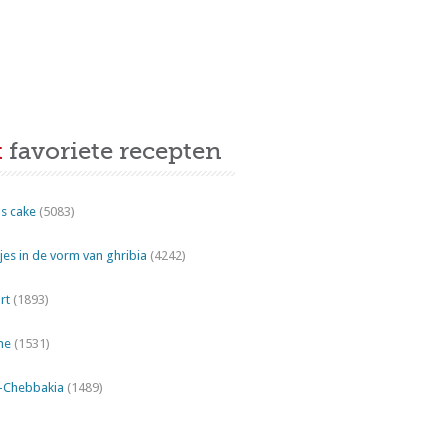
t
favoriete recepten
s cake
(5083)
es in de vorm van ghribia
(4242)
rt
(1893)
ne
(1531)
"-Chebbakia
(1489)