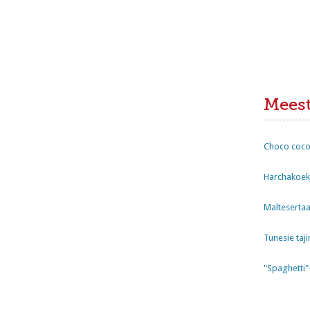
Mees
Choco coco
Harchakoekj
Maltesertaa
Tunesie taji
"Spaghetti