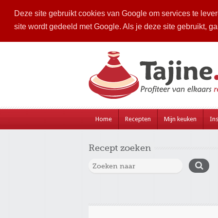
Deze site gebruikt cookies van Google om services te levere
site wordt gedeeld met Google. Als je deze site gebruikt, g
Home
Recepten
Mijn keuken
Ins
Recept zoeken