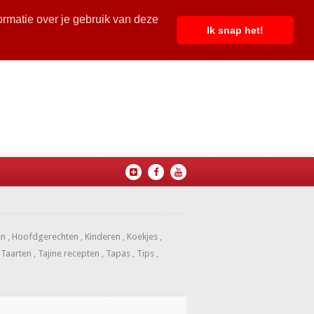
ormatie over je gebruik van deze
Ik snap het!
en
,
Hoofdgerechten
,
Kinderen
,
Koekjes
,
,
Taarten
,
Tajine recepten
,
Tapas
,
Tips
,