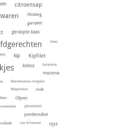
ade
citroensap
gwaren
Filodeeg
garnalen
geraspte kaas
kt
kaas
fdgerechten
wten
kip
Kipfilet
kurkuma
kjes
kokos
maizena
ne
Marokkaanse recepten
Mayonaise
melk
hten
Olijven
paneermeel
oesemwater
poedersuiker
ras el hanout
ocolade
rijst