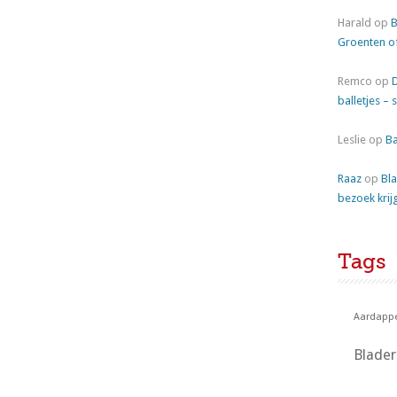
Harald
op
B
Groenten o
Remco
op
balletjes – 
Leslie
op
Ba
Raaz
op
Bla
bezoek krij
Tags
Aardappe
Blade