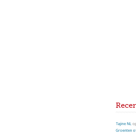
Rece
Tajine NL
o
Groenten o