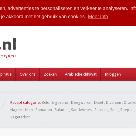
n, advertenties te personaliseren en verkeer te analyseren. Inf
a je akkoord met het gebruik van cookies.
Meer info
piratie
Over ons
Zoeken
Arabische chhiwat
Inloggen
Recept categorie:
Beldi & gezond
,
Deegwaren
,
Dieet
,
Diversen
,
Drank
Nagerechten
,
Ramadan
,
Salades
,
Sandwiches
,
Sausjes
,
Snel
,
Soepen
Vegetarisch