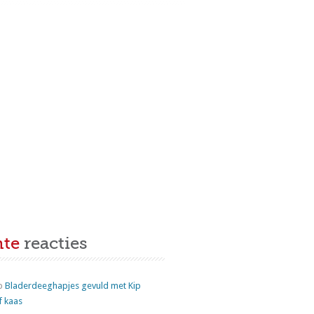
nte
reacties
p
Bladerdeeghapjes gevuld met Kip
f kaas