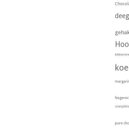
Chocol
dee
geha
Hoo
kikkerer
koe
margari
Nagerec
oranjebl
pure ch