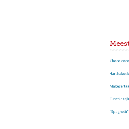
Mees
Choco coco
Harchakoekj
Maltesertaa
Tunesie taji
"Spaghetti