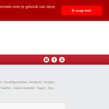
ormatie over je gebruik van deze
Ik snap het!
en
,
Hoofdgerechten
,
Kinderen
,
Koekjes
,
,
Taarten
,
Tajine recepten
,
Tapas
,
Tips
,