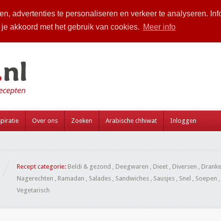
n, advertenties te personaliseren en verkeer te analyseren. Inf
a je akkoord met het gebruik van cookies.
Meer info
piratie
Over ons
Zoeken
Arabische chhiwat
Inloggen
Recept categorie:
Beldi & gezond
,
Deegwaren
,
Dieet
,
Diversen
,
Drank
Nagerechten
,
Ramadan
,
Salades
,
Sandwiches
,
Sausjes
,
Snel
,
Soepen
Vegetarisch