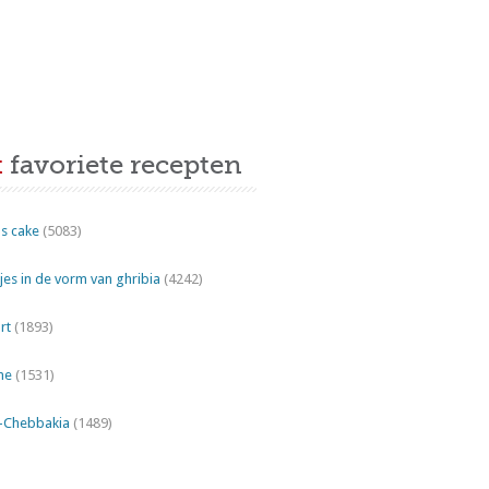
t
favoriete recepten
s cake
(5083)
es in de vorm van ghribia
(4242)
rt
(1893)
ne
(1531)
"-Chebbakia
(1489)