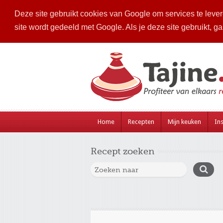
Deze site gebruikt cookies van Google om services te levere
site wordt gedeeld met Google. Als je deze site gebruikt, g
Home
Recepten
Mijn keuken
Ins
Recept zoeken