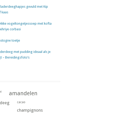
laderdeeghapjes gevuld met Kip
f kaas
Dikke vogeltongetjessoep met kofta
sehriye corbasi
stogne toetje
derdeeg met pudding ideaal als je
gt – Bereidingsfoto’s
l
amandelen
rdeeg
cacao
champignons