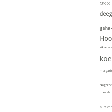
Chocol
dee
geha
Hoo
kikkerer
koe
margari
Nagerec
oranjebl
pure ch