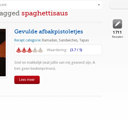
cent
Tagged
spaghettisaus
Gevulde afbakpistoletjes
1711
Recepten
Recept categorie:
Ramadan
,
Sandwiches
,
Tapas
Waardering:
(3.7 / 5)
Snel en makkelijk (wat jullie van mij gewend zijn, ik
ben geen keukenprinses).
Lees meer