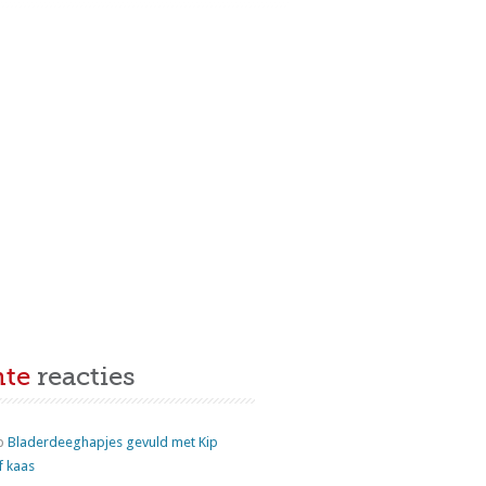
nte
reacties
p
Bladerdeeghapjes gevuld met Kip
f kaas