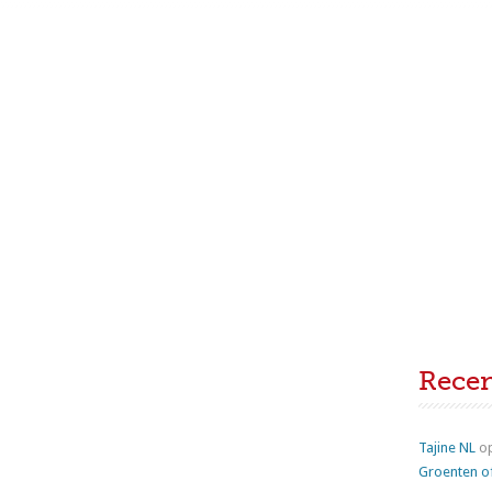
Rece
Tajine NL
o
Groenten o