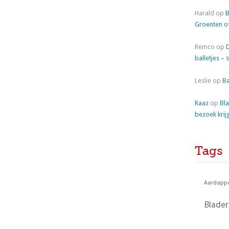
Harald
op
B
Groenten o
Remco
op
balletjes – 
Leslie
op
Ba
Raaz
op
Bla
bezoek krij
Tags
Aardappe
Blade