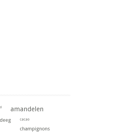
l
amandelen
rdeeg
cacao
champignons