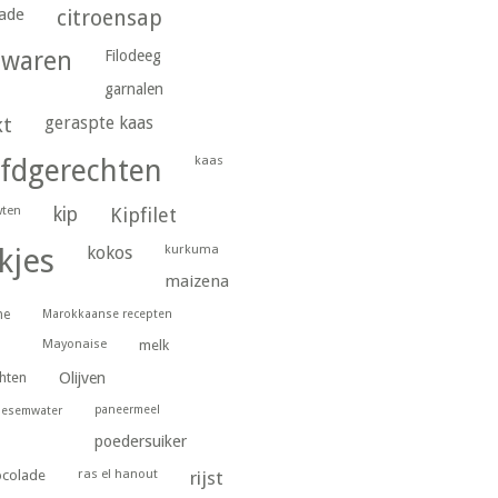
ade
citroensap
gwaren
Filodeeg
garnalen
geraspte kaas
kt
kaas
fdgerechten
wten
kip
Kipfilet
kurkuma
kjes
kokos
maizena
ne
Marokkaanse recepten
Mayonaise
melk
hten
Olijven
paneermeel
oesemwater
poedersuiker
ras el hanout
ocolade
rijst