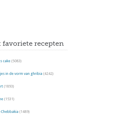
 favoriete recepten
s cake
(5083)
es in de vorm van ghribia
(4242)
rt
(1893)
ne
(1531)
"-Chebbakia
(1489)