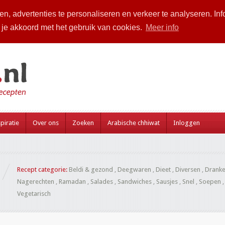
n, advertenties te personaliseren en verkeer te analyseren. Inf
a je akkoord met het gebruik van cookies.
Meer info
piratie
Over ons
Zoeken
Arabische chhiwat
Inloggen
Recept categorie:
Beldi & gezond
,
Deegwaren
,
Dieet
,
Diversen
,
Drank
Nagerechten
,
Ramadan
,
Salades
,
Sandwiches
,
Sausjes
,
Snel
,
Soepen
Vegetarisch