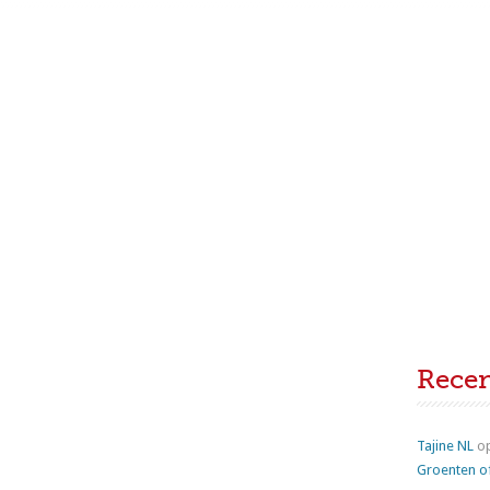
Rece
Tajine NL
o
Groenten o