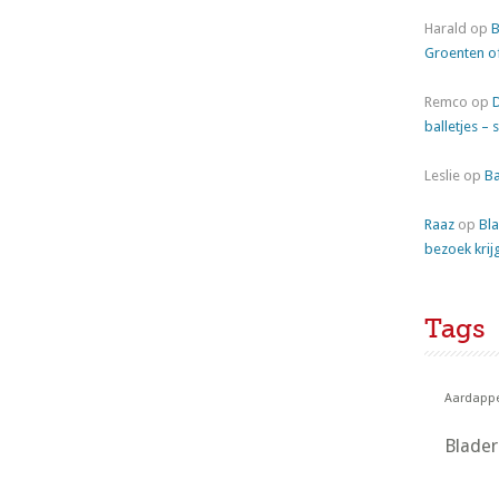
Harald
op
B
Groenten o
Remco
op
balletjes – 
Leslie
op
Ba
Raaz
op
Bla
bezoek krij
Tags
Aardappe
Blade