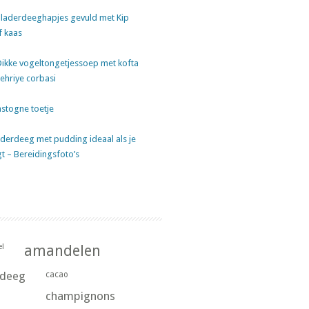
laderdeeghapjes gevuld met Kip
f kaas
Dikke vogeltongetjessoep met kofta
sehriye corbasi
stogne toetje
derdeeg met pudding ideaal als je
gt – Bereidingsfoto’s
l
amandelen
rdeeg
cacao
champignons