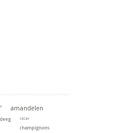
l
amandelen
rdeeg
cacao
champignons