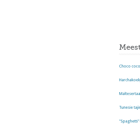
Meest
Choco coco
Harchakoekj
Maltesertaa
Tunesie taji
"Spaghetti