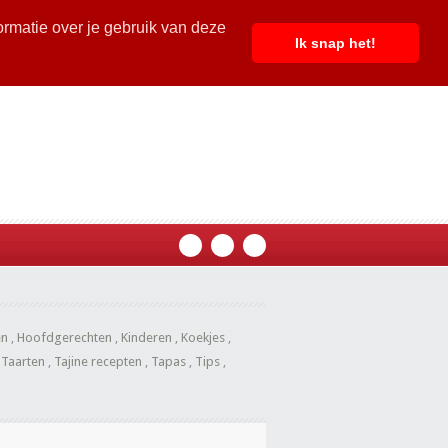
ormatie over je gebruik van deze
Ik snap het!
en
,
Hoofdgerechten
,
Kinderen
,
Koekjes
,
,
Taarten
,
Tajine recepten
,
Tapas
,
Tips
,