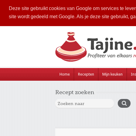
Deze site gebruikt cookies van Google om services te levere
site wordt gedeeld met Google. Als je deze site gebruikt, g
Home
Recepten
Mijn keuken
Ins
Recept zoeken