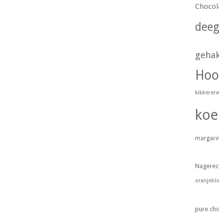
Chocol
dee
geha
Hoo
kikkerer
koe
margari
Nagerec
oranjebl
pure ch