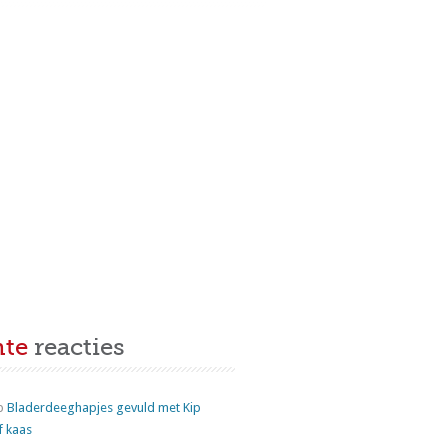
nte
reacties
p
Bladerdeeghapjes gevuld met Kip
f kaas