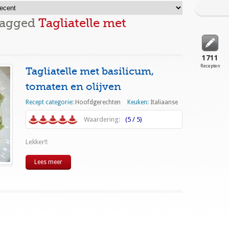
Tagged
Tagliatelle met
1711
Recepten
Tagliatelle met basilicum,
tomaten en olijven
Recept categorie:
Hoofdgerechten
Keuken:
Italiaanse
Waardering:
(5 / 5)
Lekker!!
Lees meer