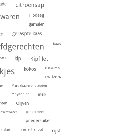
ade
citroensap
gwaren
Filodeeg
garnalen
geraspte kaas
kt
kaas
fdgerechten
wten
kip
Kipfilet
kurkuma
kjes
kokos
maizena
ne
Marokkaanse recepten
Mayonaise
melk
hten
Olijven
paneermeel
oesemwater
poedersuiker
ras el hanout
ocolade
rijst