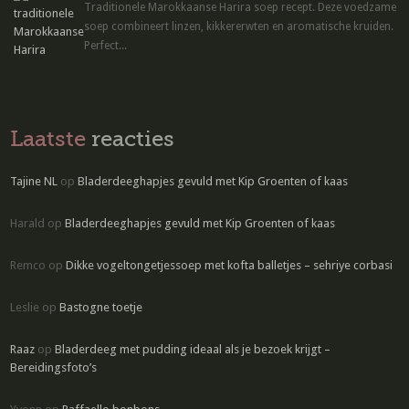
Traditionele Marokkaanse Harira soep recept. Deze voedzame
soep combineert linzen, kikkererwten en aromatische kruiden.
Perfect...
Laatste
reacties
Tajine NL
op
Bladerdeeghapjes gevuld met Kip Groenten of kaas
Harald
op
Bladerdeeghapjes gevuld met Kip Groenten of kaas
Remco
op
Dikke vogeltongetjessoep met kofta balletjes – sehriye corbasi
Leslie
op
Bastogne toetje
Raaz
op
Bladerdeeg met pudding ideaal als je bezoek krijgt –
Bereidingsfoto’s