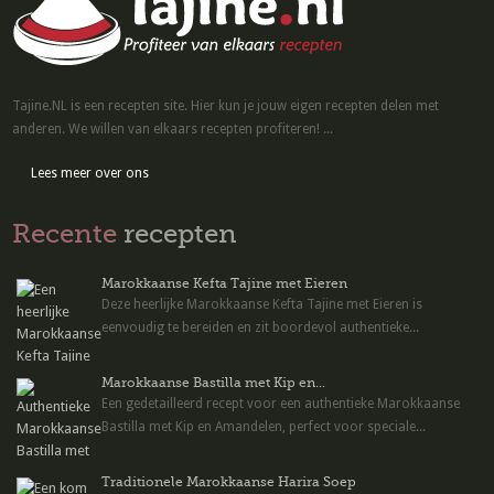
Tajine.NL is een recepten site. Hier kun je jouw eigen recepten delen met
anderen. We willen van elkaars recepten profiteren! ...
Lees meer over ons
Recente
recepten
Marokkaanse Kefta Tajine met Eieren
Deze heerlijke Marokkaanse Kefta Tajine met Eieren is
eenvoudig te bereiden en zit boordevol authentieke...
Marokkaanse Bastilla met Kip en...
Een gedetailleerd recept voor een authentieke Marokkaanse
Bastilla met Kip en Amandelen, perfect voor speciale...
Traditionele Marokkaanse Harira Soep