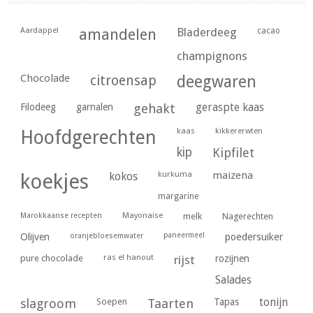
Aardappel
amandelen
Bladerdeeg
cacao
champignons
Chocolade
citroensap
deegwaren
geraspte kaas
Filodeeg
garnalen
gehakt
kaas
kikkererwten
Hoofdgerechten
kip
Kipfilet
kurkuma
maizena
koekjes
kokos
margarine
Marokkaanse recepten
Mayonaise
melk
Nagerechten
paneermeel
poedersuiker
Olijven
oranjebloesemwater
ras el hanout
pure chocolade
rijst
rozijnen
Salades
tonijn
slagroom
Soepen
Taarten
Tapas