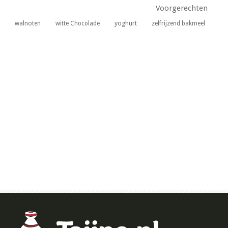
Voorgerechten
yoghurt
walnoten
witte Chocolade
zelfrijzend bakmeel