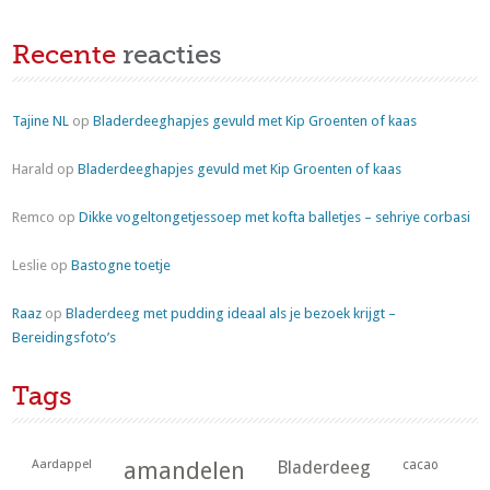
Recente
reacties
Tajine NL
op
Bladerdeeghapjes gevuld met Kip Groenten of kaas
Harald
op
Bladerdeeghapjes gevuld met Kip Groenten of kaas
Remco
op
Dikke vogeltongetjessoep met kofta balletjes – sehriye corbasi
Leslie
op
Bastogne toetje
Raaz
op
Bladerdeeg met pudding ideaal als je bezoek krijgt –
Bereidingsfoto’s
Tags
Aardappel
amandelen
Bladerdeeg
cacao