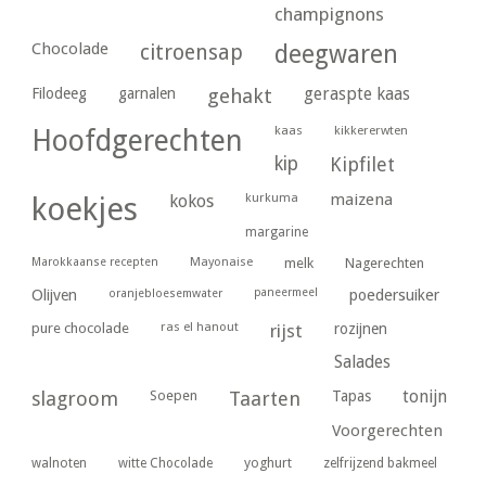
champignons
Chocolade
citroensap
deegwaren
geraspte kaas
Filodeeg
garnalen
gehakt
kaas
kikkererwten
Hoofdgerechten
kip
Kipfilet
kurkuma
maizena
koekjes
kokos
margarine
Marokkaanse recepten
Mayonaise
melk
Nagerechten
paneermeel
poedersuiker
Olijven
oranjebloesemwater
ras el hanout
pure chocolade
rijst
rozijnen
Salades
tonijn
slagroom
Soepen
Taarten
Tapas
Voorgerechten
yoghurt
walnoten
witte Chocolade
zelfrijzend bakmeel