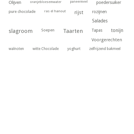
paneermeel
poedersuiker
Olijven
oranjebloesemwater
ras el hanout
pure chocolade
rijst
rozijnen
Salades
tonijn
slagroom
Soepen
Taarten
Tapas
Voorgerechten
yoghurt
walnoten
witte Chocolade
zelfrijzend bakmeel