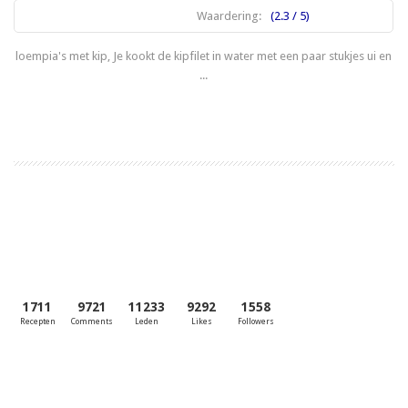
Waardering:
(2.3 / 5)
loempia's met kip, Je kookt de kipfilet in water met een paar stukjes ui en
...
Lees meer
1711
9721
11233
9292
1558
Recepten
Comments
Leden
Likes
Followers