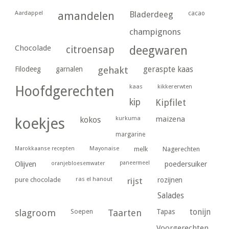
Aardappel
amandelen
Bladerdeeg
cacao
champignons
Chocolade
citroensap
deegwaren
geraspte kaas
Filodeeg
garnalen
gehakt
kaas
kikkererwten
Hoofdgerechten
kip
Kipfilet
kurkuma
maizena
koekjes
kokos
margarine
Marokkaanse recepten
Mayonaise
melk
Nagerechten
paneermeel
poedersuiker
Olijven
oranjebloesemwater
ras el hanout
pure chocolade
rijst
rozijnen
Salades
tonijn
slagroom
Soepen
Taarten
Tapas
Voorgerechten