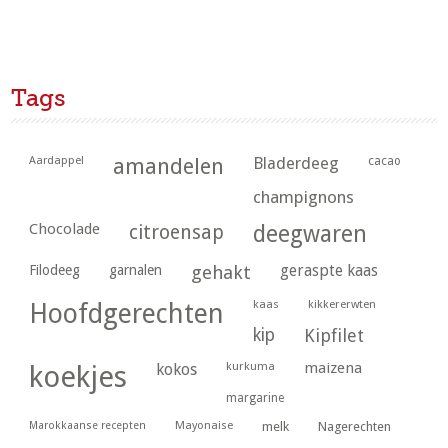
Tags
Aardappel
amandelen
Bladerdeeg
cacao
champignons
Chocolade
citroensap
deegwaren
geraspte kaas
Filodeeg
garnalen
gehakt
kaas
kikkererwten
Hoofdgerechten
kip
Kipfilet
kurkuma
maizena
koekjes
kokos
margarine
Marokkaanse recepten
Mayonaise
melk
Nagerechten