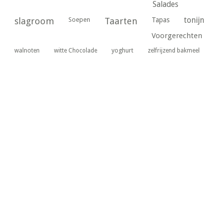
Salades
tonijn
slagroom
Soepen
Taarten
Tapas
Voorgerechten
yoghurt
walnoten
witte Chocolade
zelfrijzend bakmeel