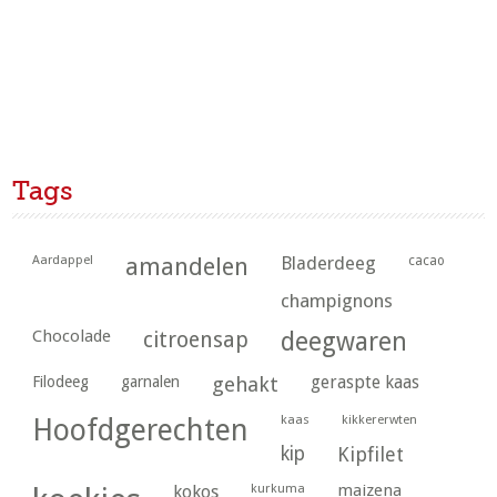
Tags
Aardappel
amandelen
Bladerdeeg
cacao
champignons
Chocolade
citroensap
deegwaren
geraspte kaas
Filodeeg
garnalen
gehakt
kaas
kikkererwten
Hoofdgerechten
kip
Kipfilet
kurkuma
maizena
kokos