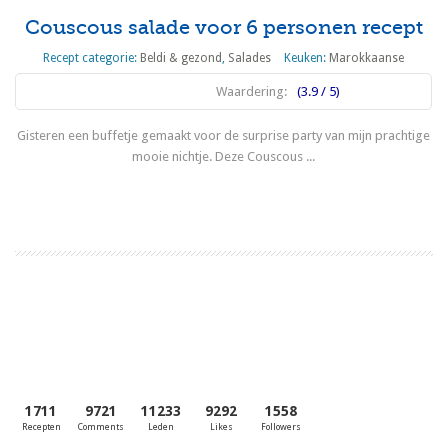
Couscous salade voor 6 personen recept
Recept categorie:
Beldi & gezond
,
Salades
Keuken:
Marokkaanse
Waardering:
(3.9 / 5)
Gisteren een buffetje gemaakt voor de surprise party van mijn prachtige
mooie nichtje. Deze Couscous ...
Lees meer
1711
9721
11233
9292
1558
Recepten
Comments
Leden
Likes
Followers