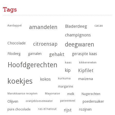
Tags
Aardappel
amandelen
Bladerdeeg
cacao
champignons
Chocolade
citroensap
deegwaren
geraspte kaas
Filodeeg
garnalen
gehakt
kaas
kikkererwten
Hoofdgerechten
kip
Kipfilet
kurkuma
maizena
koekjes
kokos
margarine
Marokkaanse recepten
Mayonaise
melk
Nagerechten
paneermeel
poedersuiker
Olijven
oranjebloesemwater
ras el hanout
pure chocolade
rijst
rozijnen