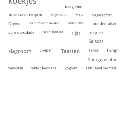
koekjes
margarine
Marokkaanse recepten
Mayonaise
melk
Nagerechten
paneermeel
poedersuiker
Olijven
oranjebloesemwater
ras el hanout
pure chocolade
rijst
rozijnen
Salades
tonijn
slagroom
Soepen
Taarten
Tapas
Voorgerechten
yoghurt
walnoten
witte Chocolade
zelfrijzend bakmeel