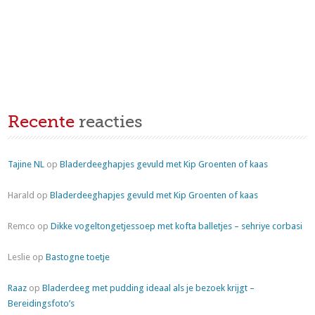
Recente
reacties
Tajine NL
op
Bladerdeeghapjes gevuld met Kip Groenten of kaas
Harald
op
Bladerdeeghapjes gevuld met Kip Groenten of kaas
Remco
op
Dikke vogeltongetjessoep met kofta balletjes – sehriye corbasi
Leslie
op
Bastogne toetje
Raaz
op
Bladerdeeg met pudding ideaal als je bezoek krijgt –
Bereidingsfoto’s