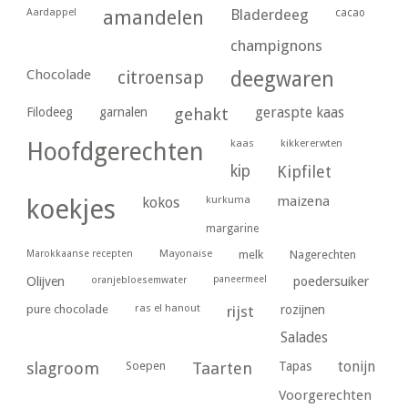
Aardappel
amandelen
Bladerdeeg
cacao
champignons
Chocolade
citroensap
deegwaren
geraspte kaas
Filodeeg
garnalen
gehakt
kaas
kikkererwten
Hoofdgerechten
kip
Kipfilet
kurkuma
maizena
koekjes
kokos
margarine
Marokkaanse recepten
Mayonaise
melk
Nagerechten
paneermeel
poedersuiker
Olijven
oranjebloesemwater
ras el hanout
pure chocolade
rijst
rozijnen
Salades
tonijn
slagroom
Soepen
Taarten
Tapas
Voorgerechten