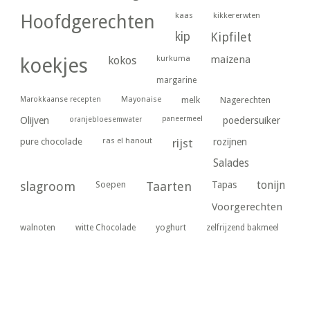
kaas
kikkererwten
Hoofdgerechten
kip
Kipfilet
kurkuma
maizena
koekjes
kokos
margarine
Marokkaanse recepten
Mayonaise
melk
Nagerechten
paneermeel
poedersuiker
Olijven
oranjebloesemwater
ras el hanout
pure chocolade
rijst
rozijnen
Salades
tonijn
slagroom
Soepen
Taarten
Tapas
Voorgerechten
yoghurt
walnoten
witte Chocolade
zelfrijzend bakmeel