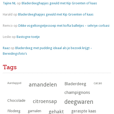
Tajine NL
op
Bladerdeeghapjes gevuld met Kip Groenten of kaas
Harald
op
Bladerdeeghapjes gevuld met Kip Groenten of kaas
Remco
op
Dikke vogeltongetjessoep met kofta balletjes – sehriye corbasi
Leslie
op
Bastogne toetje
Raaz
op
Bladerdeeg met pudding ideaal als je bezoek krijgt –
Bereidingsfoto’s
Tags
Aardappel
amandelen
Bladerdeeg
cacao
champignons
Chocolade
citroensap
deegwaren
geraspte kaas
Filodeeg
garnalen
gehakt