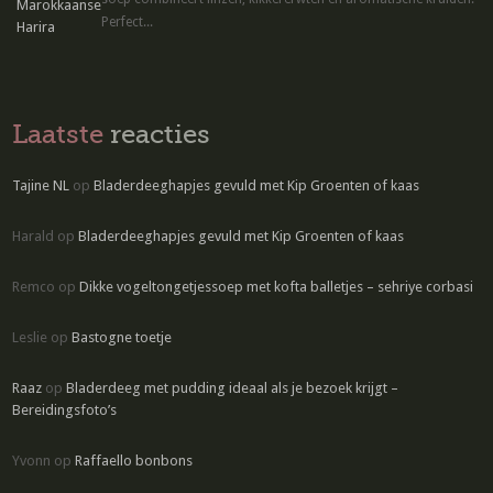
Perfect...
Laatste
reacties
Tajine NL
op
Bladerdeeghapjes gevuld met Kip Groenten of kaas
Harald
op
Bladerdeeghapjes gevuld met Kip Groenten of kaas
Remco
op
Dikke vogeltongetjessoep met kofta balletjes – sehriye corbasi
Leslie
op
Bastogne toetje
Raaz
op
Bladerdeeg met pudding ideaal als je bezoek krijgt –
Bereidingsfoto’s
Yvonn
op
Raffaello bonbons