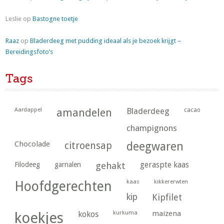
Leslie
op
Bastogne toetje
Raaz
op
Bladerdeeg met pudding ideaal als je bezoek krijgt –
Bereidingsfoto’s
Tags
Aardappel
amandelen
Bladerdeeg
cacao
champignons
Chocolade
citroensap
deegwaren
geraspte kaas
Filodeeg
garnalen
gehakt
kaas
kikkererwten
Hoofdgerechten
kip
Kipfilet
kurkuma
maizena
koekjes
kokos