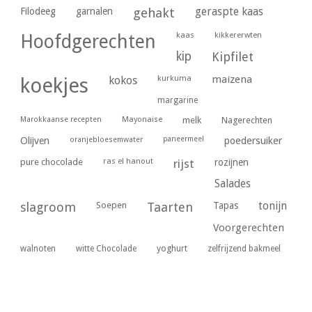
geraspte kaas
Filodeeg
garnalen
gehakt
kaas
kikkererwten
Hoofdgerechten
kip
Kipfilet
kurkuma
maizena
koekjes
kokos
margarine
Marokkaanse recepten
Mayonaise
melk
Nagerechten
paneermeel
poedersuiker
Olijven
oranjebloesemwater
ras el hanout
pure chocolade
rijst
rozijnen
Salades
tonijn
slagroom
Soepen
Taarten
Tapas
Voorgerechten
yoghurt
walnoten
witte Chocolade
zelfrijzend bakmeel