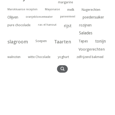
margarine
Marokkaanse recepten
Mayonaise
melk
Nagerechten
paneermeel
poedersuiker
Olijven
oranjebloesemwater
ras el hanout
pure chocolade
rijst
rozijnen
Salades
tonijn
slagroom
Soepen
Taarten
Tapas
Voorgerechten
yoghurt
walnoten
witte Chocolade
zelfrijzend bakmeel