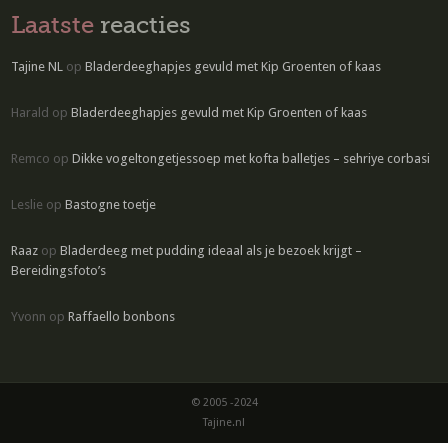
Laatste
reacties
Tajine NL
op
Bladerdeeghapjes gevuld met Kip Groenten of kaas
Harald
op
Bladerdeeghapjes gevuld met Kip Groenten of kaas
Remco
op
Dikke vogeltongetjessoep met kofta balletjes – sehriye corbasi
Leslie
op
Bastogne toetje
Raaz
op
Bladerdeeg met pudding ideaal als je bezoek krijgt –
Bereidingsfoto’s
Yvonn
op
Raffaello bonbons
© 2005 -2024
Tajine.nl