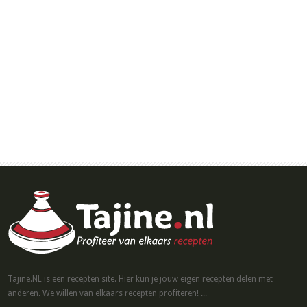
Tajine.NL is een recepten site. Hier kun je jouw eigen recepten delen met
anderen. We willen van elkaars recepten profiteren! ...