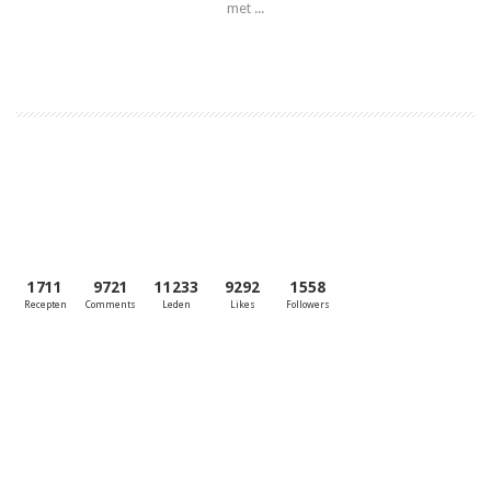
met ...
Lees meer
1711
9721
11233
9292
1558
Recepten
Comments
Leden
Likes
Followers