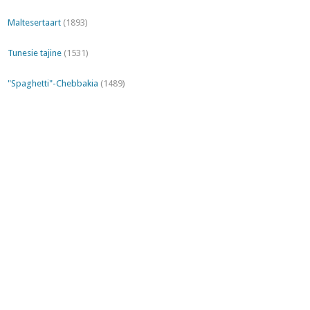
Maltesertaart
(1893)
Tunesie tajine
(1531)
"Spaghetti"-Chebbakia
(1489)