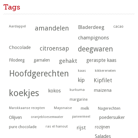
Tags
Aardappel
amandelen
Bladerdeeg
cacao
champignons
Chocolade
citroensap
deegwaren
geraspte kaas
Filodeeg
garnalen
gehakt
kaas
kikkererwten
Hoofdgerechten
kip
Kipfilet
kurkuma
maizena
koekjes
kokos
margarine
Marokkaanse recepten
Mayonaise
melk
Nagerechten
paneermeel
poedersuiker
Olijven
oranjebloesemwater
ras el hanout
pure chocolade
rijst
rozijnen
Salades