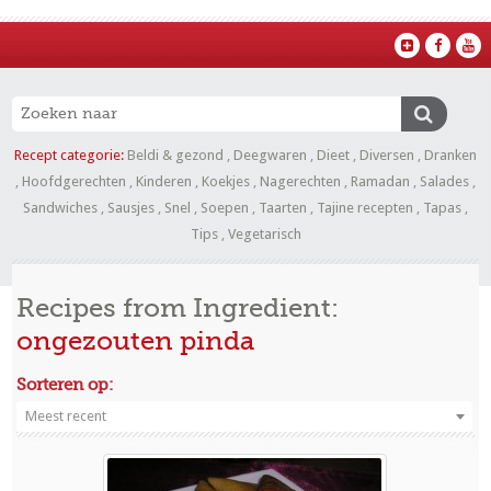
Recept categorie:
Beldi & gezond
,
Deegwaren
,
Dieet
,
Diversen
,
Dranken
,
Hoofdgerechten
,
Kinderen
,
Koekjes
,
Nagerechten
,
Ramadan
,
Salades
,
Sandwiches
,
Sausjes
,
Snel
,
Soepen
,
Taarten
,
Tajine recepten
,
Tapas
,
Tips
,
Vegetarisch
Recipes from Ingredient:
ongezouten pinda
Sorteren op:
Meest recent