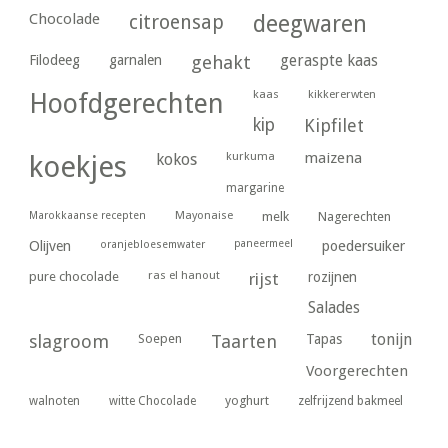
Chocolade
citroensap
deegwaren
geraspte kaas
Filodeeg
garnalen
gehakt
kaas
kikkererwten
Hoofdgerechten
kip
Kipfilet
kurkuma
maizena
koekjes
kokos
margarine
Marokkaanse recepten
Mayonaise
melk
Nagerechten
paneermeel
poedersuiker
Olijven
oranjebloesemwater
ras el hanout
pure chocolade
rijst
rozijnen
Salades
tonijn
slagroom
Soepen
Taarten
Tapas
Voorgerechten
yoghurt
walnoten
witte Chocolade
zelfrijzend bakmeel