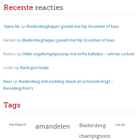
Recente
reacties
Tajine NL
op
Bladerdeeghapjes gevuld met Kip Groenten of kaas
Harald
op
Bladerdeeghapjes gevuld met Kip Groenten of kaas
Remco
op
Dikke vogeltongetjessoep met kofta balletjes – sehriye corbasi
Leslie
op
Bastogne toetje
Raaz
op
Bladerdeeg met pudding ideaal als je bezoek krijgt –
Bereidingsfoto’s
Tags
Aardappel
amandelen
Bladerdeeg
cacao
champignons