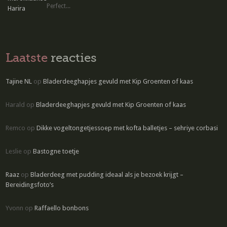
Perfect...
Laatste
reacties
Tajine NL
op
Bladerdeeghapjes gevuld met Kip Groenten of kaas
Harald
op
Bladerdeeghapjes gevuld met Kip Groenten of kaas
Remco
op
Dikke vogeltongetjessoep met kofta balletjes – sehriye corbasi
Leslie
op
Bastogne toetje
Raaz
op
Bladerdeeg met pudding ideaal als je bezoek krijgt –
Bereidingsfoto’s
Yvonn
op
Raffaello bonbons