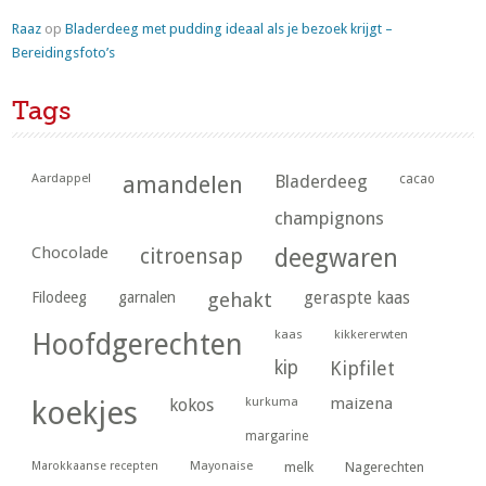
Raaz
op
Bladerdeeg met pudding ideaal als je bezoek krijgt –
Bereidingsfoto’s
Tags
Aardappel
amandelen
Bladerdeeg
cacao
champignons
Chocolade
citroensap
deegwaren
geraspte kaas
Filodeeg
garnalen
gehakt
kaas
kikkererwten
Hoofdgerechten
kip
Kipfilet
kurkuma
maizena
koekjes
kokos
margarine
Marokkaanse recepten
Mayonaise
melk
Nagerechten