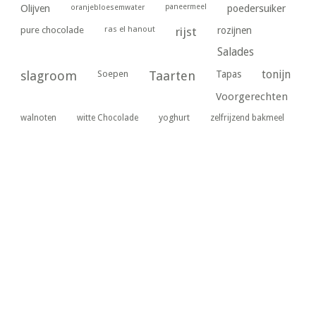
paneermeel
poedersuiker
Olijven
oranjebloesemwater
ras el hanout
pure chocolade
rijst
rozijnen
Salades
tonijn
slagroom
Soepen
Taarten
Tapas
Voorgerechten
yoghurt
walnoten
witte Chocolade
zelfrijzend bakmeel