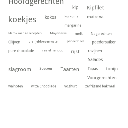
Hoofdgerechten
kip
Kipfilet
kurkuma
maizena
koekjes
kokos
margarine
Marokkaanse recepten
Mayonaise
melk
Nagerechten
paneermeel
poedersuiker
Olijven
oranjebloesemwater
ras el hanout
pure chocolade
rijst
rozijnen
Salades
tonijn
slagroom
Soepen
Taarten
Tapas
Voorgerechten
yoghurt
walnoten
witte Chocolade
zelfrijzend bakmeel