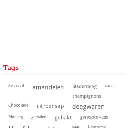
Tags
Aardappel
amandelen
Bladerdeeg
cacao
champignons
Chocolade
citroensap
deegwaren
geraspte kaas
Filodeeg
garnalen
gehakt
kaas
kikkererwten