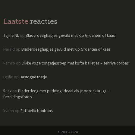
Laatste
reacties
Tajine NL
op
Bladerdeeghapjes gevuld met Kip Groenten of kaas
Harald
op
Bladerdeeghapjes gevuld met Kip Groenten of kaas
Remco
op
Dikke vogeltongetjessoep met kofta balletjes – sehriye corbasi
Leslie
op
Bastogne toetje
Raaz
op
Bladerdeeg met pudding ideaal als je bezoek krijgt –
Bereidingsfoto’s
Yvonn
op
Raffaello bonbons
© 2005 -2024