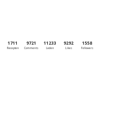
1711
9721
11233
9292
1558
Recepten
Comments
Leden
Likes
Followers