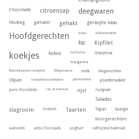
Chocolade
citroensap
deegwaren
geraspte kaas
Filodeeg
garnalen
gehakt
kaas
kikkererwten
Hoofdgerechten
kip
Kipfilet
kurkuma
maizena
koekjes
kokos
margarine
Marokkaanse recepten
Mayonaise
melk
Nagerechten
paneermeel
poedersuiker
Olijven
oranjebloesemwater
ras el hanout
pure chocolade
rijst
rozijnen
Salades
tonijn
slagroom
Soepen
Taarten
Tapas
Voorgerechten
yoghurt
walnoten
witte Chocolade
zelfrijzend bakmeel