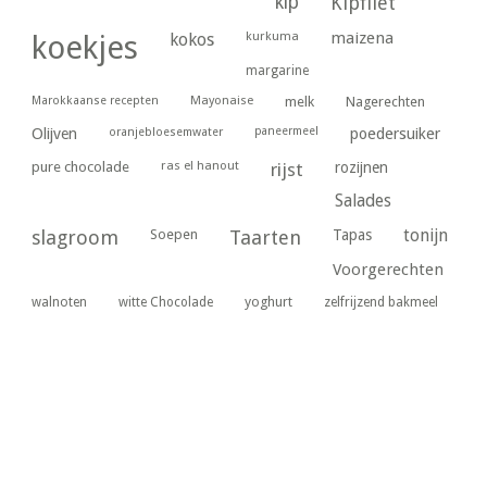
kip
Kipfilet
kurkuma
maizena
koekjes
kokos
margarine
Marokkaanse recepten
Mayonaise
melk
Nagerechten
paneermeel
poedersuiker
Olijven
oranjebloesemwater
ras el hanout
pure chocolade
rijst
rozijnen
Salades
tonijn
slagroom
Soepen
Taarten
Tapas
Voorgerechten
yoghurt
walnoten
witte Chocolade
zelfrijzend bakmeel