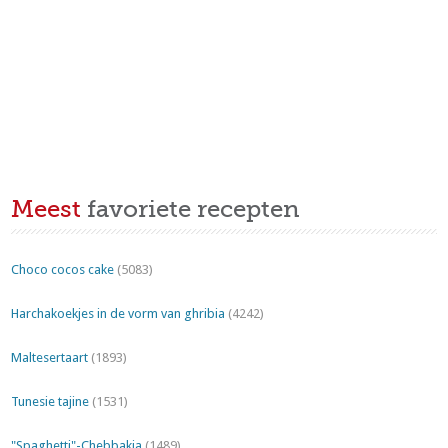
Meest
favoriete recepten
Choco cocos cake
(5083)
Harchakoekjes in de vorm van ghribia
(4242)
Maltesertaart
(1893)
Tunesie tajine
(1531)
"Spaghetti"-Chebbakia
(1489)