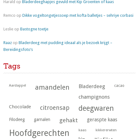
Harald
op
Bladerdeeghapjes gevuld met Kip Groenten of kaas
Remco
op
Dikke vogeltongetjessoep met kofta balletjes – sehriye corbasi
Leslie
op
Bastogne toetje
Raaz
op
Bladerdeeg met pudding ideaal als je bezoek krijgt –
Bereidingsfoto’s
Tags
Aardappel
amandelen
Bladerdeeg
cacao
champignons
Chocolade
citroensap
deegwaren
geraspte kaas
Filodeeg
garnalen
gehakt
kaas
kikkererwten
Hoofdgerechten