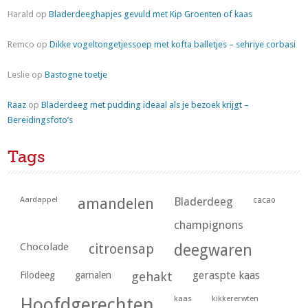
Harald
op
Bladerdeeghapjes gevuld met Kip Groenten of kaas
Remco
op
Dikke vogeltongetjessoep met kofta balletjes – sehriye corbasi
Leslie
op
Bastogne toetje
Raaz
op
Bladerdeeg met pudding ideaal als je bezoek krijgt –
Bereidingsfoto’s
Tags
Aardappel
amandelen
Bladerdeeg
cacao
champignons
Chocolade
citroensap
deegwaren
geraspte kaas
Filodeeg
garnalen
gehakt
kaas
kikkererwten
Hoofdgerechten