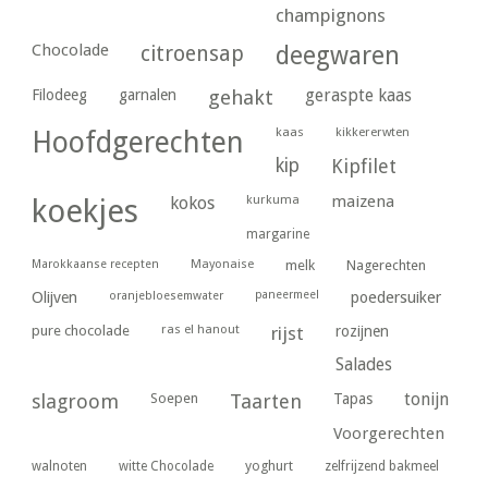
champignons
Chocolade
citroensap
deegwaren
geraspte kaas
Filodeeg
garnalen
gehakt
kaas
kikkererwten
Hoofdgerechten
kip
Kipfilet
kurkuma
maizena
koekjes
kokos
margarine
Marokkaanse recepten
Mayonaise
melk
Nagerechten
paneermeel
poedersuiker
Olijven
oranjebloesemwater
ras el hanout
pure chocolade
rijst
rozijnen
Salades
tonijn
slagroom
Soepen
Taarten
Tapas
Voorgerechten
yoghurt
walnoten
witte Chocolade
zelfrijzend bakmeel