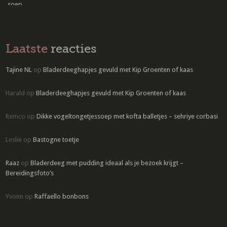
Laatste
reacties
Tajine NL
op
Bladerdeeghapjes gevuld met Kip Groenten of kaas
Harald
op
Bladerdeeghapjes gevuld met Kip Groenten of kaas
Remco
op
Dikke vogeltongetjessoep met kofta balletjes – sehriye corbasi
Leslie
op
Bastogne toetje
Raaz
op
Bladerdeeg met pudding ideaal als je bezoek krijgt –
Bereidingsfoto’s
Yvonn
op
Raffaello bonbons