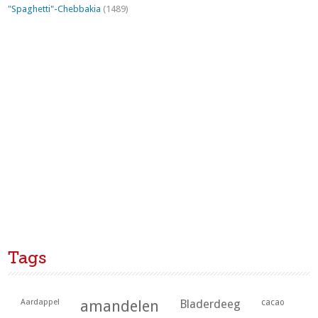
"Spaghetti"-Chebbakia
(1489)
Tags
Aardappel
amandelen
Bladerdeeg
cacao