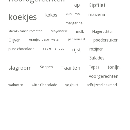
kip
Kipfilet
kurkuma
maizena
koekjes
kokos
margarine
Marokkaanse recepten
Mayonaise
melk
Nagerechten
paneermeel
poedersuiker
Olijven
oranjebloesemwater
ras el hanout
pure chocolade
rijst
rozijnen
Salades
tonijn
slagroom
Soepen
Taarten
Tapas
Voorgerechten
yoghurt
walnoten
witte Chocolade
zelfrijzend bakmeel