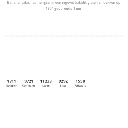
Bananencake, het mengsel in een ingevet bakblik gieten en bakken op
180° gedurende 1 uur.
Lees meer
1711
9721
11233
9292
1558
Recepten
Comments
Leden
Likes
Followers