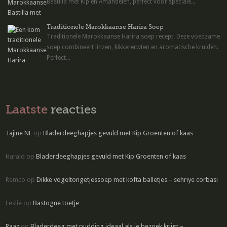
Bastilla met Kip en Amandelen, perfect voor speciale...
Traditionele Marokkaanse Harira Soep
Traditionele Marokkaanse Harira soep recept. Deze voedzame
soep combineert linzen, kikkererwten en aromatische kruiden.
Perfect...
Laatste
reacties
Tajine NL
op
Bladerdeeghapjes gevuld met Kip Groenten of kaas
Harald
op
Bladerdeeghapjes gevuld met Kip Groenten of kaas
Remco
op
Dikke vogeltongetjessoep met kofta balletjes – sehriye corbasi
Leslie
op
Bastogne toetje
Raaz
op
Bladerdeeg met pudding ideaal als je bezoek krijgt –