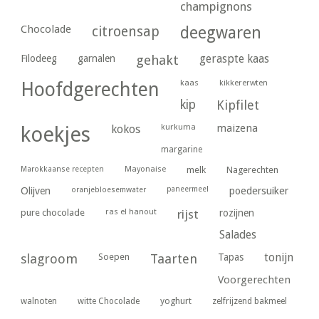
champignons
Chocolade
citroensap
deegwaren
geraspte kaas
Filodeeg
garnalen
gehakt
kaas
kikkererwten
Hoofdgerechten
kip
Kipfilet
kurkuma
maizena
koekjes
kokos
margarine
Marokkaanse recepten
Mayonaise
melk
Nagerechten
paneermeel
poedersuiker
Olijven
oranjebloesemwater
ras el hanout
pure chocolade
rijst
rozijnen
Salades
tonijn
slagroom
Soepen
Taarten
Tapas
Voorgerechten
yoghurt
walnoten
witte Chocolade
zelfrijzend bakmeel