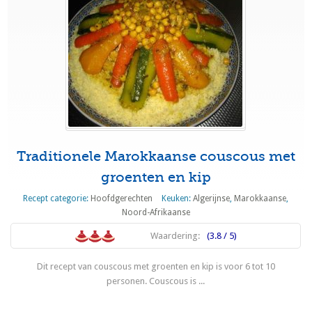
Traditionele Marokkaanse couscous met
groenten en kip
Recept categorie:
Hoofdgerechten
Keuken:
Algerijnse
,
Marokkaanse
,
Noord-Afrikaanse
Waardering:
(3.8 / 5)
Dit recept van couscous met groenten en kip is voor 6 tot 10
personen. Couscous is ...
Lees meer