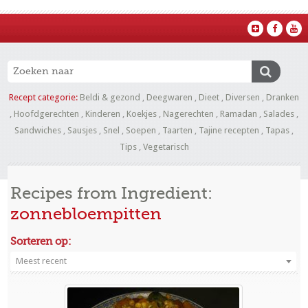
Recept categorie:
Beldi & gezond
,
Deegwaren
,
Dieet
,
Diversen
,
Dranken
,
Hoofdgerechten
,
Kinderen
,
Koekjes
,
Nagerechten
,
Ramadan
,
Salades
,
Sandwiches
,
Sausjes
,
Snel
,
Soepen
,
Taarten
,
Tajine recepten
,
Tapas
,
Tips
,
Vegetarisch
Recipes from Ingredient:
zonnebloempitten
Sorteren op:
Meest recent