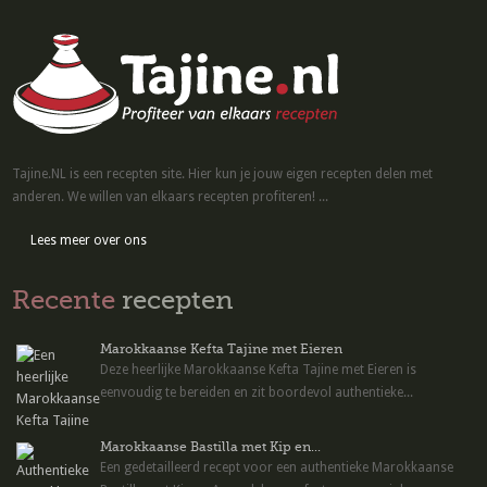
Tajine.NL is een recepten site. Hier kun je jouw eigen recepten delen met
anderen. We willen van elkaars recepten profiteren! ...
Lees meer over ons
Recente
recepten
Marokkaanse Kefta Tajine met Eieren
Deze heerlijke Marokkaanse Kefta Tajine met Eieren is
eenvoudig te bereiden en zit boordevol authentieke...
Marokkaanse Bastilla met Kip en...
Een gedetailleerd recept voor een authentieke Marokkaanse