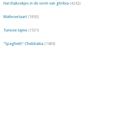
Harchakoekjes in de vorm van ghribia
(4242)
Maltesertaart
(1893)
Tunesie tajine
(1531)
"Spaghetti"-Chebbakia
(1489)