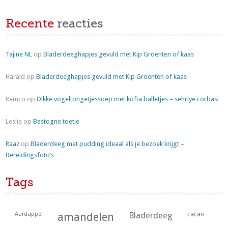
Recente
reacties
Tajine NL
op
Bladerdeeghapjes gevuld met Kip Groenten of kaas
Harald
op
Bladerdeeghapjes gevuld met Kip Groenten of kaas
Remco
op
Dikke vogeltongetjessoep met kofta balletjes – sehriye corbasi
Leslie
op
Bastogne toetje
Raaz
op
Bladerdeeg met pudding ideaal als je bezoek krijgt –
Bereidingsfoto’s
Tags
Aardappel
amandelen
Bladerdeeg
cacao