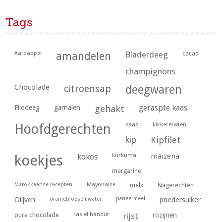
Tags
Aardappel
amandelen
Bladerdeeg
cacao
champignons
Chocolade
citroensap
deegwaren
geraspte kaas
Filodeeg
garnalen
gehakt
kaas
kikkererwten
Hoofdgerechten
kip
Kipfilet
kurkuma
maizena
koekjes
kokos
margarine
Marokkaanse recepten
Mayonaise
melk
Nagerechten
paneermeel
poedersuiker
Olijven
oranjebloesemwater
ras el hanout
pure chocolade
rijst
rozijnen