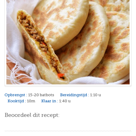
Opbrengst :
15-20 batbots
Bereidingstijd :
1:10 u
Kooktijd :
10m
Klaar in :
1:40 u
Beoordeel dit recept: