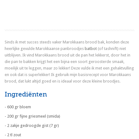
Sinds ik met succes steeds vaker Marokkaans brood bak, konden deze
heerlijke gevulde Marokkaanse panbroodjes
batbot
(of tashnift) niet
uitblijven. Ik vind Marokkaans brood uit de pan het lekkerst, door het in
die pan te bakken krijgt het een bijna een soort geroosterde smaak,
moeilijk uit te leggen, maar zo lekker! Deze vulde ik met een gehaktvulling
en ook dat is superlekker! Ik gebruik mijn basisrecept voor Marokkaans
brood, dat lukt altijd goed en is ideaal voor deze kleine broodjes.
Ingrediënten
- 600 gr bloem
- 200 gr fijne griesmeel (smida)
- 2 zakje gedroogde gist (7 gr)
- 2 tl zout