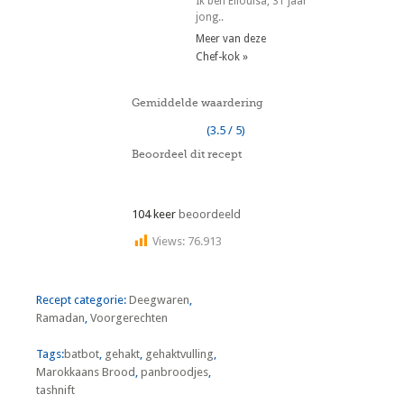
Ik ben Ellouisa, 31 jaar
jong..
Meer van deze
Chef-kok »
Gemiddelde waardering
(3.5 / 5)
Beoordeel dit recept
104 keer
beoordeeld
Views:
76.913
Recept categorie:
Deegwaren
,
Ramadan
,
Voorgerechten
Tags:
batbot
,
gehakt
,
gehaktvulling
,
Marokkaans Brood
,
panbroodjes
,
tashnift