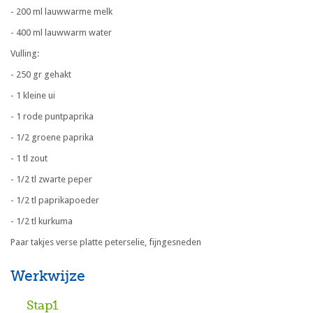
- 200 ml lauwwarme melk
- 400 ml lauwwarm water
Vulling:
- 250 gr gehakt
- 1 kleine ui
- 1 rode puntpaprika
- 1/2 groene paprika
- 1 tl zout
- 1/2 tl zwarte peper
- 1/2 tl paprikapoeder
- 1/2 tl kurkuma
Paar takjes verse platte peterselie, fijngesneden
Werkwijze
Stap1