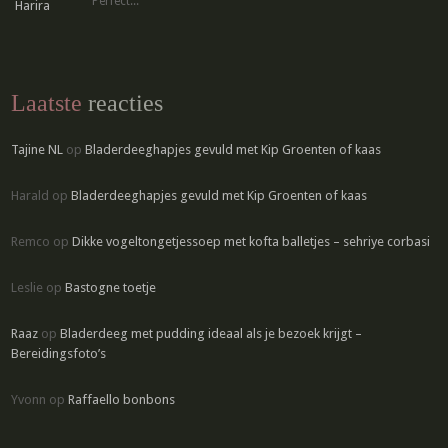
Perfect...
Laatste
reacties
Tajine NL
op
Bladerdeeghapjes gevuld met Kip Groenten of kaas
Harald
op
Bladerdeeghapjes gevuld met Kip Groenten of kaas
Remco
op
Dikke vogeltongetjessoep met kofta balletjes – sehriye corbasi
Leslie
op
Bastogne toetje
Raaz
op
Bladerdeeg met pudding ideaal als je bezoek krijgt –
Bereidingsfoto’s
Yvonn
op
Raffaello bonbons