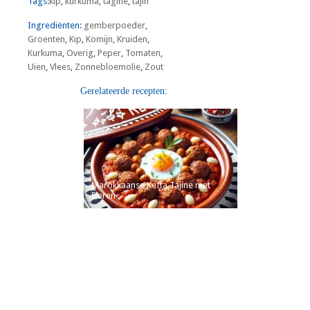
Tags:
kip
,
kurkuma
,
tagine
,
tajin
Ingrediënten:
gemberpoeder
,
Groenten
,
Kip
,
Komijn
,
Kruiden
,
Kurkuma
,
Overig
,
Peper
,
Tomaten
,
Uien
,
Vlees
,
Zonnebloemolie
,
Zout
Gerelateerde recepten:
Marokkaanse Kefta Tajine met
Eieren