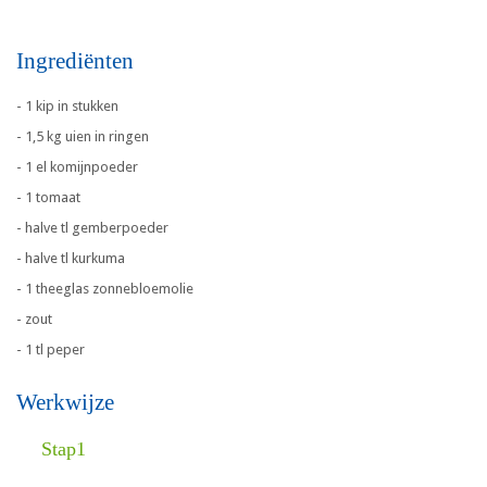
Ingrediënten
- 1 kip in stukken
- 1,5 kg uien in ringen
- 1 el komijnpoeder
- 1 tomaat
- halve tl gemberpoeder
- halve tl kurkuma
- 1 theeglas zonnebloemolie
- zout
- 1 tl peper
Werkwijze
Stap1