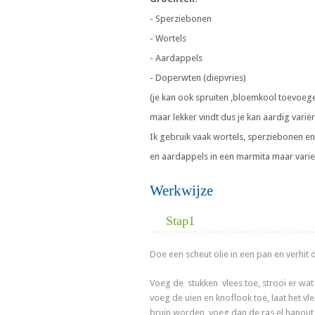
- Sperziebonen
- Wortels
- Aardappels
- Doperwten (diepvries)
(je kan ook spruiten ,bloemkool toevoege
maar lekker vindt dus je kan aardig varië
Ik gebruik vaak wortels, sperziebonen 
en aardappels in een marmita maar varie
Werkwijze
Stap1
Doe een scheut olie in een pan en verhit d
Voeg de stukken vlees toe, strooi er wat
voeg de uien en knoflook toe, laat het vl
bruin worden, voeg dan de ras el hanout