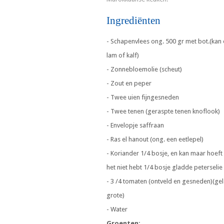
Ingrediënten
- Schapenvlees ong. 500 gr met bot.(kan
lam of kalf)
- Zonnebloemolie (scheut)
- Zout en peper
- Twee uien fijngesneden
- Twee tenen (geraspte tenen knoflook)
- Envelopje saffraan
- Ras el hanout (ong. een eetlepel)
- Koriander 1/4 bosje, en kan maar hoeft n
het niet hebt 1/4 bosje gladde peterseli
- 3 /4 tomaten (ontveld en gesneden)(ge
grote)
- Water
Groenten: