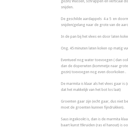
gezin) Wassen, schrappen en verticaal 
snijden.
De geschilde aardappels 4 a 5 en door
snijden(gelang naar de grote van de aar
In de pan bij het vlees en door laten koke
Ong. 45 minuten laten koken op matig vu
Eventueel nog water toevoegen ( dan ook
dan de doperwten (kommetje naar grote
gezin) toevoegen nog even doorkoken .
De marmita is klaar als het vlees gaar is 
dat het makkelijk van het bot los laat)
Groenten gaar zijn (echt gaar, dus niet be
moet de groenten kunnen fijndrukken).
Saus ingekookt is, dan is de marmita klaa
baart kunst !!!kruiden (ras el hanout) is o