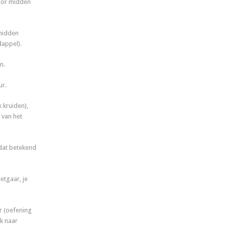
door midden
midden
dappel).
n.
ur.
 kruiden),
 van het
(dat betekend
etgaar, je
r (oefening
ok naar