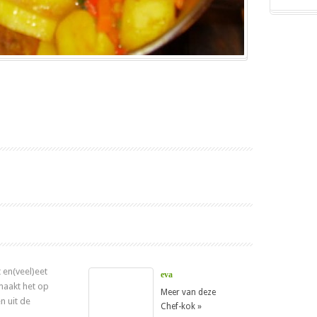
 en(veel)eet
eva
 maakt het op
Meer van deze
n uit de
Chef-kok »