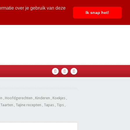
ormatie over je gebruik van deze
Ik snap het!
en
,
Hoofdgerechten
,
Kinderen
,
Koekjes
,
,
Taarten
,
Tajine recepten
,
Tapas
,
Tips
,