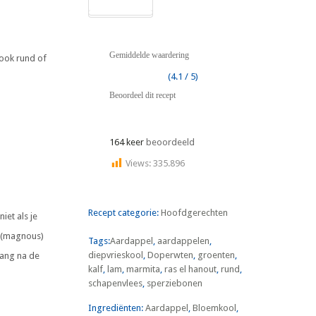
Gemiddelde waardering
 ook rund of
(4.1 / 5)
Beoordeel dit recept
164 keer
beoordeeld
Views:
335.896
Recept categorie:
Hoofdgerechten
iet als je
e (magnous)
Tags:
Aardappel
,
aardappelen
,
diepvrieskool
,
Doperwten
,
groenten
,
lang na de
kalf
,
lam
,
marmita
,
ras el hanout
,
rund
,
schapenvlees
,
sperziebonen
Ingrediënten:
Aardappel
,
Bloemkool
,