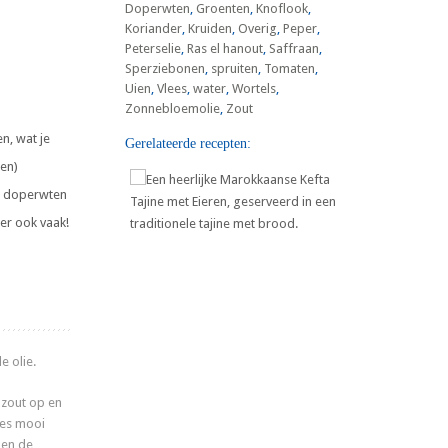
Doperwten
,
Groenten
,
Knoflook
,
Koriander
,
Kruiden
,
Overig
,
Peper
,
Peterselie
,
Ras el hanout
,
Saffraan
,
Sperziebonen
,
spruiten
,
Tomaten
,
Uien
,
Vlees
,
water
,
Wortels
,
Zonnebloemolie
,
Zout
n, wat je
Gerelateerde recepten:
ren)
en doperwten
er ook vaak!
Marokkaanse Kefta Tajine met
Eieren
e olie.
 zout op en
ees mooi
 en de