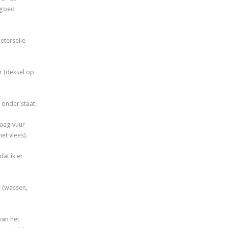
 goed
eterselie
r (deksel op
 onder staat.
laag vuur
et vlees).
dat ik er
 (wassen,
van het