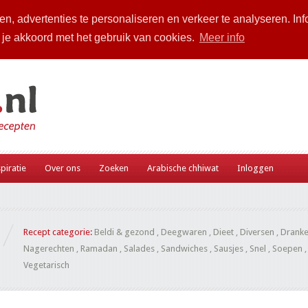
n, advertenties te personaliseren en verkeer te analyseren. Inf
a je akkoord met het gebruik van cookies.
Meer info
piratie
Over ons
Zoeken
Arabische chhiwat
Inloggen
Recept categorie:
Beldi & gezond
,
Deegwaren
,
Dieet
,
Diversen
,
Drank
Nagerechten
,
Ramadan
,
Salades
,
Sandwiches
,
Sausjes
,
Snel
,
Soepen
Vegetarisch