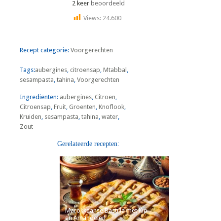
2 keer
beoordeeld
Views:
24.600
Recept categorie:
Voorgerechten
Tags:
aubergines
,
citroensap
,
Mtabbal
,
sesampasta
,
tahina
,
Voorgerechten
Ingrediënten:
aubergines
,
Citroen
,
Citroensap
,
Fruit
,
Groenten
,
Knoflook
,
Kruiden
,
sesampasta
,
tahina
,
water
,
Zout
Gerelateerde recepten:
Marokkaanse Bastilla met Kip
en Amandelen