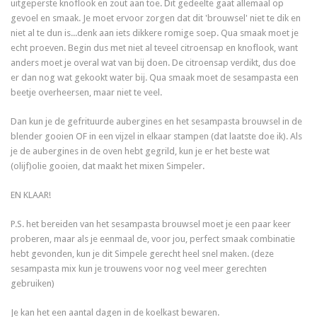
uitgeperste knoflook en zout aan toe. Dit gedeelte gaat allemaal op
gevoel en smaak. Je moet ervoor zorgen dat dit 'brouwsel' niet te dik en
niet al te dun is...denk aan iets dikkere romige soep. Qua smaak moet je
echt proeven. Begin dus met niet al teveel citroensap en knoflook, want
anders moet je overal wat van bij doen. De citroensap verdikt, dus doe
er dan nog wat gekookt water bij. Qua smaak moet de sesampasta een
beetje overheersen, maar niet te veel.
Dan kun je de gefrituurde aubergines en het sesampasta brouwsel in de
blender gooien OF in een vijzel in elkaar stampen (dat laatste doe ik). Als
je de aubergines in de oven hebt gegrild, kun je er het beste wat
(olijf)olie gooien, dat maakt het mixen Simpeler.
EN KLAAR!
P.S. het bereiden van het sesampasta brouwsel moet je een paar keer
proberen, maar als je eenmaal de, voor jou, perfect smaak combinatie
hebt gevonden, kun je dit Simpele gerecht heel snel maken. (deze
sesampasta mix kun je trouwens voor nog veel meer gerechten
gebruiken)
Je kan het een aantal dagen in de koelkast bewaren.