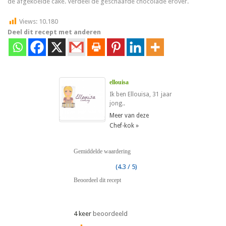
de afgekoelde cake. Verdeel de geschaafde chocolade erover.
Views:
10.180
Deel dit recept met anderen
ellouisa
Ik ben Ellouisa, 31 jaar
jong..
Meer van deze
Chef-kok »
Gemiddelde waardering
(4.3 / 5)
Beoordeel dit recept
4 keer
beoordeeld