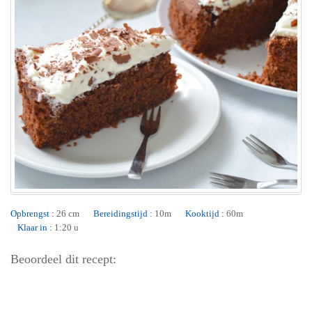
Opbrengst :
26 cm
Bereidingstijd :
10m
Kooktijd :
60m
Klaar in :
1:20 u
Beoordeel dit recept: