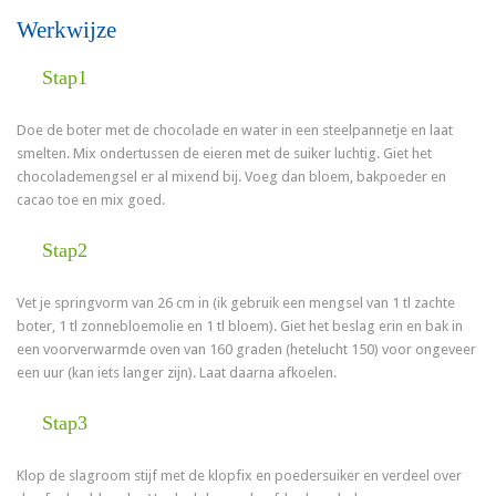
Werkwijze
Stap1
Doe de boter met de chocolade en water in een steelpannetje en laat
smelten. Mix ondertussen de eieren met de suiker luchtig. Giet het
chocolademengsel er al mixend bij. Voeg dan bloem, bakpoeder en
cacao toe en mix goed.
Stap2
Vet je springvorm van 26 cm in (ik gebruik een mengsel van 1 tl zachte
boter, 1 tl zonnebloemolie en 1 tl bloem). Giet het beslag erin en bak in
een voorverwarmde oven van 160 graden (hetelucht 150) voor ongeveer
een uur (kan iets langer zijn). Laat daarna afkoelen.
Stap3
Klop de slagroom stijf met de klopfix en poedersuiker en verdeel over