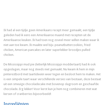
Ik had al een tijdje geen Amerikaans recept meer gemaakt, een tijdje
geleden had ik eens een Amerikaanse maand met recepten uit de
Amerikaanse keuken. Ik had toen nog zoveel meer willen maken waar ik
niet aan toe kwam. Ik maakte wel bijv. peanutbuttercookies, fried
chicken, American pancakes en later superlekker broodjes pulled
chicken.
De Mississippi mud pie (letterlijk Mississippi moddertaart) had ik ook
opgeslagen, maar nog steeds niet gemaakt. Nu kwam ik hem in mijn
pinterestbord met taartideeën weer tegen en besloot hem te maken. Het
is een simpele taart waar verschillende versies van bestaan, deze bestaat
uit een smeuïge chocoladecake met bovenop slagroom en geschaafde
chocolade. Erg lekker! Voor kerst kun je hem nog combineren met wat
kersen of cranberries bijvoorbeeld!
Ingrediënten