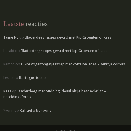
Laatste
reacties
Tajine NL
op
Bladerdeeghapjes gevuld met Kip Groenten of kaas
Harald
op
Bladerdeeghapjes gevuld met Kip Groenten of kaas
Remco
op
Dikke vogeltongetjessoep met kofta balletjes – sehriye corbasi
Leslie
op
Bastogne toetje
Raaz
op
Bladerdeeg met pudding ideaal als je bezoek krijgt –
Bereidingsfoto’s
Yvonn
op
Raffaello bonbons