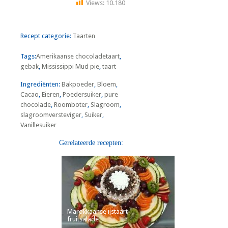
Views:
10.180
Recept categorie:
Taarten
Tags:
Amerikaanse chocoladetaart
,
gebak
,
Mississippi Mud pie
,
taart
Ingrediënten:
Bakpoeder
,
Bloem
,
Cacao
,
Eieren
,
Poedersuiker
,
pure
chocolade
,
Roomboter
,
Slagroom
,
slagroomversteviger
,
Suiker
,
Vanillesuiker
Gerelateerde recepten:
Marokkaanse ijstaart
fruitsalade