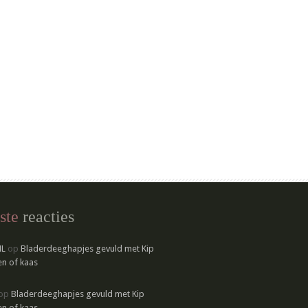
ste
reacties
NL
op
Bladerdeeghapjes gevuld met Kip
n of kaas
op
Bladerdeeghapjes gevuld met Kip
n of kaas