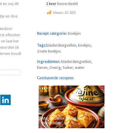
en snij dit
2 keer
beoordeeld
Views:
41.505
itje en doe
ssendoor
Recept categorie:
Koekjes
erst afkoelen
 en laat het
Tags:
bladerdeegvellen
,
koekjes
,
eworden (ik
Zoete koekjes
edereen houdt
Ingrediënten:
bladerdeegvellen
,
Eieren
,
Overig
,
Suiker
,
water
Gerelateerde recepten:
Marokkaanse Briwat met
Amandelen