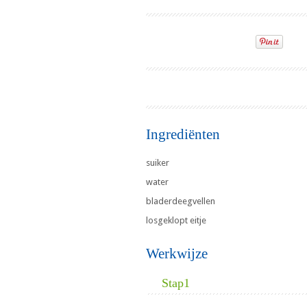
Ingrediënten
suiker
water
bladerdeegvellen
losgeklopt eitje
Werkwijze
Stap1