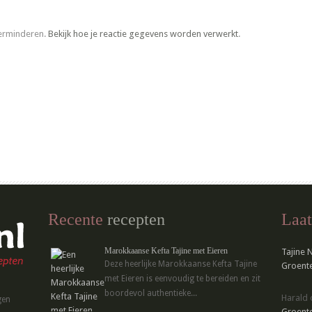
verminderen.
Bekijk hoe je reactie gegevens worden verwerkt
.
Recente
recepten
Laat
Marokkaanse Kefta Tajine met Eieren
Tajine 
Deze heerlijke Marokkaanse Kefta Tajine
Groente
met Eieren is eenvoudig te bereiden en zit
boordevol authentieke...
Harald
gen
Groente