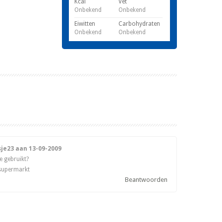
Kcal
Vet
Onbekend
Onbekend
Eiwitten
Carbohydraten
Onbekend
Onbekend
sje23 aan
13-09-2009
e gebruikt?
 supermarkt
Beantwoorden