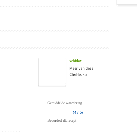
xchidax
Meer van deze
Chef-kok »
Gemiddelde waardering
(4 / 5)
Beoordeel dit recept