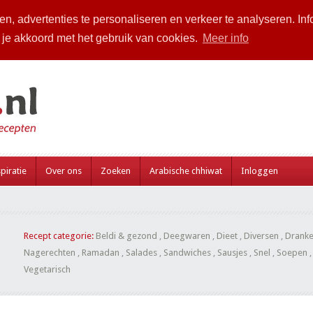
n, advertenties te personaliseren en verkeer te analyseren. Inf
a je akkoord met het gebruik van cookies.
Meer info
piratie
Over ons
Zoeken
Arabische chhiwat
Inloggen
Recept categorie:
Beldi & gezond
,
Deegwaren
,
Dieet
,
Diversen
,
Drank
Nagerechten
,
Ramadan
,
Salades
,
Sandwiches
,
Sausjes
,
Snel
,
Soepen
Vegetarisch