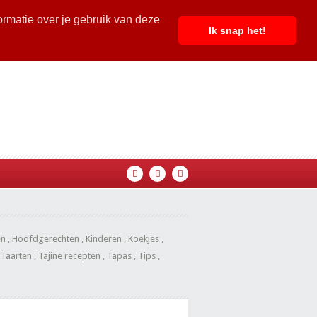
ormatie over je gebruik van deze
Ik snap het!
en
,
Hoofdgerechten
,
Kinderen
,
Koekjes
,
,
Taarten
,
Tajine recepten
,
Tapas
,
Tips
,