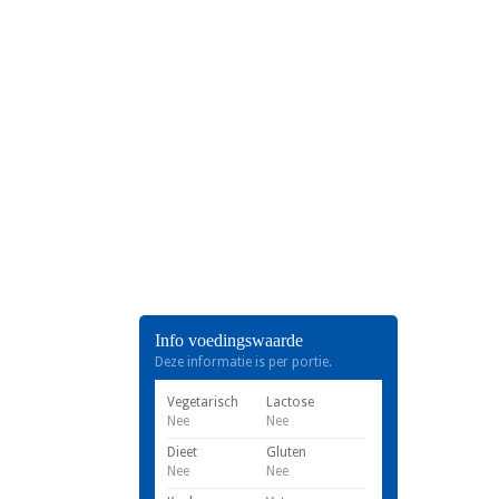
Info voedingswaarde
Deze informatie is per portie.
Vegetarisch
Lactose
Nee
Nee
Dieet
Gluten
Nee
Nee