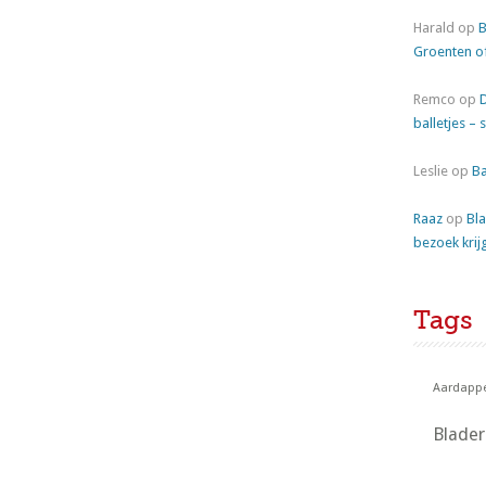
Harald
op
B
Groenten o
Remco
op
balletjes – 
Leslie
op
Ba
Raaz
op
Bla
bezoek krij
Tags
Aardappe
Blade