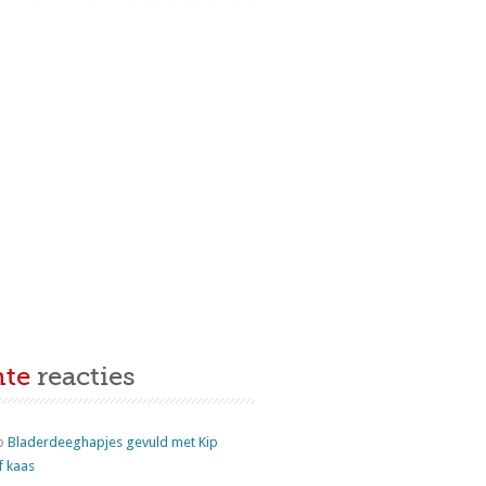
nte
reacties
p
Bladerdeeghapjes gevuld met Kip
f kaas