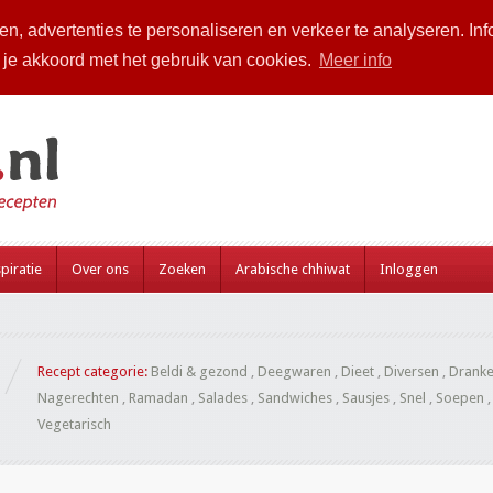
n, advertenties te personaliseren en verkeer te analyseren. Inf
a je akkoord met het gebruik van cookies.
Meer info
piratie
Over ons
Zoeken
Arabische chhiwat
Inloggen
Recept categorie:
Beldi & gezond
,
Deegwaren
,
Dieet
,
Diversen
,
Drank
Nagerechten
,
Ramadan
,
Salades
,
Sandwiches
,
Sausjes
,
Snel
,
Soepen
Vegetarisch