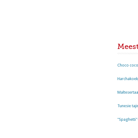
Mees
Choco coco
Harchakoekj
Maltesertaa
Tunesie taji
"Spaghetti