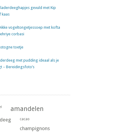
laderdeeghapjes gevuld met Kip
f kaas
Dikke vogeltongetjessoep met kofta
sehriye corbasi
stogne toetje
derdeeg met pudding ideaal als je
gt – Bereidingsfoto’s
l
amandelen
rdeeg
cacao
champignons