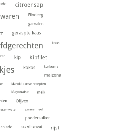
ade
citroensap
gwaren
Filodeeg
garnalen
geraspte kaas
kt
kaas
fdgerechten
wten
kip
Kipfilet
kurkuma
kjes
kokos
maizena
ne
Marokkaanse recepten
Mayonaise
melk
hten
Olijven
paneermeel
oesemwater
poedersuiker
ras el hanout
ocolade
rijst