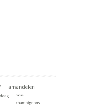
l
amandelen
rdeeg
cacao
champignons