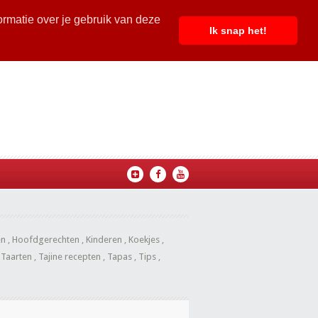
ormatie over je gebruik van deze
Ik snap het!
en
,
Hoofdgerechten
,
Kinderen
,
Koekjes
,
,
Taarten
,
Tajine recepten
,
Tapas
,
Tips
,