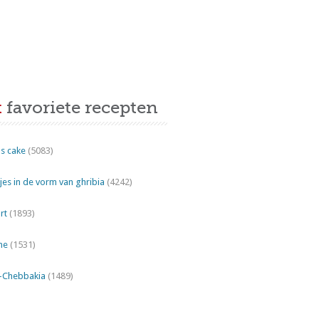
t
favoriete recepten
s cake
(5083)
es in de vorm van ghribia
(4242)
rt
(1893)
ne
(1531)
"-Chebbakia
(1489)