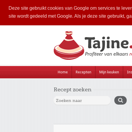
Deze site gebruikt cookies van Google om services te levere
site wordt gedeeld met Google. Als je deze site gebruikt, g
Home
Recepten
Mijn keuken
Ins
Recept zoeken