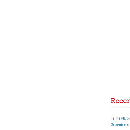
Rece
Tajine NL
o
Groenten o