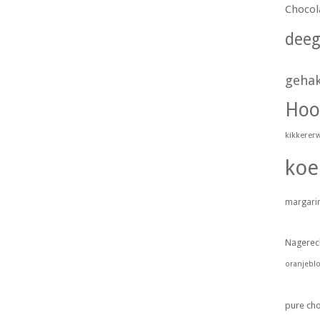
Chocol
dee
geha
Hoo
kikkerer
koe
margari
Nagerec
oranjebl
pure ch