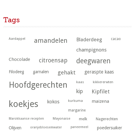
Tags
Aardappel
amandelen
Bladerdeeg
cacao
champignons
Chocolade
citroensap
deegwaren
geraspte kaas
Filodeeg
garnalen
gehakt
kaas
kikkererwten
Hoofdgerechten
kip
Kipfilet
kurkuma
maizena
koekjes
kokos
margarine
Marokkaanse recepten
Mayonaise
melk
Nagerechten
paneermeel
poedersuiker
Olijven
oranjebloesemwater