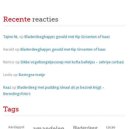
Recente
reacties
Tajine NL
op
Bladerdeeghapjes gevuld met Kip Groenten of kaas
Harald
op
Bladerdeeghapjes gevuld met Kip Groenten of kaas
Remco
op
Dikke vogeltongetjessoep met kofta balletjes – sehriye corbasi
Leslie
op
Bastogne toetje
Raaz
op
Bladerdeeg met pudding ideaal als je bezoek krijgt –
Bereidingsfoto’s
Tags
Aardappel
amandelen
Bladerdeeg
cacao