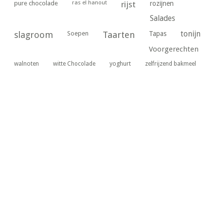
ras el hanout
pure chocolade
rijst
rozijnen
Salades
tonijn
slagroom
Soepen
Taarten
Tapas
Voorgerechten
yoghurt
walnoten
witte Chocolade
zelfrijzend bakmeel