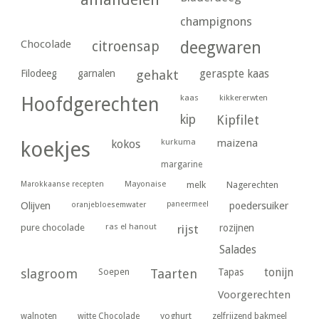
champignons
Chocolade
citroensap
deegwaren
geraspte kaas
Filodeeg
garnalen
gehakt
kaas
kikkererwten
Hoofdgerechten
kip
Kipfilet
kurkuma
maizena
koekjes
kokos
margarine
Marokkaanse recepten
Mayonaise
melk
Nagerechten
paneermeel
poedersuiker
Olijven
oranjebloesemwater
ras el hanout
pure chocolade
rijst
rozijnen
Salades
tonijn
slagroom
Soepen
Taarten
Tapas
Voorgerechten
yoghurt
walnoten
witte Chocolade
zelfrijzend bakmeel