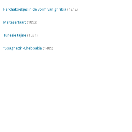
Harchakoekjes in de vorm van ghribia
(4242)
Maltesertaart
(1893)
Tunesie tajine
(1531)
"Spaghetti"-Chebbakia
(1489)