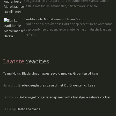
Een gedetailleerd recept voor een authentieke Marokkaanse
Bastilla met Kip en Amandelen, perfect voor speciale...
Traditionele Marokkaanse Harira Soep
Traditionele Marokkaanse Harira soep recept. Deze voedzame
soep combineert linzen, kikkererwten en aromatische kruiden.
Perfect...
Laatste
reacties
Tajine NL
op
Bladerdeeghapjes gevuld met Kip Groenten of kaas
Harald
op
Bladerdeeghapjes gevuld met Kip Groenten of kaas
Remco
op
Dikke vogeltongetjessoep met kofta balletjes – sehriye corbasi
Leslie
op
Bastogne toetje