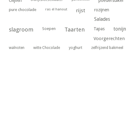
poedersuiker
Olijven
ras el hanout
pure chocolade
rijst
rozijnen
Salades
tonijn
slagroom
Soepen
Taarten
Tapas
Voorgerechten
yoghurt
walnoten
witte Chocolade
zelfrijzend bakmeel