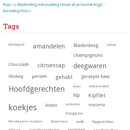
Raaz
op
Bladerdeeg met pudding ideaal als je bezoek krijgt –
Bereidingsfoto’s
Tags
Aardappel
amandelen
Bladerdeeg
cacao
champignons
Chocolade
citroensap
deegwaren
geraspte kaas
Filodeeg
garnalen
gehakt
kaas
kikkererwten
Hoofdgerechten
kip
Kipfilet
kurkuma
maizena
koekjes
kokos
margarine
Marokkaanse recepten
Mayonaise
melk
Nagerechten
paneermeel
oranjebloesemwater