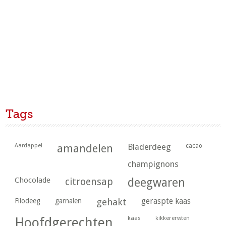
Tags
Aardappel
amandelen
Bladerdeeg
cacao
champignons
Chocolade
citroensap
deegwaren
geraspte kaas
Filodeeg
garnalen
gehakt
kaas
kikkererwten
Hoofdgerechten