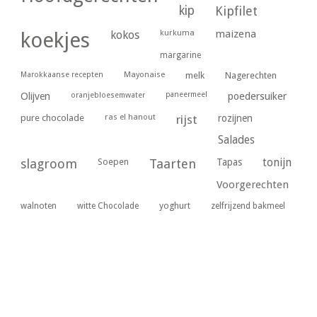
kip
Kipfilet
kurkuma
maizena
koekjes
kokos
margarine
Marokkaanse recepten
Mayonaise
melk
Nagerechten
paneermeel
poedersuiker
Olijven
oranjebloesemwater
ras el hanout
pure chocolade
rijst
rozijnen
Salades
tonijn
slagroom
Soepen
Taarten
Tapas
Voorgerechten
yoghurt
walnoten
witte Chocolade
zelfrijzend bakmeel