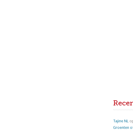
Rece
Tajine NL
o
Groenten o