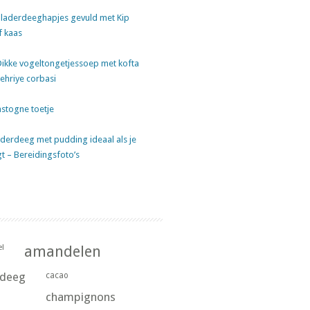
laderdeeghapjes gevuld met Kip
f kaas
Dikke vogeltongetjessoep met kofta
sehriye corbasi
stogne toetje
derdeeg met pudding ideaal als je
gt – Bereidingsfoto’s
l
amandelen
rdeeg
cacao
champignons