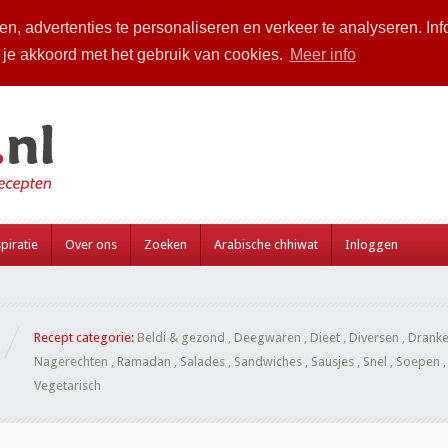
n, advertenties te personaliseren en verkeer te analyseren. Inf
a je akkoord met het gebruik van cookies.
Meer info
piratie
Over ons
Zoeken
Arabische chhiwat
Inloggen
Recept categorie:
Beldi & gezond
,
Deegwaren
,
Dieet
,
Diversen
,
Drank
Nagerechten
,
Ramadan
,
Salades
,
Sandwiches
,
Sausjes
,
Snel
,
Soepen
Vegetarisch