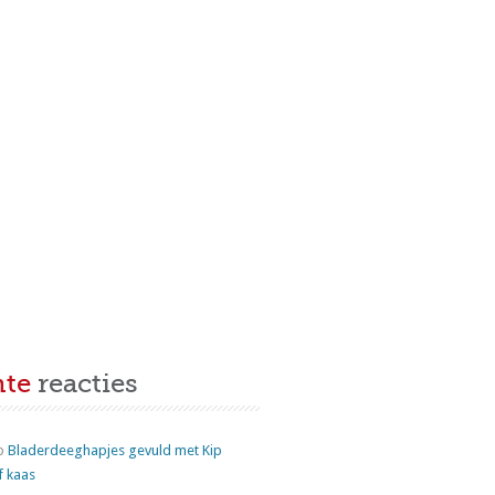
nte
reacties
p
Bladerdeeghapjes gevuld met Kip
f kaas