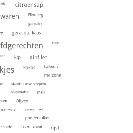
ade
citroensap
gwaren
Filodeeg
garnalen
geraspte kaas
kt
kaas
fdgerechten
wten
kip
Kipfilet
kurkuma
kjes
kokos
maizena
ne
Marokkaanse recepten
Mayonaise
melk
hten
Olijven
paneermeel
oesemwater
poedersuiker
ras el hanout
ocolade
rijst