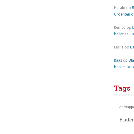
Harald
op
B
Groenten o
Remco
op
balletjes – 
Leslie
op
Ba
Raaz
op
Bla
bezoek krij
Tags
Aardappe
Blade