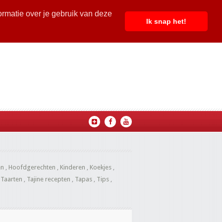
ormatie over je gebruik van deze
Ik snap het!
en
,
Hoofdgerechten
,
Kinderen
,
Koekjes
,
,
Taarten
,
Tajine recepten
,
Tapas
,
Tips
,