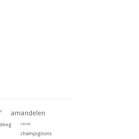
l
amandelen
rdeeg
cacao
champignons