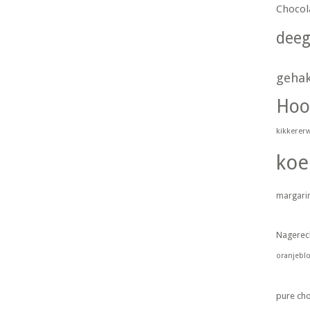
Chocol
dee
geha
Hoo
kikkerer
koe
margari
Nagerec
oranjebl
pure ch