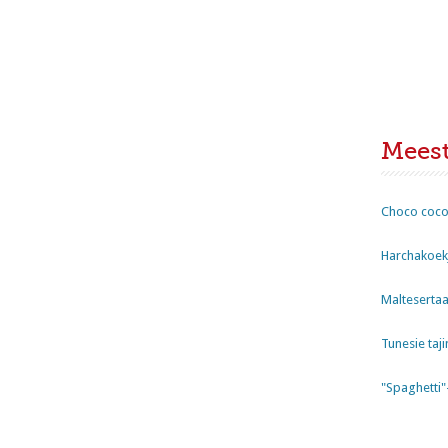
Mees
Choco coco
Harchakoekj
Maltesertaa
Tunesie taji
"Spaghetti