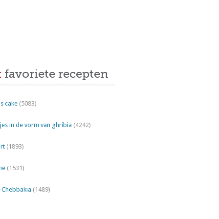
t
favoriete recepten
s cake
(5083)
es in de vorm van ghribia
(4242)
rt
(1893)
ne
(1531)
"-Chebbakia
(1489)