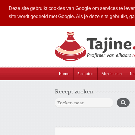
Deze site gebruikt cookies van Google om services te levere
site wordt gedeeld met Google. Als je deze site gebruikt, g
Home
Recepten
Mijn keuken
Ins
Recept zoeken