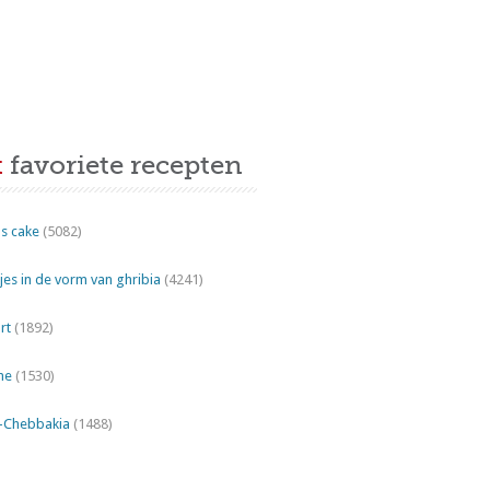
t
favoriete recepten
s cake
(5082)
es in de vorm van ghribia
(4241)
rt
(1892)
ne
(1530)
"-Chebbakia
(1488)