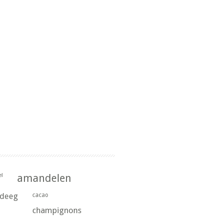
l
amandelen
rdeeg
cacao
champignons