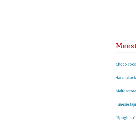
Mees
Choco coco
Harchakoekj
Maltesertaa
Tunesie taji
"Spaghetti