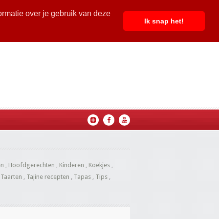
ormatie over je gebruik van deze
Ik snap het!
en
,
Hoofdgerechten
,
Kinderen
,
Koekjes
,
,
Taarten
,
Tajine recepten
,
Tapas
,
Tips
,