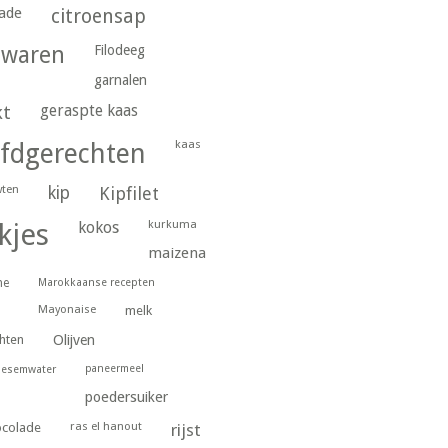
ade
citroensap
gwaren
Filodeeg
garnalen
geraspte kaas
kt
kaas
fdgerechten
wten
kip
Kipfilet
kurkuma
kjes
kokos
maizena
ne
Marokkaanse recepten
Mayonaise
melk
hten
Olijven
paneermeel
oesemwater
poedersuiker
ras el hanout
ocolade
rijst