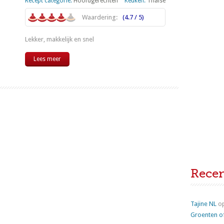
Recept categorie:
Hoofdgerechten
Keuken:
Thaise
Waardering:
(4.7 / 5)
Lekker, makkelijk en snel
Lees meer
Rece
Tajine NL
o
Groenten o