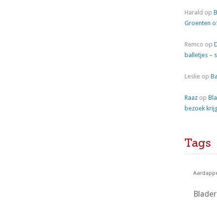
Harald
op
B
Groenten o
Remco
op
balletjes – 
Leslie
op
Ba
Raaz
op
Bla
bezoek krij
Tags
Aardappe
Blade