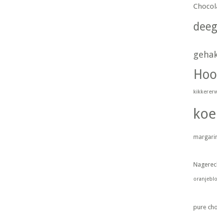
Chocol
dee
geha
Hoo
kikkerer
koe
margari
Nagerec
oranjebl
pure ch