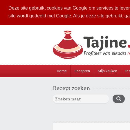
Deze site gebruikt cookies van Google om services te levere
site wordt gedeeld met Google. Als je deze site gebruikt, g
Home
Recepten
Mijn keuken
Ins
Recept zoeken