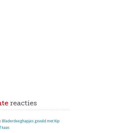
nte
reacties
p
Bladerdeeghapjes gevuld met Kip
f kaas