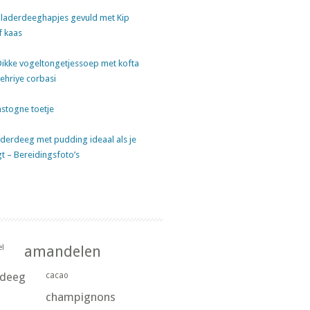
laderdeeghapjes gevuld met Kip
f kaas
Dikke vogeltongetjessoep met kofta
sehriye corbasi
stogne toetje
derdeeg met pudding ideaal als je
gt – Bereidingsfoto’s
l
amandelen
rdeeg
cacao
champignons