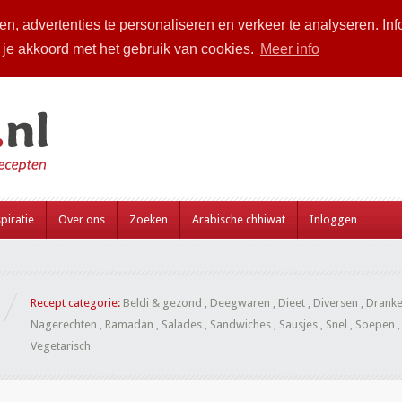
n, advertenties te personaliseren en verkeer te analyseren. Inf
a je akkoord met het gebruik van cookies.
Meer info
piratie
Over ons
Zoeken
Arabische chhiwat
Inloggen
Recept categorie:
Beldi & gezond
,
Deegwaren
,
Dieet
,
Diversen
,
Drank
Nagerechten
,
Ramadan
,
Salades
,
Sandwiches
,
Sausjes
,
Snel
,
Soepen
Vegetarisch