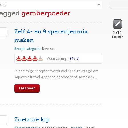
cent
Tagged
gemberpoeder
Zelf 4- en 9 specerijenmix
1711
Recepten
maken
Recept categorie:
Diversen
Waardering:
(4 / 5)
In sommige recepten wordt wel eens gevraagd om
4spices oftewel 4 specerijenpoeder of soms ook ...
Lees meer
Zoetzure kip