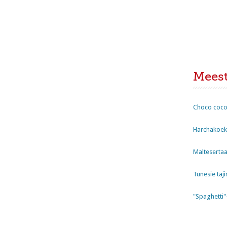
Mees
Choco coco
Harchakoekj
Maltesertaa
Tunesie taji
"Spaghetti