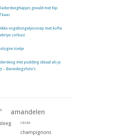
laderdeeghapjes gevuld met Kip
f kaas
Dikke vogeltongetjessoep met kofta
sehriye corbasi
stogne toetje
derdeeg met pudding ideaal als je
gt – Bereidingsfoto’s
l
amandelen
rdeeg
cacao
champignons