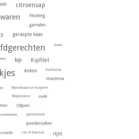
ade
citroensap
gwaren
Filodeeg
garnalen
geraspte kaas
kt
kaas
fdgerechten
wten
kip
Kipfilet
kurkuma
kjes
kokos
maizena
ne
Marokkaanse recepten
Mayonaise
melk
hten
Olijven
paneermeel
oesemwater
poedersuiker
ras el hanout
ocolade
rijst