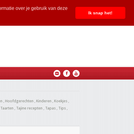
ormatie over je gebruik van deze
Ik snap het!
en
,
Hoofdgerechten
,
Kinderen
,
Koekjes
,
,
Taarten
,
Tajine recepten
,
Tapas
,
Tips
,