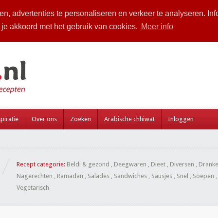
n, advertenties te personaliseren en verkeer te analyseren. Inf
a je akkoord met het gebruik van cookies.
Meer info
piratie
Over ons
Zoeken
Arabische chhiwat
Inloggen
Recept categorie:
Beldi & gezond
,
Deegwaren
,
Dieet
,
Diversen
,
Drank
Nagerechten
,
Ramadan
,
Salades
,
Sandwiches
,
Sausjes
,
Snel
,
Soepen
Vegetarisch