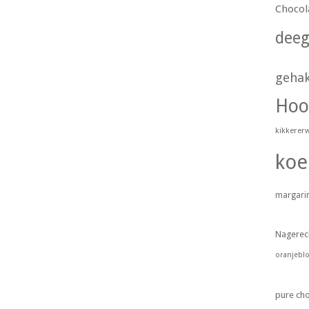
Chocol
dee
geha
Hoo
kikkerer
koe
margari
Nagerec
oranjebl
pure ch