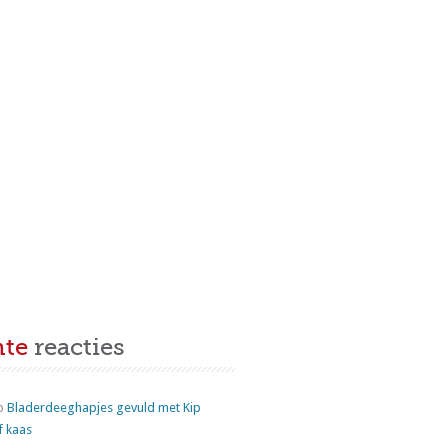
nte
reacties
p
Bladerdeeghapjes gevuld met Kip
f kaas