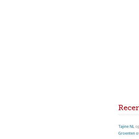
Rece
Tajine NL
o
Groenten o