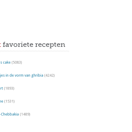
t
favoriete recepten
s cake
(5083)
es in de vorm van ghribia
(4242)
rt
(1893)
ne
(1531)
"-Chebbakia
(1489)