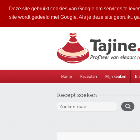
Deze site gebruikt cookies van Google om services te levere
site wordt gedeeld met Google. Als je deze site gebruikt, g
Home
Recepten
Mijn keuken
Ins
Recept zoeken