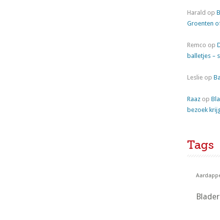
Harald
op
B
Groenten o
Remco
op
balletjes – 
Leslie
op
Ba
Raaz
op
Bla
bezoek krij
Tags
Aardappe
Blade