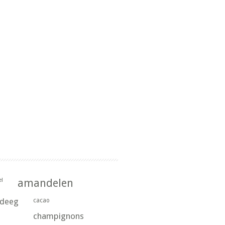
l
amandelen
rdeeg
cacao
champignons