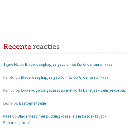
Recente
reacties
Tajine NL
op
Bladerdeeghapjes gevuld met Kip Groenten of kaas
Harald
op
Bladerdeeghapjes gevuld met Kip Groenten of kaas
Remco
op
Dikke vogeltongetjessoep met kofta balletjes – sehriye corbasi
Leslie
op
Bastogne toetje
Raaz
op
Bladerdeeg met pudding ideaal als je bezoek krijgt –
Bereidingsfoto’s