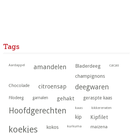
Tags
Aardappel
amandelen
Bladerdeeg
cacao
champignons
Chocolade
citroensap
deegwaren
geraspte kaas
Filodeeg
garnalen
gehakt
kaas
kikkererwten
Hoofdgerechten
kip
Kipfilet
kurkuma
maizena
koekjes
kokos