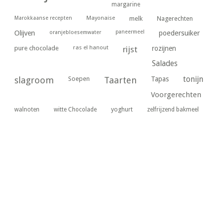
margarine
Marokkaanse recepten
Mayonaise
melk
Nagerechten
paneermeel
poedersuiker
Olijven
oranjebloesemwater
ras el hanout
pure chocolade
rijst
rozijnen
Salades
tonijn
slagroom
Soepen
Taarten
Tapas
Voorgerechten
yoghurt
walnoten
witte Chocolade
zelfrijzend bakmeel