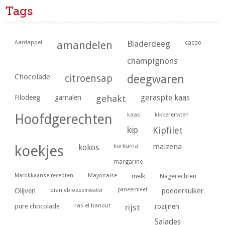
Tags
Aardappel
amandelen
Bladerdeeg
cacao
champignons
Chocolade
citroensap
deegwaren
geraspte kaas
Filodeeg
garnalen
gehakt
kaas
kikkererwten
Hoofdgerechten
kip
Kipfilet
kurkuma
maizena
koekjes
kokos
margarine
Marokkaanse recepten
Mayonaise
melk
Nagerechten
paneermeel
poedersuiker
Olijven
oranjebloesemwater
ras el hanout
pure chocolade
rijst
rozijnen
Salades