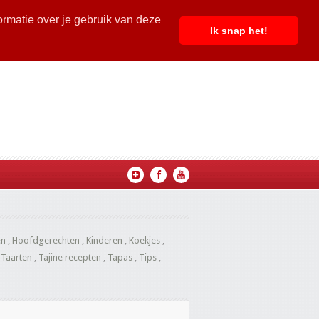
ormatie over je gebruik van deze
Ik snap het!
en
,
Hoofdgerechten
,
Kinderen
,
Koekjes
,
,
Taarten
,
Tajine recepten
,
Tapas
,
Tips
,