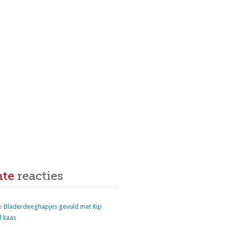
nte
reacties
p
Bladerdeeghapjes gevuld met Kip
f kaas