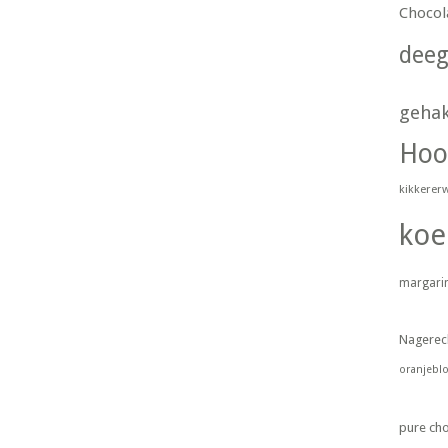
Chocol
dee
geha
Hoo
kikkerer
koe
margari
Nagerec
oranjebl
pure ch