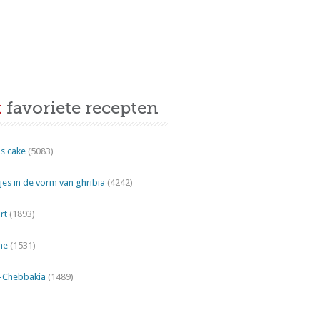
t
favoriete recepten
s cake
(5083)
es in de vorm van ghribia
(4242)
rt
(1893)
ne
(1531)
"-Chebbakia
(1489)