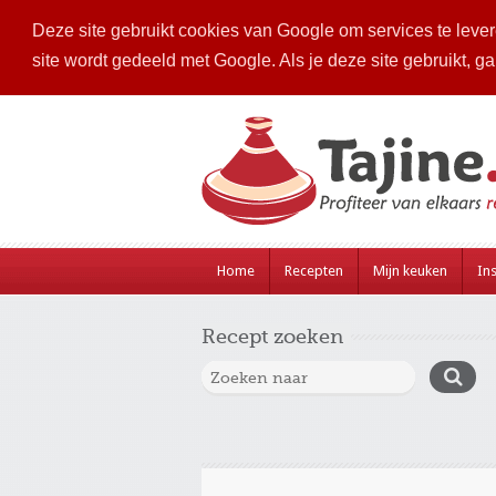
Deze site gebruikt cookies van Google om services te levere
site wordt gedeeld met Google. Als je deze site gebruikt, g
Home
Recepten
Mijn keuken
Ins
Recept zoeken