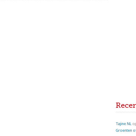
Rece
Tajine NL
o
Groenten o