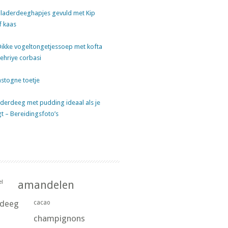
laderdeeghapjes gevuld met Kip
f kaas
Dikke vogeltongetjessoep met kofta
sehriye corbasi
stogne toetje
derdeeg met pudding ideaal als je
gt – Bereidingsfoto’s
l
amandelen
rdeeg
cacao
champignons