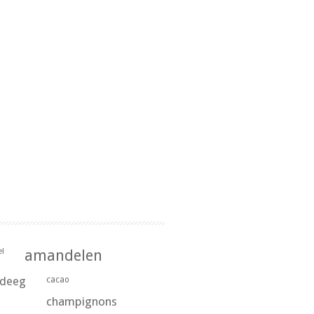
l
amandelen
rdeeg
cacao
champignons