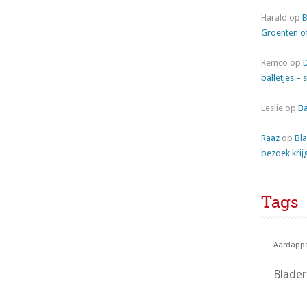
Harald
op
B
Groenten o
Remco
op
balletjes – 
Leslie
op
Ba
Raaz
op
Bla
bezoek krij
Tags
Aardappe
Blade