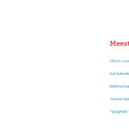
Mees
Choco coco
Harchakoekj
Maltesertaa
Tunesie taji
"Spaghetti