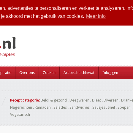
n, advertenties te personaliseren en verkeer te analyseren. Inf
a je akkoord met het gebruik van cookies.
Meer info
piratie
Over ons
Zoeken
Arabische chhiwat
Inloggen
Recept categorie:
Beldi & gezond
,
Deegwaren
,
Dieet
,
Diversen
,
Drank
Nagerechten
,
Ramadan
,
Salades
,
Sandwiches
,
Sausjes
,
Snel
,
Soepen
Vegetarisch