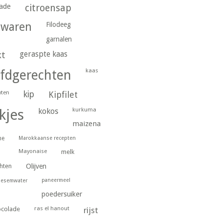
ade
citroensap
gwaren
Filodeeg
garnalen
geraspte kaas
kt
kaas
fdgerechten
wten
kip
Kipfilet
kurkuma
kjes
kokos
maizena
ne
Marokkaanse recepten
Mayonaise
melk
hten
Olijven
paneermeel
oesemwater
poedersuiker
ras el hanout
ocolade
rijst