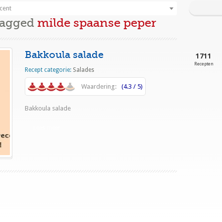
cent
Tagged
milde spaanse peper
Bakkoula salade
1711
Recepten
Recept categorie:
Salades
Waardering:
(4.3 / 5)
Bakkoula salade
Lees meer