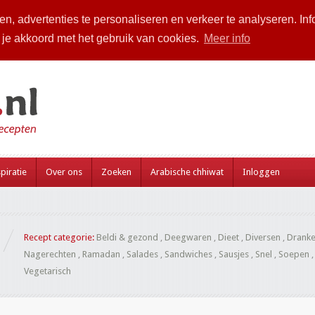
n, advertenties te personaliseren en verkeer te analyseren. Inf
a je akkoord met het gebruik van cookies.
Meer info
piratie
Over ons
Zoeken
Arabische chhiwat
Inloggen
Recept categorie:
Beldi & gezond
,
Deegwaren
,
Dieet
,
Diversen
,
Drank
Nagerechten
,
Ramadan
,
Salades
,
Sandwiches
,
Sausjes
,
Snel
,
Soepen
Vegetarisch