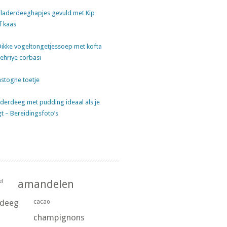
laderdeeghapjes gevuld met Kip
f kaas
Dikke vogeltongetjessoep met kofta
sehriye corbasi
stogne toetje
derdeeg met pudding ideaal als je
gt – Bereidingsfoto’s
l
amandelen
rdeeg
cacao
champignons