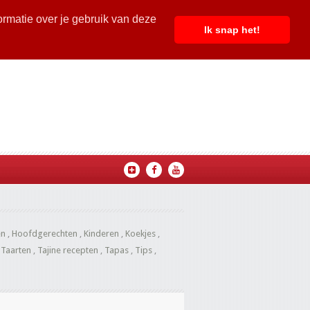
ormatie over je gebruik van deze
Ik snap het!
en
,
Hoofdgerechten
,
Kinderen
,
Koekjes
,
,
Taarten
,
Tajine recepten
,
Tapas
,
Tips
,