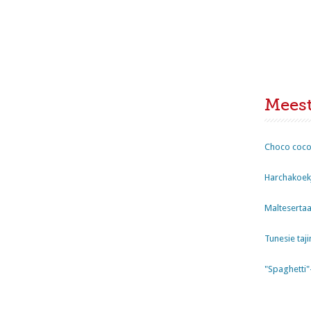
Mees
Choco coco
Harchakoekj
Maltesertaa
Tunesie taji
"Spaghetti