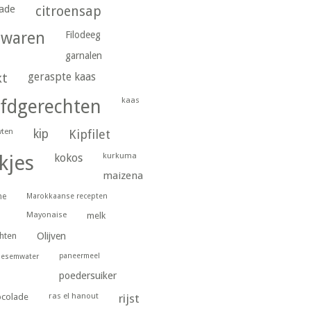
ade
citroensap
gwaren
Filodeeg
garnalen
geraspte kaas
kt
kaas
fdgerechten
wten
kip
Kipfilet
kurkuma
kjes
kokos
maizena
ne
Marokkaanse recepten
Mayonaise
melk
hten
Olijven
paneermeel
oesemwater
poedersuiker
ras el hanout
ocolade
rijst