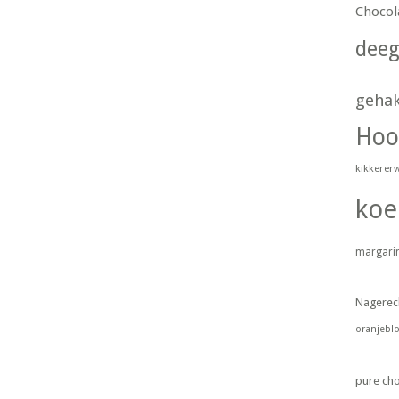
Chocol
dee
geha
Hoo
kikkerer
koe
margari
Nagerec
oranjebl
pure ch