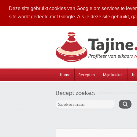
Deze site gebruikt cookies van Google om services te levere
site wordt gedeeld met Google. Als je deze site gebruikt, g
Home
Recepten
Mijn keuken
Ins
Recept zoeken