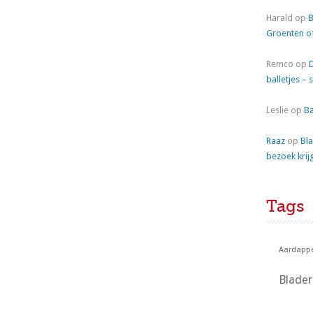
Harald
op
B
Groenten o
Remco
op
balletjes – 
Leslie
op
Ba
Raaz
op
Bla
bezoek krij
Tags
Aardappe
Blade