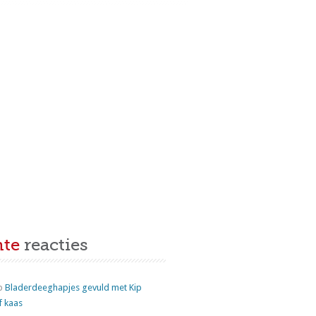
nte
reacties
p
Bladerdeeghapjes gevuld met Kip
f kaas