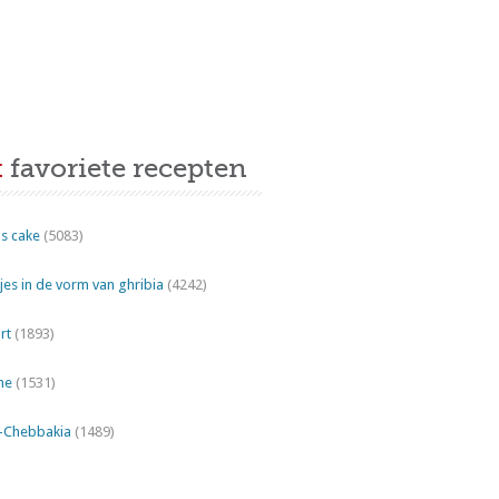
t
favoriete recepten
s cake
(5083)
es in de vorm van ghribia
(4242)
rt
(1893)
ne
(1531)
"-Chebbakia
(1489)