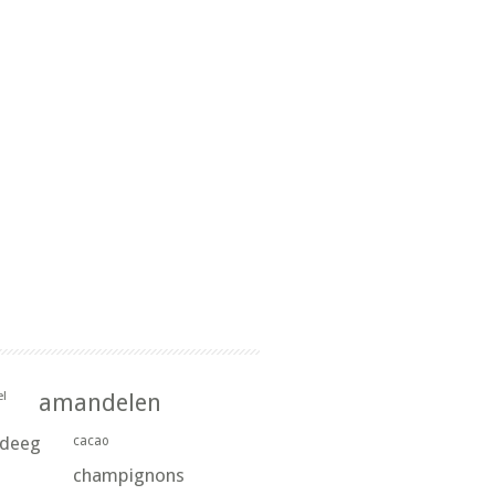
l
amandelen
rdeeg
cacao
champignons