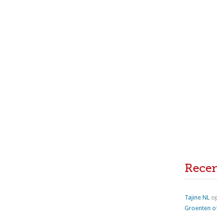
Rece
Tajine NL
o
Groenten o