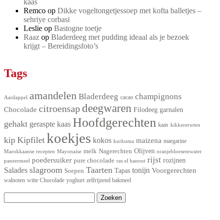
kaas
Remco
op
Dikke vogeltongetjessoep met kofta balletjes –
sehriye corbasi
Leslie
op
Bastogne toetje
Raaz
op
Bladerdeeg met pudding ideaal als je bezoek
krijgt – Bereidingsfoto’s
Tags
amandelen
Bladerdeeg
champignons
Aardappel
cacao
deegwaren
citroensap
Chocolade
Filodeeg
garnalen
Hoofdgerechten
gehakt
geraspte kaas
kaas
kikkererwten
koekjes
kip
Kipfilet
kokos
maizena
kurkuma
margarine
Olijven
melk
Nagerechten
Marokkaanse recepten
Mayonaise
oranjebloesemwater
rijst
poedersuiker
pure chocolade
rozijnen
ras el hanout
paneermeel
slagroom
Taarten
Salades
tonijn
Voorgerechten
Tapas
Soepen
walnoten
witte Chocolade
yoghurt
zelfrijzend bakmeel
Zoeken
naar: