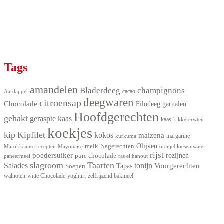
Tags
amandelen
Bladerdeeg
champignons
Aardappel
cacao
deegwaren
citroensap
Chocolade
Filodeeg
garnalen
Hoofdgerechten
gehakt
geraspte kaas
kaas
kikkererwten
koekjes
kip
Kipfilet
kokos
maizena
kurkuma
margarine
Olijven
melk
Nagerechten
Marokkaanse recepten
Mayonaise
oranjebloesemwater
rijst
poedersuiker
pure chocolade
rozijnen
ras el hanout
paneermeel
slagroom
Taarten
Salades
tonijn
Voorgerechten
Tapas
Soepen
walnoten
witte Chocolade
yoghurt
zelfrijzend bakmeel