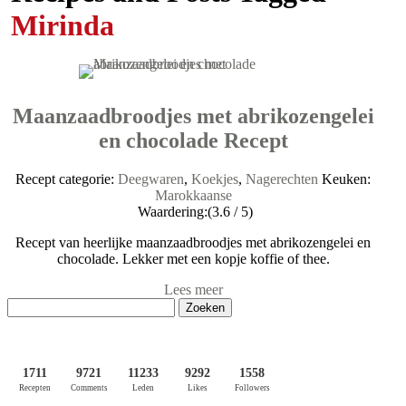
Mirinda
Maanzaadbroodjes met abrikozengelei
en chocolade Recept
Recept categorie:
Deegwaren
,
Koekjes
,
Nagerechten
Keuken:
Marokkaanse
Waardering:
(3.6 / 5)
Recept van heerlijke maanzaadbroodjes met abrikozengelei en
chocolade. Lekker met een kopje koffie of thee.
Lees meer
Zoeken
naar:
1711
9721
11233
9292
1558
Recepten
Comments
Leden
Likes
Followers