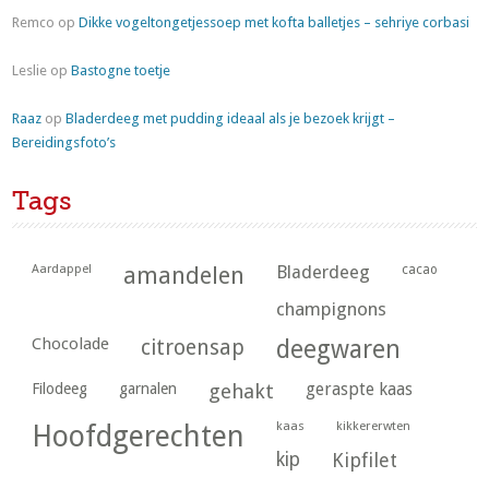
Remco
op
Dikke vogeltongetjessoep met kofta balletjes – sehriye corbasi
Leslie
op
Bastogne toetje
Raaz
op
Bladerdeeg met pudding ideaal als je bezoek krijgt –
Bereidingsfoto’s
Tags
Aardappel
amandelen
Bladerdeeg
cacao
champignons
Chocolade
citroensap
deegwaren
geraspte kaas
Filodeeg
garnalen
gehakt
kaas
kikkererwten
Hoofdgerechten
kip
Kipfilet