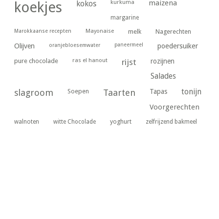
kurkuma
maizena
koekjes
kokos
margarine
Marokkaanse recepten
Mayonaise
melk
Nagerechten
paneermeel
poedersuiker
Olijven
oranjebloesemwater
ras el hanout
pure chocolade
rijst
rozijnen
Salades
tonijn
slagroom
Soepen
Taarten
Tapas
Voorgerechten
yoghurt
walnoten
witte Chocolade
zelfrijzend bakmeel