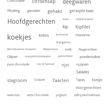
Chocolade
citroensap
deegwaren
geraspte kaas
Filodeeg
garnalen
gehakt
kaas
kikkererwten
Hoofdgerechten
kip
Kipfilet
kurkuma
maizena
koekjes
kokos
margarine
Marokkaanse recepten
Mayonaise
melk
Nagerechten
paneermeel
poedersuiker
Olijven
oranjebloesemwater
ras el hanout
pure chocolade
rijst
rozijnen
Salades
tonijn
slagroom
Soepen
Taarten
Tapas
Voorgerechten
yoghurt
walnoten
witte Chocolade
zelfrijzend bakmeel