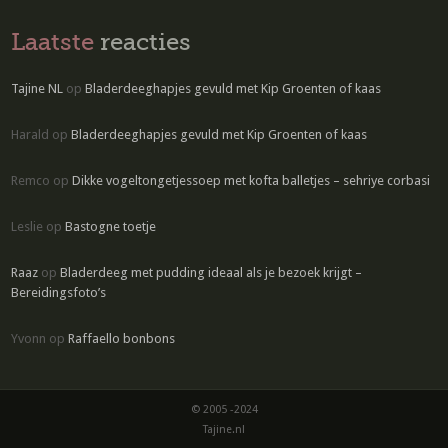
Laatste
reacties
Tajine NL
op
Bladerdeeghapjes gevuld met Kip Groenten of kaas
Harald
op
Bladerdeeghapjes gevuld met Kip Groenten of kaas
Remco
op
Dikke vogeltongetjessoep met kofta balletjes – sehriye corbasi
Leslie
op
Bastogne toetje
Raaz
op
Bladerdeeg met pudding ideaal als je bezoek krijgt –
Bereidingsfoto’s
Yvonn
op
Raffaello bonbons
© 2005 -2024
Tajine.nl