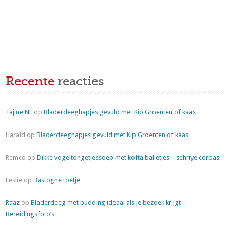
Recente
reacties
Tajine NL
op
Bladerdeeghapjes gevuld met Kip Groenten of kaas
Harald
op
Bladerdeeghapjes gevuld met Kip Groenten of kaas
Remco
op
Dikke vogeltongetjessoep met kofta balletjes – sehriye corbasi
Leslie
op
Bastogne toetje
Raaz
op
Bladerdeeg met pudding ideaal als je bezoek krijgt –
Bereidingsfoto’s