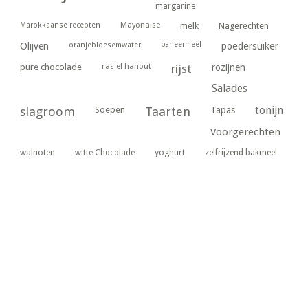
margarine
Marokkaanse recepten
Mayonaise
melk
Nagerechten
paneermeel
poedersuiker
Olijven
oranjebloesemwater
ras el hanout
pure chocolade
rijst
rozijnen
Salades
tonijn
slagroom
Soepen
Taarten
Tapas
Voorgerechten
yoghurt
walnoten
witte Chocolade
zelfrijzend bakmeel