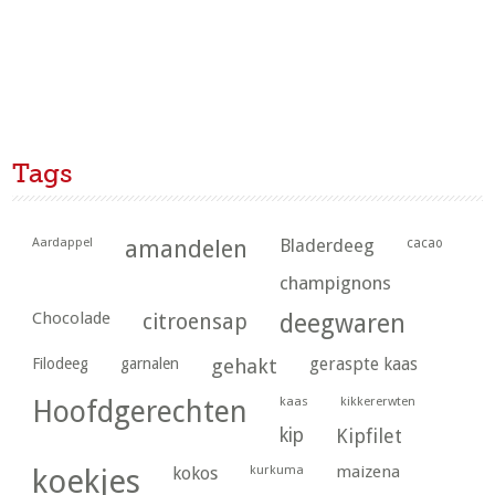
Tags
Aardappel
amandelen
Bladerdeeg
cacao
champignons
Chocolade
citroensap
deegwaren
geraspte kaas
Filodeeg
garnalen
gehakt
kaas
kikkererwten
Hoofdgerechten
kip
Kipfilet
kurkuma
maizena
koekjes
kokos