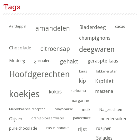
Tags
Aardappel
amandelen
Bladerdeeg
cacao
champignons
Chocolade
citroensap
deegwaren
geraspte kaas
Filodeeg
garnalen
gehakt
kaas
kikkererwten
Hoofdgerechten
kip
Kipfilet
kurkuma
maizena
koekjes
kokos
margarine
Marokkaanse recepten
Mayonaise
melk
Nagerechten
paneermeel
poedersuiker
Olijven
oranjebloesemwater
ras el hanout
pure chocolade
rijst
rozijnen
Salades