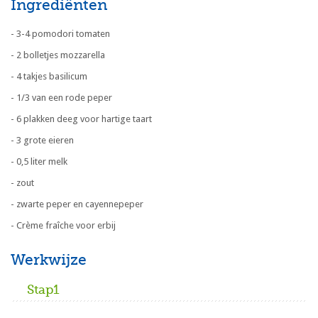
Ingrediënten
- 3-4 pomodori tomaten
- 2 bolletjes mozzarella
- 4 takjes basilicum
- 1/3 van een rode peper
- 6 plakken deeg voor hartige taart
- 3 grote eieren
- 0,5 liter melk
- zout
- zwarte peper en cayennepeper
- Crème fraîche voor erbij
Werkwijze
Stap1