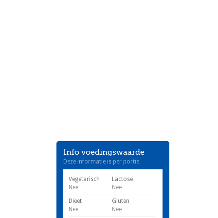
Info voedingswaarde
Deze informatie is per portie.
Vegetarisch
Lactose
Nee
Nee
Dieet
Gluten
Nee
Nee