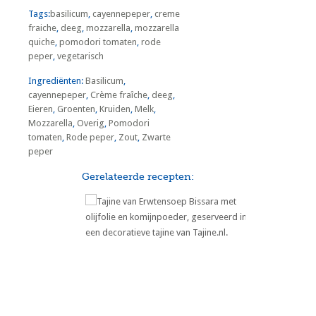
Tags:
basilicum
,
cayennepeper
,
creme
fraiche
,
deeg
,
mozzarella
,
mozzarella
quiche
,
pomodori tomaten
,
rode
peper
,
vegetarisch
Ingrediënten:
Basilicum
,
cayennepeper
,
Crème fraîche
,
deeg
,
Eieren
,
Groenten
,
Kruiden
,
Melk
,
Mozzarella
,
Overig
,
Pomodori
tomaten
,
Rode peper
,
Zout
,
Zwarte
peper
Gerelateerde recepten:
De Marokkaanse Tajine van
Bissara