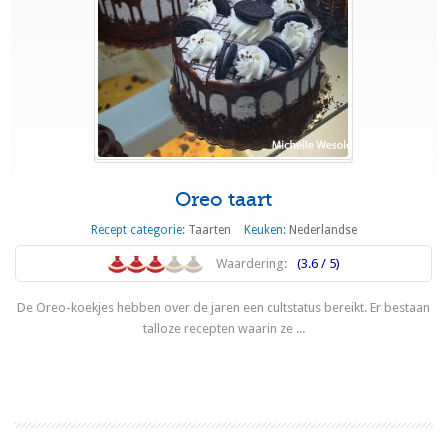
Oreo taart
Recept categorie:
Taarten
Keuken:
Nederlandse
Waardering:
(3.6 / 5)
De Oreo-koekjes hebben over de jaren een cultstatus bereikt. Er bestaan
talloze recepten waarin ze ...
Lees meer