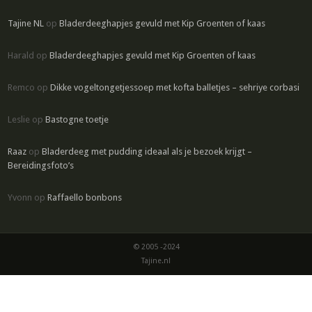
Tajine NL
op
Bladerdeeghapjes gevuld met Kip Groenten of kaas
Harald
op
Bladerdeeghapjes gevuld met Kip Groenten of kaas
Remco
op
Dikke vogeltongetjessoep met kofta balletjes – sehriye corbasi
Leslie
op
Bastogne toetje
Raaz
op
Bladerdeeg met pudding ideaal als je bezoek krijgt –
Bereidingsfoto’s
Yvonn
op
Raffaello bonbons
© 2005 -2024
Tajine.nl