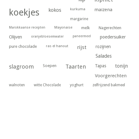
kurkuma
maizena
koekjes
kokos
margarine
Marokkaanse recepten
Mayonaise
melk
Nagerechten
paneermeel
poedersuiker
Olijven
oranjebloesemwater
ras el hanout
pure chocolade
rijst
rozijnen
Salades
tonijn
slagroom
Soepen
Taarten
Tapas
Voorgerechten
yoghurt
walnoten
witte Chocolade
zelfrijzend bakmeel