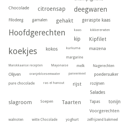
Chocolade
citroensap
deegwaren
geraspte kaas
Filodeeg
garnalen
gehakt
kaas
kikkererwten
Hoofdgerechten
kip
Kipfilet
kurkuma
maizena
koekjes
kokos
margarine
Marokkaanse recepten
Mayonaise
melk
Nagerechten
paneermeel
poedersuiker
Olijven
oranjebloesemwater
ras el hanout
pure chocolade
rijst
rozijnen
Salades
tonijn
slagroom
Soepen
Taarten
Tapas
Voorgerechten
yoghurt
walnoten
witte Chocolade
zelfrijzend bakmeel