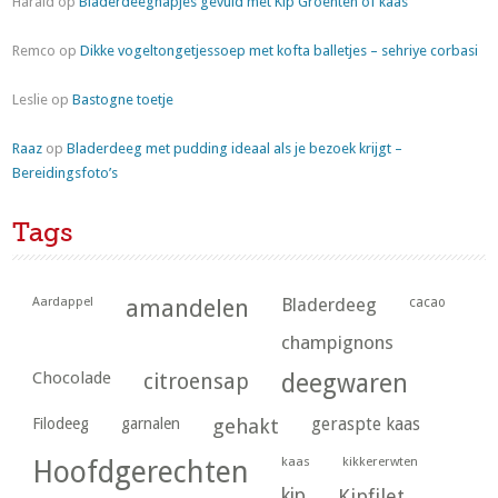
Harald
op
Bladerdeeghapjes gevuld met Kip Groenten of kaas
Remco
op
Dikke vogeltongetjessoep met kofta balletjes – sehriye corbasi
Leslie
op
Bastogne toetje
Raaz
op
Bladerdeeg met pudding ideaal als je bezoek krijgt –
Bereidingsfoto’s
Tags
Aardappel
amandelen
Bladerdeeg
cacao
champignons
Chocolade
citroensap
deegwaren
geraspte kaas
Filodeeg
garnalen
gehakt
kaas
kikkererwten
Hoofdgerechten
kip
Kipfilet