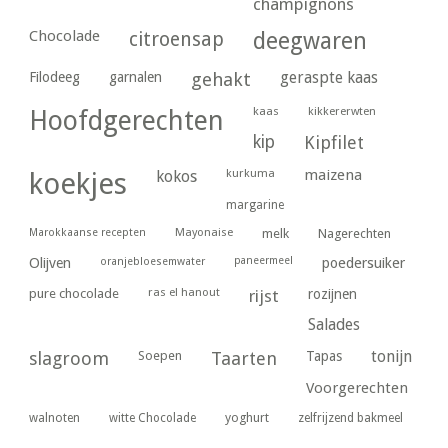
champignons
Chocolade
citroensap
deegwaren
geraspte kaas
Filodeeg
garnalen
gehakt
kaas
kikkererwten
Hoofdgerechten
kip
Kipfilet
kurkuma
maizena
koekjes
kokos
margarine
Marokkaanse recepten
Mayonaise
melk
Nagerechten
paneermeel
poedersuiker
Olijven
oranjebloesemwater
ras el hanout
pure chocolade
rijst
rozijnen
Salades
tonijn
slagroom
Soepen
Taarten
Tapas
Voorgerechten
yoghurt
walnoten
witte Chocolade
zelfrijzend bakmeel