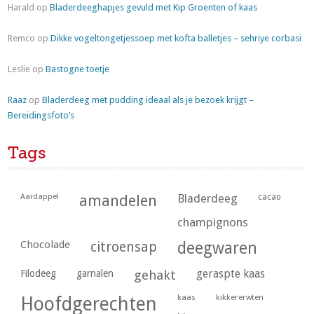
Harald
op
Bladerdeeghapjes gevuld met Kip Groenten of kaas
Remco
op
Dikke vogeltongetjessoep met kofta balletjes – sehriye corbasi
Leslie
op
Bastogne toetje
Raaz
op
Bladerdeeg met pudding ideaal als je bezoek krijgt –
Bereidingsfoto’s
Tags
Aardappel
amandelen
Bladerdeeg
cacao
champignons
Chocolade
citroensap
deegwaren
geraspte kaas
Filodeeg
garnalen
gehakt
kaas
kikkererwten
Hoofdgerechten