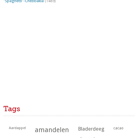
"Spaghetti"-Chebbakia
(1489)
Tags
Aardappel
amandelen
Bladerdeeg
cacao