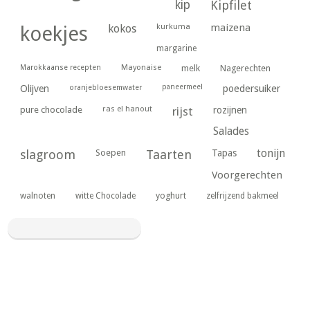
kip
Kipfilet
kurkuma
maizena
koekjes
kokos
margarine
Marokkaanse recepten
Mayonaise
melk
Nagerechten
paneermeel
poedersuiker
Olijven
oranjebloesemwater
ras el hanout
pure chocolade
rijst
rozijnen
Salades
tonijn
slagroom
Soepen
Taarten
Tapas
Voorgerechten
yoghurt
walnoten
witte Chocolade
zelfrijzend bakmeel