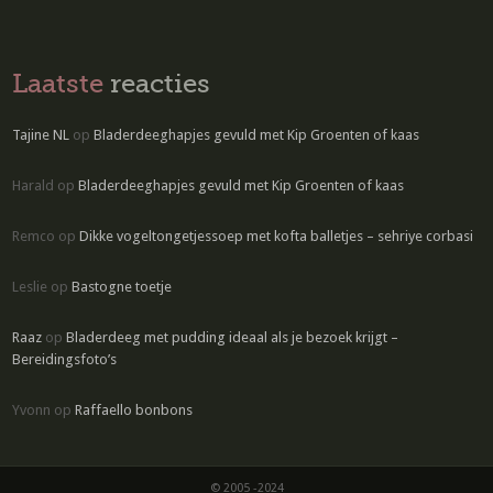
Laatste
reacties
Tajine NL
op
Bladerdeeghapjes gevuld met Kip Groenten of kaas
Harald
op
Bladerdeeghapjes gevuld met Kip Groenten of kaas
Remco
op
Dikke vogeltongetjessoep met kofta balletjes – sehriye corbasi
Leslie
op
Bastogne toetje
Raaz
op
Bladerdeeg met pudding ideaal als je bezoek krijgt –
Bereidingsfoto’s
Yvonn
op
Raffaello bonbons
© 2005 -2024