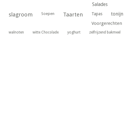
Salades
tonijn
slagroom
Soepen
Taarten
Tapas
Voorgerechten
yoghurt
walnoten
witte Chocolade
zelfrijzend bakmeel