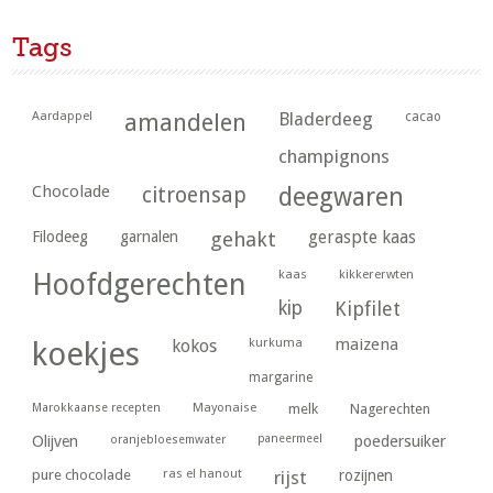
Tags
Aardappel
amandelen
Bladerdeeg
cacao
champignons
Chocolade
citroensap
deegwaren
geraspte kaas
Filodeeg
garnalen
gehakt
kaas
kikkererwten
Hoofdgerechten
kip
Kipfilet
kurkuma
maizena
koekjes
kokos
margarine
Marokkaanse recepten
Mayonaise
melk
Nagerechten
paneermeel
poedersuiker
Olijven
oranjebloesemwater
ras el hanout
pure chocolade
rijst
rozijnen