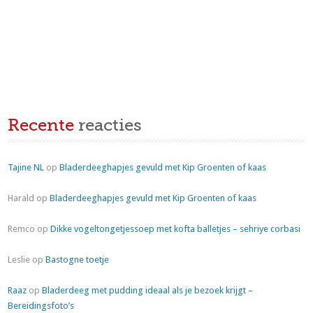
Recente
reacties
Tajine NL
op
Bladerdeeghapjes gevuld met Kip Groenten of kaas
Harald
op
Bladerdeeghapjes gevuld met Kip Groenten of kaas
Remco
op
Dikke vogeltongetjessoep met kofta balletjes – sehriye corbasi
Leslie
op
Bastogne toetje
Raaz
op
Bladerdeeg met pudding ideaal als je bezoek krijgt –
Bereidingsfoto’s