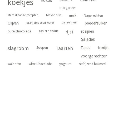
maizena
koekjes
kokos
margarine
Marokkaanse recepten
Mayonaise
melk
Nagerechten
paneermeel
poedersuiker
Olijven
oranjebloesemwater
ras el hanout
pure chocolade
rijst
rozijnen
Salades
tonijn
slagroom
Soepen
Taarten
Tapas
Voorgerechten
yoghurt
walnoten
witte Chocolade
zelfrijzend bakmeel