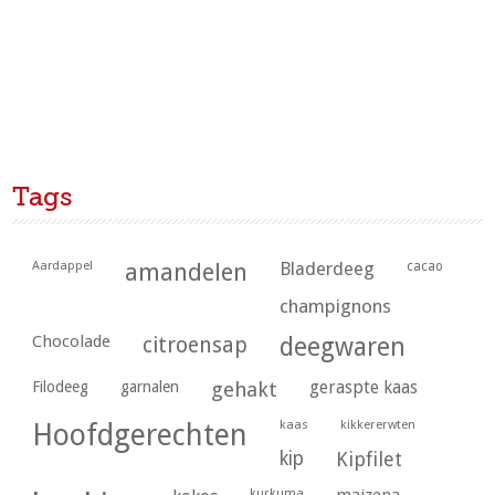
Tags
Aardappel
amandelen
Bladerdeeg
cacao
champignons
Chocolade
citroensap
deegwaren
geraspte kaas
Filodeeg
garnalen
gehakt
kaas
kikkererwten
Hoofdgerechten
kip
Kipfilet
kurkuma