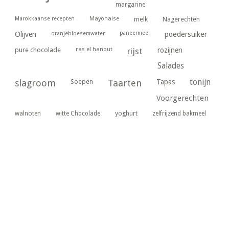
margarine
Marokkaanse recepten
Mayonaise
melk
Nagerechten
paneermeel
poedersuiker
Olijven
oranjebloesemwater
ras el hanout
pure chocolade
rijst
rozijnen
Salades
tonijn
slagroom
Soepen
Taarten
Tapas
Voorgerechten
yoghurt
walnoten
witte Chocolade
zelfrijzend bakmeel