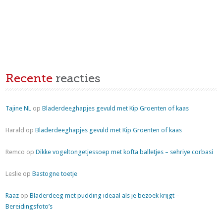
Recente
reacties
Tajine NL
op
Bladerdeeghapjes gevuld met Kip Groenten of kaas
Harald
op
Bladerdeeghapjes gevuld met Kip Groenten of kaas
Remco
op
Dikke vogeltongetjessoep met kofta balletjes – sehriye corbasi
Leslie
op
Bastogne toetje
Raaz
op
Bladerdeeg met pudding ideaal als je bezoek krijgt –
Bereidingsfoto’s