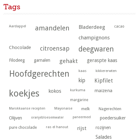
Tags
Aardappel
amandelen
Bladerdeeg
cacao
champignons
Chocolade
citroensap
deegwaren
geraspte kaas
Filodeeg
garnalen
gehakt
kaas
kikkererwten
Hoofdgerechten
kip
Kipfilet
kurkuma
maizena
koekjes
kokos
margarine
Marokkaanse recepten
Mayonaise
melk
Nagerechten
paneermeel
poedersuiker
Olijven
oranjebloesemwater
ras el hanout
pure chocolade
rijst
rozijnen
Salades