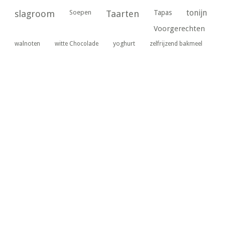
tonijn
slagroom
Soepen
Taarten
Tapas
Voorgerechten
yoghurt
walnoten
witte Chocolade
zelfrijzend bakmeel