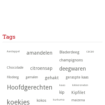
Tags
Aardappel
amandelen
Bladerdeeg
cacao
champignons
Chocolade
citroensap
deegwaren
geraspte kaas
Filodeeg
garnalen
gehakt
kaas
kikkererwten
Hoofdgerechten
kip
Kipfilet
kurkuma
maizena
koekjes
kokos