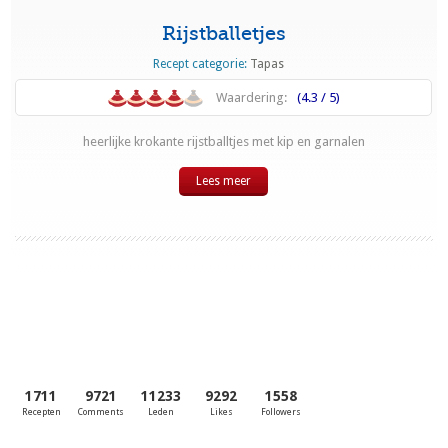
Rijstballetjes
Recept categorie:
Tapas
Waardering:
(4.3 / 5)
heerlijke krokante rijstballtjes met kip en garnalen
Lees meer
1711
9721
11233
9292
1558
Recepten
Comments
Leden
Likes
Followers