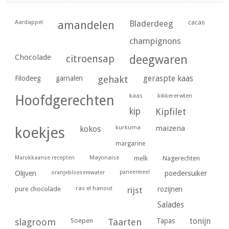
Aardappel
amandelen
Bladerdeeg
cacao
champignons
Chocolade
citroensap
deegwaren
geraspte kaas
Filodeeg
garnalen
gehakt
kaas
kikkererwten
Hoofdgerechten
kip
Kipfilet
kurkuma
maizena
koekjes
kokos
margarine
Marokkaanse recepten
Mayonaise
melk
Nagerechten
paneermeel
poedersuiker
Olijven
oranjebloesemwater
ras el hanout
pure chocolade
rijst
rozijnen
Salades
tonijn
slagroom
Soepen
Taarten
Tapas