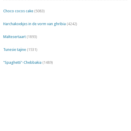
Choco cocos cake
(5083)
Harchakoekjes in de vorm van ghribia
(4242)
Maltesertaart
(1893)
Tunesie tajine
(1531)
"Spaghetti"-Chebbakia
(1489)