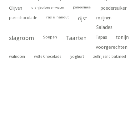
paneermeel
poedersuiker
Olijven
oranjebloesemwater
ras el hanout
pure chocolade
rijst
rozijnen
Salades
tonijn
slagroom
Soepen
Taarten
Tapas
Voorgerechten
yoghurt
walnoten
witte Chocolade
zelfrijzend bakmeel