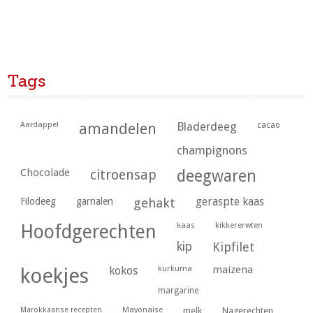
Tags
Aardappel
amandelen
Bladerdeeg
cacao
champignons
Chocolade
citroensap
deegwaren
geraspte kaas
Filodeeg
garnalen
gehakt
kaas
kikkererwten
Hoofdgerechten
kip
Kipfilet
kurkuma
maizena
koekjes
kokos
margarine
Marokkaanse recepten
Mayonaise
melk
Nagerechten