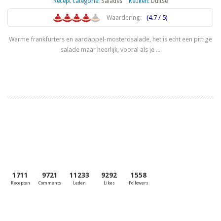
Recept categorie:
Salades
Keuken:
Duitse
Waardering:
(4.7 / 5)
Warme frankfurters en aardappel-mosterdsalade, het is echt een pittige
salade maar heerlijk, vooral als je ...
Lees meer
1711
9721
11233
9292
1558
Recepten
Comments
Leden
Likes
Followers