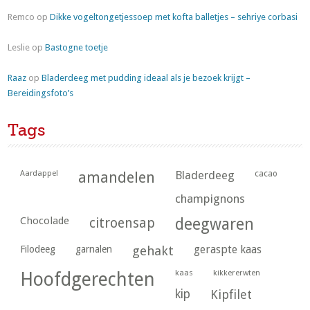
Remco
op
Dikke vogeltongetjessoep met kofta balletjes – sehriye corbasi
Leslie
op
Bastogne toetje
Raaz
op
Bladerdeeg met pudding ideaal als je bezoek krijgt –
Bereidingsfoto’s
Tags
Aardappel
amandelen
Bladerdeeg
cacao
champignons
Chocolade
citroensap
deegwaren
geraspte kaas
Filodeeg
garnalen
gehakt
kaas
kikkererwten
Hoofdgerechten
kip
Kipfilet