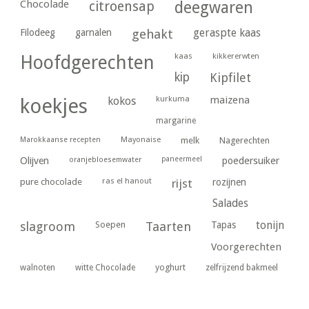
Chocolade
citroensap
deegwaren
geraspte kaas
Filodeeg
garnalen
gehakt
kaas
kikkererwten
Hoofdgerechten
kip
Kipfilet
kurkuma
maizena
koekjes
kokos
margarine
Marokkaanse recepten
Mayonaise
melk
Nagerechten
paneermeel
poedersuiker
Olijven
oranjebloesemwater
ras el hanout
pure chocolade
rijst
rozijnen
Salades
tonijn
slagroom
Soepen
Taarten
Tapas
Voorgerechten
yoghurt
walnoten
witte Chocolade
zelfrijzend bakmeel