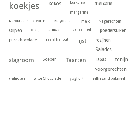
kurkuma
maizena
koekjes
kokos
margarine
Marokkaanse recepten
Mayonaise
melk
Nagerechten
paneermeel
poedersuiker
Olijven
oranjebloesemwater
ras el hanout
pure chocolade
rijst
rozijnen
Salades
tonijn
slagroom
Soepen
Taarten
Tapas
Voorgerechten
yoghurt
walnoten
witte Chocolade
zelfrijzend bakmeel