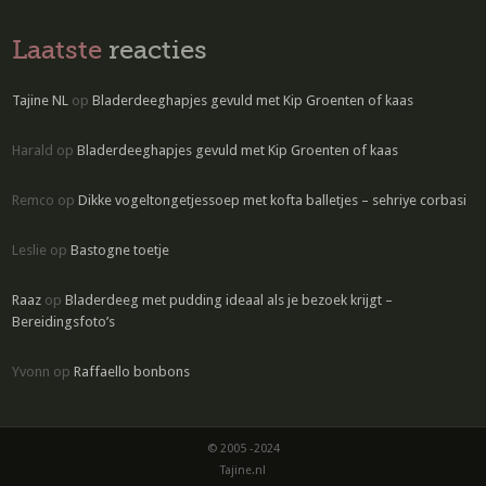
Laatste
reacties
Tajine NL
op
Bladerdeeghapjes gevuld met Kip Groenten of kaas
Harald
op
Bladerdeeghapjes gevuld met Kip Groenten of kaas
Remco
op
Dikke vogeltongetjessoep met kofta balletjes – sehriye corbasi
Leslie
op
Bastogne toetje
Raaz
op
Bladerdeeg met pudding ideaal als je bezoek krijgt –
Bereidingsfoto’s
Yvonn
op
Raffaello bonbons
© 2005 -2024
Tajine.nl