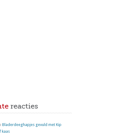
nte
reacties
p
Bladerdeeghapjes gevuld met Kip
f kaas