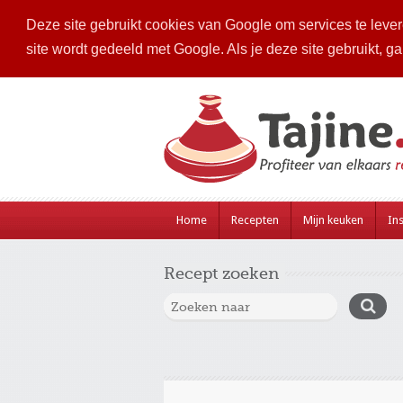
Deze site gebruikt cookies van Google om services te levere
site wordt gedeeld met Google. Als je deze site gebruikt, g
Home
Recepten
Mijn keuken
Ins
Recept zoeken