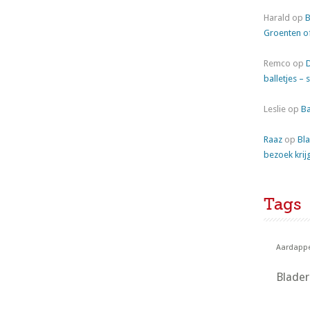
Harald
op
B
Groenten o
Remco
op
balletjes – 
Leslie
op
Ba
Raaz
op
Bla
bezoek krij
Tags
Aardappe
Blade