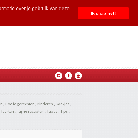
ormatie over je gebruik van deze
Ik snap het!
en
,
Hoofdgerechten
,
Kinderen
,
Koekjes
,
,
Taarten
,
Tajine recepten
,
Tapas
,
Tips
,