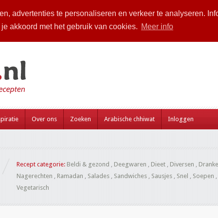
n, advertenties te personaliseren en verkeer te analyseren. Inf
a je akkoord met het gebruik van cookies.
Meer info
piratie
Over ons
Zoeken
Arabische chhiwat
Inloggen
Recept categorie:
Beldi & gezond
,
Deegwaren
,
Dieet
,
Diversen
,
Drank
Nagerechten
,
Ramadan
,
Salades
,
Sandwiches
,
Sausjes
,
Snel
,
Soepen
Vegetarisch