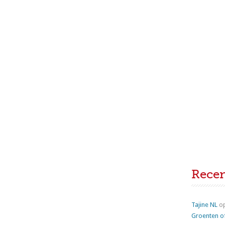
Rece
Tajine NL
o
Groenten o