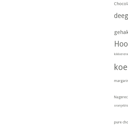
Chocol
dee
geha
Hoo
kikkerer
koe
margari
Nagerec
oranjebl
pure ch