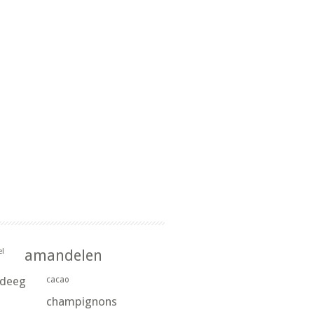
l
amandelen
rdeeg
cacao
champignons