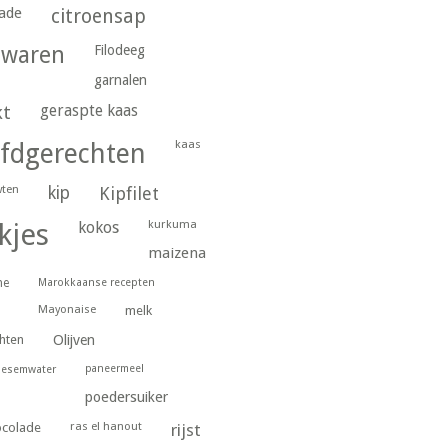
ade
citroensap
gwaren
Filodeeg
garnalen
geraspte kaas
kt
kaas
fdgerechten
wten
kip
Kipfilet
kurkuma
kjes
kokos
maizena
ne
Marokkaanse recepten
Mayonaise
melk
hten
Olijven
paneermeel
oesemwater
poedersuiker
ras el hanout
ocolade
rijst