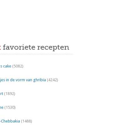
t
favoriete recepten
s cake
(5082)
es in de vorm van ghribia
(4242)
rt
(1892)
ne
(1530)
"-Chebbakia
(1488)