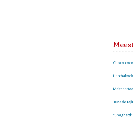
Mees
Choco coco
Harchakoekj
Maltesertaa
Tunesie taji
"Spaghetti