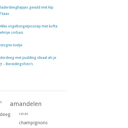
laderdeeghapjes gevuld met Kip
f kaas
Dikke vogeltongetjessoep met kofta
sehriye corbasi
stogne toetje
derdeeg met pudding ideaal als je
gt – Bereidingsfoto’s
l
amandelen
rdeeg
cacao
champignons