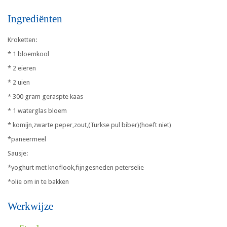
Ingrediënten
Kroketten:
* 1 bloemkool
* 2 eieren
* 2 uien
* 300 gram geraspte kaas
* 1 waterglas bloem
* komijn,zwarte peper,zout,(Turkse pul biber)(hoeft niet)
*paneermeel
Sausje:
*yoghurt met knoflook,fijngesneden peterselie
*olie om in te bakken
Werkwijze