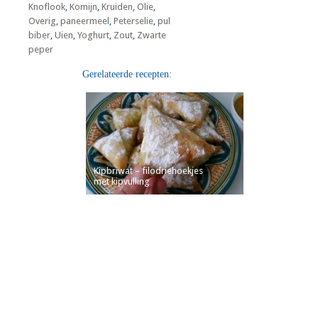
Knoflook
,
Komijn
,
Kruiden
,
Olie
,
Overig
,
paneermeel
,
Peterselie
,
pul
biber
,
Uien
,
Yoghurt
,
Zout
,
Zwarte
peper
Gerelateerde recepten:
Kipbriwat – filodriehoekjes
met kipvulling