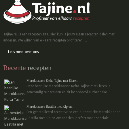
Tajine.NL is een recepten site. Hier kun je jouw eigen recepten delen met
anderen. We willen van elkaars recepten profiteren! ...
Lees meer over ons
Recente
recepten
Marokkaanse Kefta Tajine met Eieren
Deze heerlijke Marokkaanse Kefta Tajine met Eieren is
eenvoudig te bereiden en zit boordevol authentieke...
Marokkaanse Bastilla met Kip en...
Een gedetailleerd recept voor een authentieke Marokkaanse
Bastilla met Kip en Amandelen, perfect voor speciale...