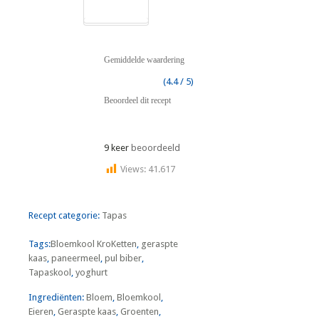
Gemiddelde waardering
(4.4 / 5)
Beoordeel dit recept
9 keer
beoordeeld
Views:
41.617
Recept categorie:
Tapas
Tags:
Bloemkool KroKetten
,
geraspte
kaas
,
paneermeel
,
pul biber
,
Tapaskool
,
yoghurt
Ingrediënten:
Bloem
,
Bloemkool
,
Eieren
,
Geraspte kaas
,
Groenten
,