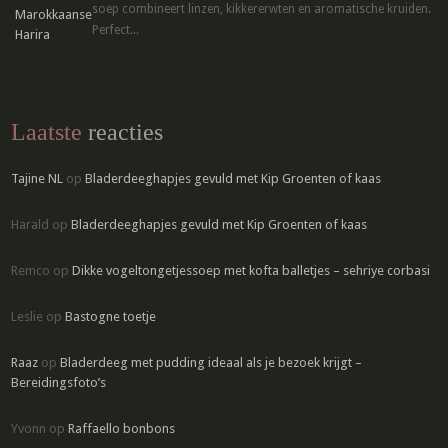
soep combineert linzen, kikkererwten en aromatische kruiden.
Perfect...
Laatste
reacties
Tajine NL
op
Bladerdeeghapjes gevuld met Kip Groenten of kaas
Harald
op
Bladerdeeghapjes gevuld met Kip Groenten of kaas
Remco
op
Dikke vogeltongetjessoep met kofta balletjes – sehriye corbasi
Leslie
op
Bastogne toetje
Raaz
op
Bladerdeeg met pudding ideaal als je bezoek krijgt –
Bereidingsfoto’s
Yvonn
op
Raffaello bonbons