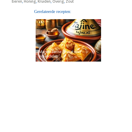
Eieren
,
Honing
,
Kruiden
,
Overig
,
Zout
Gerelateerde recepten:
Marokkaanse Briwat met
Amandelen