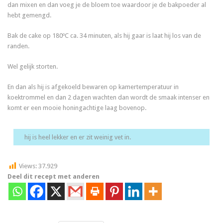
dan mixen en dan voeg je de bloem toe waardoor je de bakpoeder al
hebt gemengd.
Bak de cake op 180ºC ca. 34 minuten, als hij gaar is laat hij los van de
randen.
Wel gelijk storten.
En dan als hij is afgekoeld bewaren op kamertemperatuur in
koektrommel en dan 2 dagen wachten dan wordt de smaak intenser en
komt er een mooie honingachtige laag bovenop.
hij is heel lekker en er zit weinig vet in.
Views:
37.929
Deel dit recept met anderen