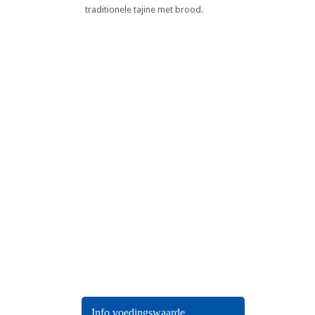
Marokkaanse Kefta Tajine met
Eieren
Info voedingswaarde