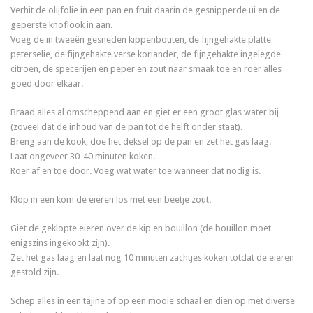
Verhit de olijfolie in een pan en fruit daarin de gesnipperde ui en de
geperste knoflook in aan.
Voeg de in tweeën gesneden kippenbouten, de fijngehakte platte
peterselie, de fijngehakte verse koriander, de fijngehakte ingelegde
citroen, de specerijen en peper en zout naar smaak toe en roer alles
goed door elkaar.
Braad alles al omscheppend aan en giet er een groot glas water bij
(zoveel dat de inhoud van de pan tot de helft onder staat).
Breng aan de kook, doe het deksel op de pan en zet het gas laag.
Laat ongeveer 30-40 minuten koken.
Roer af en toe door. Voeg wat water toe wanneer dat nodig is.
Klop in een kom de eieren los met een beetje zout.
Giet de geklopte eieren over de kip en bouillon (de bouillon moet
enigszins ingekookt zijn).
Zet het gas laag en laat nog 10 minuten zachtjes koken totdat de eieren
gestold zijn.
Schep alles in een tajine of op een mooie schaal en dien op met diverse