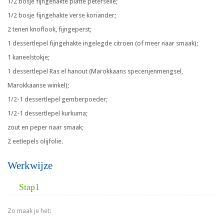
1/2 bosje fijngehakte platte peterselie;
1/2 bosje fijngehakte verse koriander;
2 tenen knoflook, fijngeperst;
1 dessertlepel fijngehakte ingelegde citroen (of meer naar smaak);
1 kaneelstokje;
1 dessertlepel Ras el hanout (Marokkaans specerijenmengsel,
Marokkaanse winkel);
1/2-1 dessertlepel gemberpoeder;
1/2-1 dessertlepel kurkuma;
zout en peper naar smaak;
2 eetlepels olijfolie.
Werkwijze
Stap1
Zo maak je het: