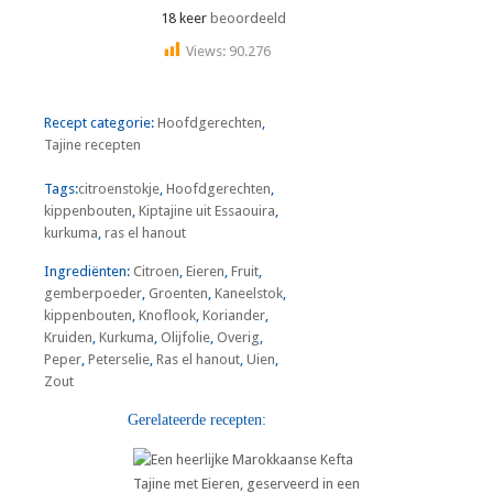
18 keer
beoordeeld
Views:
90.276
Recept categorie:
Hoofdgerechten
,
Tajine recepten
Tags:
citroenstokje
,
Hoofdgerechten
,
kippenbouten
,
Kiptajine uit Essaouira
,
kurkuma
,
ras el hanout
Ingrediënten:
Citroen
,
Eieren
,
Fruit
,
gemberpoeder
,
Groenten
,
Kaneelstok
,
kippenbouten
,
Knoflook
,
Koriander
,
Kruiden
,
Kurkuma
,
Olijfolie
,
Overig
,
Peper
,
Peterselie
,
Ras el hanout
,
Uien
,
Zout
Gerelateerde recepten: