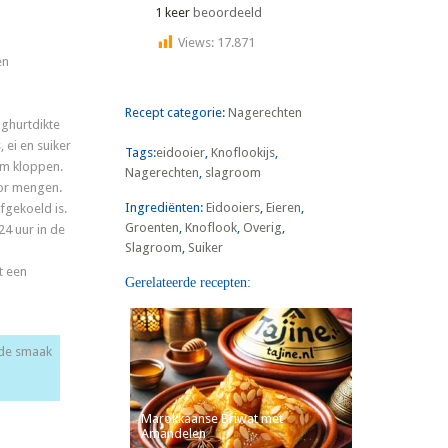
1 keer
beoordeeld
Views:
17.871
en
Recept categorie:
Nagerechten
oghurtdikte
 ei en suiker
Tags:
eidooier
,
Knoflookijs
,
rm kloppen.
Nagerechten
,
slagroom
or mengen.
Ingrediënten:
Eidooiers
,
Eieren
,
fgekoeld is.
Groenten
,
Knoflook
,
Overig
,
24 uur in de
Slagroom
,
Suiker
t een
Gerelateerde recepten:
r de smaak
Marokkaanse Briwat met
Amandelen