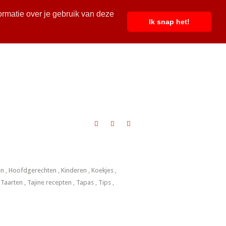
ormatie over je gebruik van deze
Ik snap het!
en
,
Hoofdgerechten
,
Kinderen
,
Koekjes
,
,
Taarten
,
Tajine recepten
,
Tapas
,
Tips
,