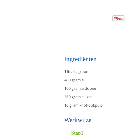
Ingrediënten
1 ltr. slagroom
400 gram ei
100 gram eidooier
280 gram suiker
16 gram knoflookpulp
Werkwijze
Stap1