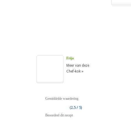
Frija
Meer van deze
Chef-kok »
Gemiddelde waardering
(2.5 / 5)
Beoordeel dit recept