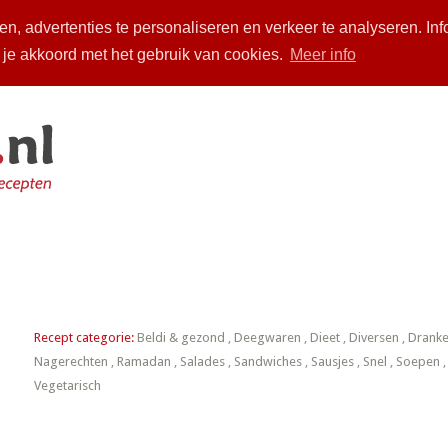
n, advertenties te personaliseren en verkeer te analyseren. Inf
a je akkoord met het gebruik van cookies.
Meer info
piratie
Over ons
Zoeken
Arabische chhiwat
Inloggen
Recept categorie:
Beldi & gezond
,
Deegwaren
,
Dieet
,
Diversen
,
Drank
Nagerechten
,
Ramadan
,
Salades
,
Sandwiches
,
Sausjes
,
Snel
,
Soepen
Vegetarisch