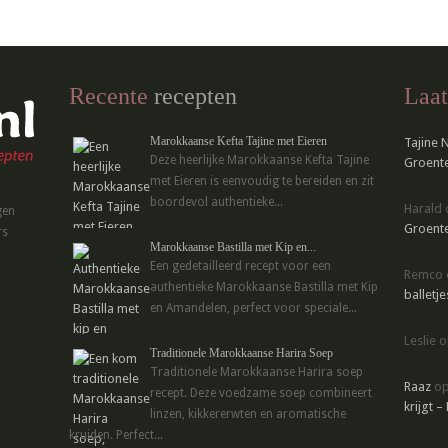
Recente
recepten
Laat
Marokkaanse Kefta Tajine met Eieren
Tajine 
Deze heerlijke Marokkaanse Kefta Tajine
Groente
met Eieren is eenvoudig te bereiden en zit
boordevol authentieke...
Harald
gen
Groente
rs
Marokkaanse Bastilla met Kip en...
Een gedetailleerd recept voor een
Remco
authentieke Marokkaanse Bastilla met Kip
balletje
en Amandelen, perfect voor speciale...
Leslie
o
Traditionele Marokkaanse Harira Soep
Traditionele Marokkaanse Harira soep
Raaz
o
recept. Deze voedzame soep combineert
krijgt –
linzen, kikkererwten en aromatische
kruiden. Perfect...