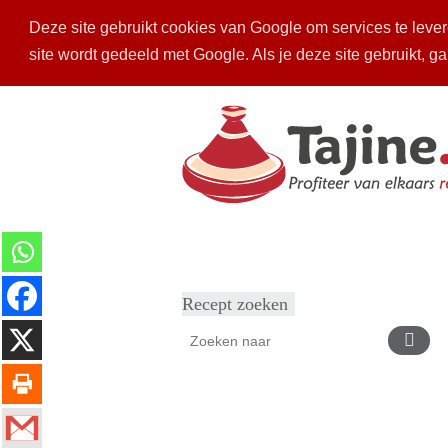
Deze site gebruikt cookies van Google om services te levere
site wordt gedeeld met Google. Als je deze site gebruikt, g
Home
Recepten
Mijn keuken
Ins
Recept zoeken