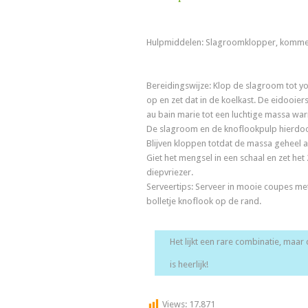
Hulpmiddelen: Slagroomklopper, komm
Bereidingswijze: Klop de slagroom tot y
op en zet dat in de koelkast. De eidooiers,
au bain marie tot een luchtige massa wa
De slagroom en de knoflookpulp hierdo
Blijven kloppen totdat de massa geheel a
Giet het mengsel in een schaal en zet het 
diepvriezer.
Serveertips: Serveer in mooie coupes me
bolletje knoflook op de rand.
Het lijkt een rare combinatie, maa
is heerlijk!
Views:
17.871