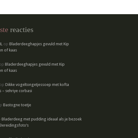
ste
reacties
NL
op
Bladerdeeghapjes gevuld met Kip
n of kaas
op
Bladerdeeghapjes gevuld met Kip
n of kaas
op
Dikke vogeltongetjessoep met kofta
s – sehriye corbasi
p
Bastogne toetje
p
Bladerdeeg met pudding ideaal als je bezoek
 Bereidingsfoto’s