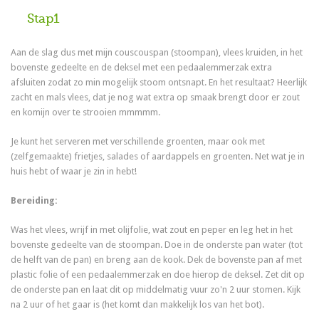
Stap1
Aan de slag dus met mijn couscouspan (stoompan), vlees kruiden, in het
bovenste gedeelte en de deksel met een pedaalemmerzak extra
afsluiten zodat zo min mogelijk stoom ontsnapt. En het resultaat? Heerlijk
zacht en mals vlees, dat je nog wat extra op smaak brengt door er zout
en komijn over te strooien mmmmm.
Je kunt het serveren met verschillende groenten, maar ook met
(zelfgemaakte) frietjes, salades of aardappels en groenten. Net wat je in
huis hebt of waar je zin in hebt!
Bereiding:
Was het vlees, wrijf in met olijfolie, wat zout en peper en leg het in het
bovenste gedeelte van de stoompan. Doe in de onderste pan water (tot
de helft van de pan) en breng aan de kook. Dek de bovenste pan af met
plastic folie of een pedaalemmerzak en doe hierop de deksel. Zet dit op
de onderste pan en laat dit op middelmatig vuur zo'n 2 uur stomen. Kijk
na 2 uur of het gaar is (het komt dan makkelijk los van het bot).