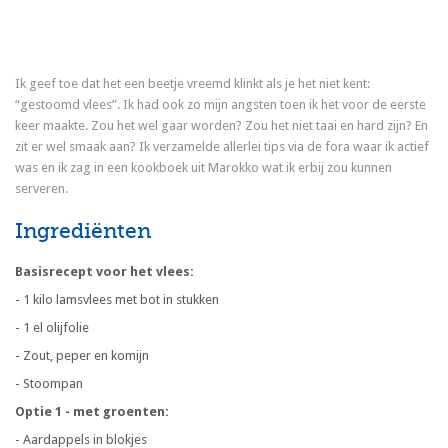
Ik geef toe dat het een beetje vreemd klinkt als je het niet kent:
“gestoomd vlees”. Ik had ook zo mijn angsten toen ik het voor de eerste
keer maakte. Zou het wel gaar worden? Zou het niet taai en hard zijn? En
zit er wel smaak aan? Ik verzamelde allerlei tips via de fora waar ik actief
was en ik zag in een kookboek uit Marokko wat ik erbij zou kunnen
serveren.
Ingrediënten
Basisrecept voor het vlees:
- 1 kilo lamsvlees met bot in stukken
- 1 el olijfolie
- Zout, peper en komijn
- Stoompan
Optie 1 - met groenten:
- Aardappels in blokjes