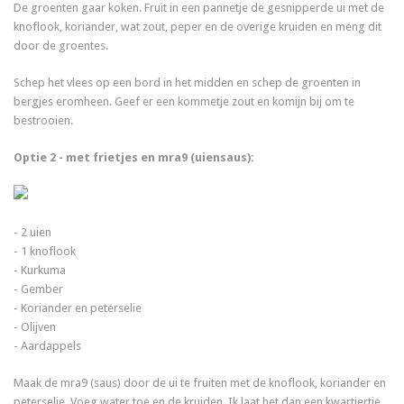
De groenten gaar koken. Fruit in een pannetje de gesnipperde ui met de
knoflook, koriander, wat zout, peper en de overige kruiden en meng dit
door de groentes.
Schep het vlees op een bord in het midden en schep de groenten in
bergjes eromheen. Geef er een kommetje zout en komijn bij om te
bestrooien.
Optie 2 - met frietjes en mra9 (uiensaus):
- 2 uien
- 1 knoflook
- Kurkuma
- Gember
- Koriander en peterselie
- Olijven
- Aardappels
Maak de mra9 (saus) door de ui te fruiten met de knoflook, koriander en
peterselie. Voeg water toe en de kruiden. Ik laat het dan een kwartiertje