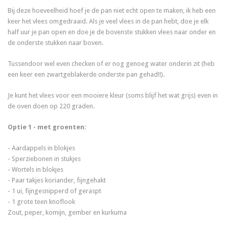
Bij deze hoeveelheid hoef je de pan niet echt open te maken, ik heb een
keer het vlees omgedraaid. Als je veel vlees in de pan hebt, doe je elk
half uur je pan open en doe je de bovenste stukken vlees naar onder en
de onderste stukken naar boven.
Tussendoor wel even checken of er nog genoeg water onderin zit (heb
een keer een zwartgeblakerde onderste pan gehad!!).
Je kunt het vlees voor een mooiere kleur (soms blijf het wat grijs) even in
de oven doen op 220 graden.
Optie 1 - met groenten:
- Aardappels in blokjes
- Sperziebonen in stukjes
- Wortels in blokjes
- Paar takjes koriander, fijngehakt
- 1 ui, fijngesnipperd of geraspt
- 1 grote teen knoflook
Zout, peper, komijn, gember en kurkuma