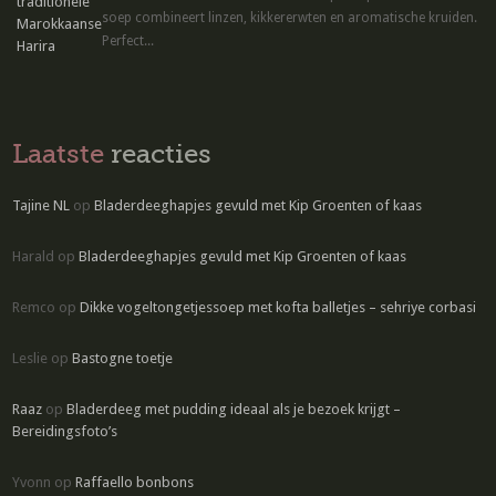
soep combineert linzen, kikkererwten en aromatische kruiden.
Perfect...
Laatste
reacties
Tajine NL
op
Bladerdeeghapjes gevuld met Kip Groenten of kaas
Harald
op
Bladerdeeghapjes gevuld met Kip Groenten of kaas
Remco
op
Dikke vogeltongetjessoep met kofta balletjes – sehriye corbasi
Leslie
op
Bastogne toetje
Raaz
op
Bladerdeeg met pudding ideaal als je bezoek krijgt –
Bereidingsfoto’s
Yvonn
op
Raffaello bonbons