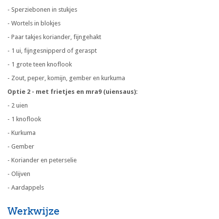
- Sperziebonen in stukjes
- Wortels in blokjes
- Paar takjes koriander, fijngehakt
- 1 ui, fijngesnipperd of geraspt
- 1 grote teen knoflook
- Zout, peper, komijn, gember en kurkuma
Optie 2 - met frietjes en mra9 (uiensaus):
- 2 uien
- 1 knoflook
- Kurkuma
- Gember
- Koriander en peterselie
- Olijven
- Aardappels
Werkwijze