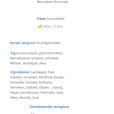
Beoordeel dit recept
6 keer
beoordeeld
Views:
21.622
Recept categorie:
Hoofdgerechten
Tags:
couscouspan
,
gestoomd vlees
,
Marokkaanse recepten
,
mfoewar
,
Mfouar
,
stoompan
,
vlees
Ingrediënten:
Aardappel
,
friet
,
Gember
,
Groenten
,
Knoflook
,
Komijn
,
Koriander
,
Kruiden
,
Kurkuma
,
lamsvlees
,
Olijfolie
,
Olijven -
,
Overig
,
Peper
,
perziebonen
,
Peterselie
,
Uien
,
Vlees
,
Wortels
,
Zout
Gerelateerde recepten: