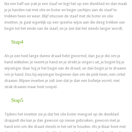
Na een half uur pak je een staaf en legt het op een dienblad en dan maak
je je handen nat met olie en boter en begin zachtjes aan de staaf te
trekken heen en weer. Blijf intussen de staaf met de boter en olie
invetten. Je gaat eigenlijk op een speelse wijze aan die deeg trekken van
begin tot het einde van de staaf, en je ziet dat het steeds langer wordt.
Stap4
Als je een heel lange dunne draad hebt gevormd, dan ga je die om je
hand wikkelen: je neemt je hand en je strekt je vingers uit, je begint bij je
wijsvinger daar leg je het begin van de draad, en dan begin je te draaien
om je hand. Dus bij wijsvinger beginnen dan om de pink heen, een cirkel
draaien. Blijven invetten je zult zien dat je dan een bolletje vormt, niet
strak draaien maar heel soepel.
Stap5
Tijdens het invetten zie je dat het olie boter mengsel op de dienblad
druppelt die kan je dan gewoon op nieuw gebruiken, gewoon met je
hand erin om die draad steeds in het vet te houden. Als je klaar bent met