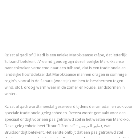
Rzizat al qadi of El Kadi is een unieke Marokkaanse crêpe, dat letterlijk
’tulband’ betekent . Vreemd genoeg zijn deze heerlijke Marokkaanse
pannenkoeken vernoemd naar een tulband, dat is een traditionele en
landelijke hoofddeksel dat Marokkaanse mannen dragen in sommige
regio’s, vooral in de Sahara (woestijn) om hen te beschermen tegen
wind, stof, droog warm weer in de zomer en koude, zandstormen in
winter.
Rzizat al qadi wordt meestal geserveerd tijdens de ramadan en ook voor
speciale traditionele gelegenheden. Rzeeza wordt gemaakt voor een
speciaal ontbijt voor een pas getrouwd stel in het westen van Marokko.
Deze gelegenheid heet “ftour El 3rouss” = فطور العروس, wat
Bruidsontbijt betekent. Het eerste ontbijt dat een pas getrouwd stel