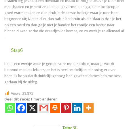
draaien leg je ze op een dienblad en maakt de volgende. Als je klaar bent
met draaien en je hebt ze allemaal gevormd, dan ga je een koekenpan
goed warm maken en dan druk je de eerste bolletje waar je mee bent
begonnen uit; Niet te dun, dan bak je het bruin als die klaar is doe je het
op een bord en dan ga je met je handen het rondje een beetje naar
binnen duwen zodat die draadjes los komen, en zo werk je ze allemaal af
.
Stap6
Het is een werkje waar je geduld voor moet hebben, maar je wordt
beloond met iets lekkers, en het is heel smakelijk met honing er over
heen. Ik hoop dat ik duidelijk genoeg ben geweest dames heb me best
gedaan bij de uitleg.
Views:
29.875
Deel dit recept met anderen
Tajine NL