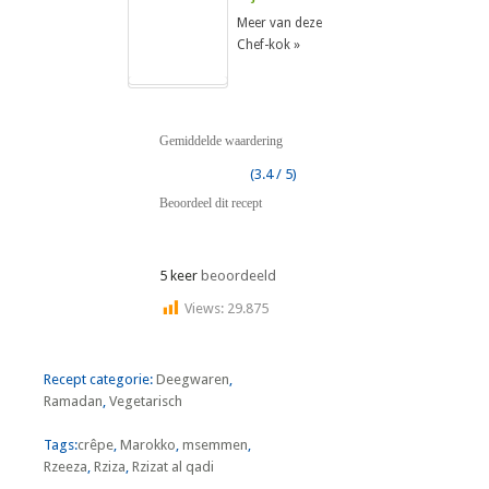
Meer van deze
Chef-kok »
Gemiddelde waardering
(3.4 / 5)
Beoordeel dit recept
5 keer
beoordeeld
Views:
29.875
Recept categorie:
Deegwaren
,
Ramadan
,
Vegetarisch
Tags:
crêpe
,
Marokko
,
msemmen
,
Rzeeza
,
Rziza
,
Rzizat al qadi