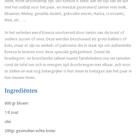
deelt, moet uitzonderlijk zijn, dus Rzeeza is zeker aan de top van de lijst
met het ontbijt voor het paar, en meestal geserveerd samen met melk,
Msamen, Melwy, gevulde dadels, gekookte eieren, Harira, croissants,
thee, etc …..
In het verleden werd Rzeeza voorbereid door tantes van de bruid of
oudere zussen of oma. Deze werden beschouwd als grote bakkers of
koks, maar er zijn nu winkels of patisserie die in staat zijn om authentieke
Rzeeza te leveren voor deze speciale gelegenheid. Zowel de
bruidegom- en bruisfamilie (alleen naaste familieleden) zou verzamelen
rond de tafel om zich te mengen, tijd doorbrengen met elkaar, zich voor
te stellen en wat nog belangrijker is hun steun te betuigen aan het paar in
hun nieuwe leven.
Ingrediënten
600 gr bloem
1 tl zout
olie
200gr gesmolten echte boter