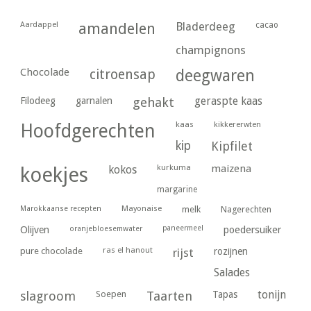
Aardappel
amandelen
Bladerdeeg
cacao
champignons
Chocolade
citroensap
deegwaren
geraspte kaas
Filodeeg
garnalen
gehakt
kaas
kikkererwten
Hoofdgerechten
kip
Kipfilet
kurkuma
maizena
koekjes
kokos
margarine
Marokkaanse recepten
Mayonaise
melk
Nagerechten
paneermeel
poedersuiker
Olijven
oranjebloesemwater
ras el hanout
pure chocolade
rijst
rozijnen
Salades
tonijn
slagroom
Soepen
Taarten
Tapas