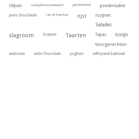
paneermeel
poedersuiker
Olijven
oranjebloesemwater
ras el hanout
pure chocolade
rijst
rozijnen
Salades
tonijn
slagroom
Soepen
Taarten
Tapas
Voorgerechten
yoghurt
walnoten
witte Chocolade
zelfrijzend bakmeel