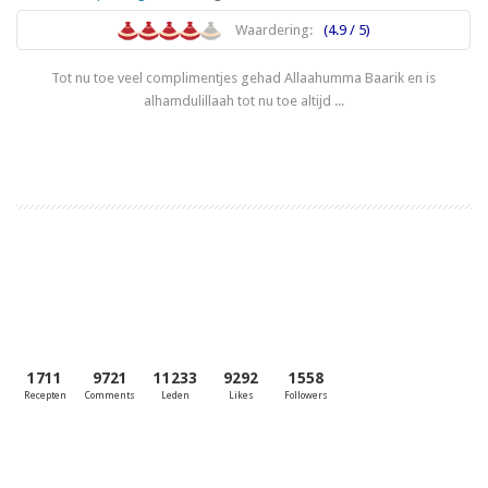
Waardering:
(4.9 / 5)
Tot nu toe veel complimentjes gehad Allaahumma Baarik en is
alhamdulillaah tot nu toe altijd ...
Lees meer
1711
9721
11233
9292
1558
Recepten
Comments
Leden
Likes
Followers