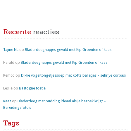
Recente
reacties
Tajine NL
op
Bladerdeeghapjes gevuld met Kip Groenten of kaas
Harald
op
Bladerdeeghapjes gevuld met Kip Groenten of kaas
Remco
op
Dikke vogeltongetjessoep met kofta balletjes – sehriye corbasi
Leslie
op
Bastogne toetje
Raaz
op
Bladerdeeg met pudding ideaal als je bezoek krijgt –
Bereidingsfoto’s
Tags