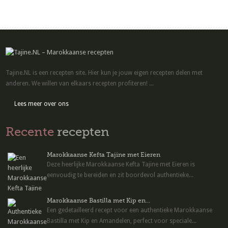
Tajine.NL is een recepten site. Hier kun je jouw eigen recepten delen met
anderen. We willen van elkaars recepten profiteren! ...
Lees meer over ons
Recente
recepten
Marokkaanse Kefta Tajine met Eieren
Deze heerlijke Marokkaanse Kefta Tajine met Eieren is
eenvoudig te bereiden en zit boordevol authentieke...
Marokkaanse Bastilla met Kip en...
Een gedetailleerd recept voor een authentieke Marokkaanse
Bastilla met Kip en Amandelen, perfect voor speciale...