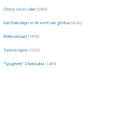
Choco cocos cake
(5083)
Harchakoekjes in de vorm van ghribia
(4242)
Maltesertaart
(1893)
Tunesie tajine
(1531)
"Spaghetti"-Chebbakia
(1489)