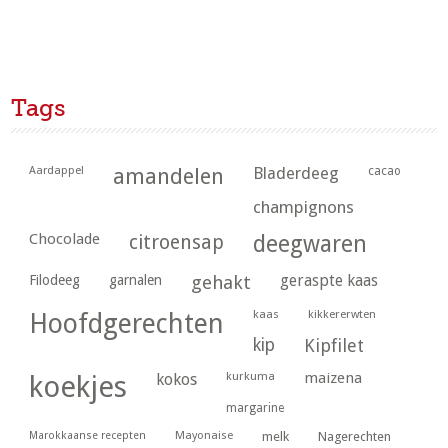
Tags
Aardappel
amandelen
Bladerdeeg
cacao
champignons
Chocolade
citroensap
deegwaren
geraspte kaas
Filodeeg
garnalen
gehakt
kaas
kikkererwten
Hoofdgerechten
kip
Kipfilet
kurkuma
maizena
koekjes
kokos
margarine
Marokkaanse recepten
Mayonaise
melk
Nagerechten