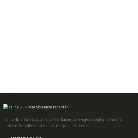
Tajine.NL is een recepten site. Hier kun je jouw eigen recepten delen met
anderen. We willen van elkaars recepten profiteren! ...