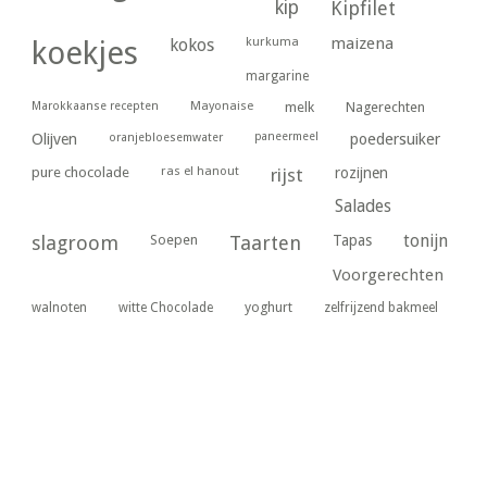
kip
Kipfilet
kurkuma
maizena
koekjes
kokos
margarine
Marokkaanse recepten
Mayonaise
melk
Nagerechten
paneermeel
poedersuiker
Olijven
oranjebloesemwater
ras el hanout
pure chocolade
rijst
rozijnen
Salades
tonijn
slagroom
Soepen
Taarten
Tapas
Voorgerechten
yoghurt
walnoten
witte Chocolade
zelfrijzend bakmeel