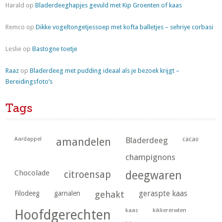
Harald
op
Bladerdeeghapjes gevuld met Kip Groenten of kaas
Remco
op
Dikke vogeltongetjessoep met kofta balletjes – sehriye corbasi
Leslie
op
Bastogne toetje
Raaz
op
Bladerdeeg met pudding ideaal als je bezoek krijgt –
Bereidingsfoto’s
Tags
Aardappel
amandelen
Bladerdeeg
cacao
champignons
Chocolade
citroensap
deegwaren
geraspte kaas
Filodeeg
garnalen
gehakt
kaas
kikkererwten
Hoofdgerechten