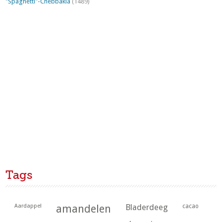
"Spaghetti"-Chebbakia
(1489)
Tags
Aardappel
amandelen
Bladerdeeg
cacao