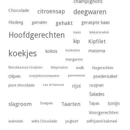
champignons
Chocolade
citroensap
deegwaren
geraspte kaas
Filodeeg
garnalen
gehakt
kaas
kikkererwten
Hoofdgerechten
kip
Kipfilet
kurkuma
maizena
koekjes
kokos
margarine
Marokkaanse recepten
Mayonaise
melk
Nagerechten
paneermeel
poedersuiker
Olijven
oranjebloesemwater
ras el hanout
pure chocolade
rijst
rozijnen
Salades
tonijn
slagroom
Soepen
Taarten
Tapas
Voorgerechten
yoghurt
walnoten
witte Chocolade
zelfrijzend bakmeel