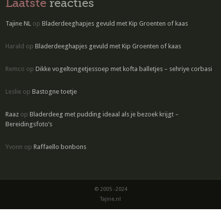
Laatste
reacties
Tajine NL
op
Bladerdeeghapjes gevuld met Kip Groenten of kaas
Harald
op
Bladerdeeghapjes gevuld met Kip Groenten of kaas
Remco
op
Dikke vogeltongetjessoep met kofta balletjes – sehriye corbasi
Leslie
op
Bastogne toetje
Raaz
op
Bladerdeeg met pudding ideaal als je bezoek krijgt –
Bereidingsfoto’s
Yvonn
op
Raffaello bonbons
© 2005 -2024
Tajine.nl