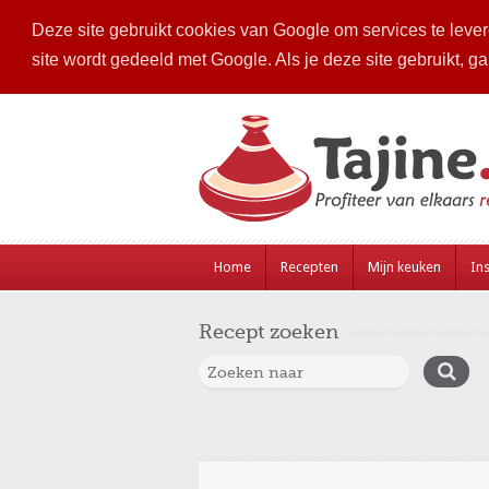
Deze site gebruikt cookies van Google om services te levere
site wordt gedeeld met Google. Als je deze site gebruikt, g
Home
Recepten
Mijn keuken
Ins
Recept zoeken