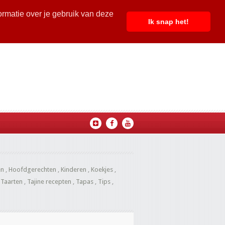
ormatie over je gebruik van deze
Ik snap het!
en
,
Hoofdgerechten
,
Kinderen
,
Koekjes
,
,
Taarten
,
Tajine recepten
,
Tapas
,
Tips
,