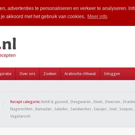
n, advertenties te personaliseren en verkeer te analyseren. Inf
a je akkoord met het gebruik van cookies.
Meer info
piratie
Over ons
Zoeken
Arabische chhiwat
Inloggen
Recept categorie:
Beldi & gezond
,
Deegwaren
,
Dieet
,
Diversen
,
Drank
Nagerechten
,
Ramadan
,
Salades
,
Sandwiches
,
Sausjes
,
Snel
,
Soepen
Vegetarisch