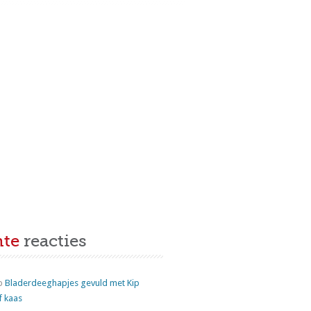
nte
reacties
p
Bladerdeeghapjes gevuld met Kip
f kaas