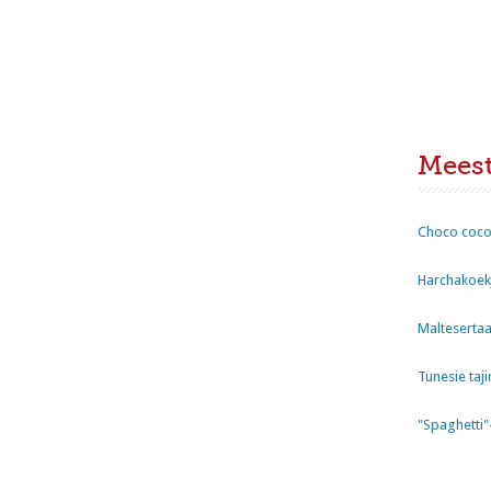
Mees
Choco coco
Harchakoekj
Maltesertaa
Tunesie taji
"Spaghetti