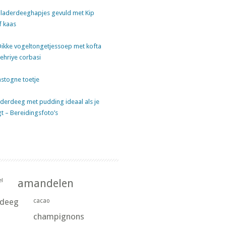
laderdeeghapjes gevuld met Kip
f kaas
Dikke vogeltongetjessoep met kofta
sehriye corbasi
stogne toetje
derdeeg met pudding ideaal als je
gt – Bereidingsfoto’s
l
amandelen
rdeeg
cacao
champignons