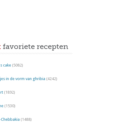
t
favoriete recepten
s cake
(5082)
es in de vorm van ghribia
(4242)
rt
(1892)
ne
(1530)
"-Chebbakia
(1488)