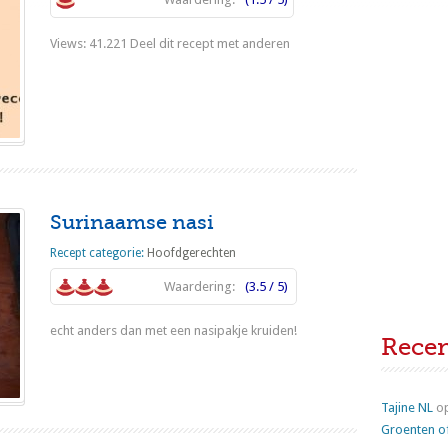
Views: 41.221 Deel dit recept met anderen
Lees meer
Surinaamse nasi
Recept categorie:
Hoofdgerechten
Waardering:
(3.5 / 5)
echt anders dan met een nasipakje kruiden!
Rece
Lees meer
Tajine NL
o
Groenten o