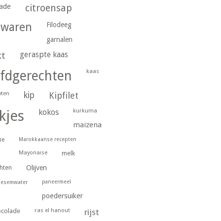
ade
citroensap
gwaren
Filodeeg
garnalen
geraspte kaas
kt
kaas
fdgerechten
wten
kip
Kipfilet
kurkuma
kjes
kokos
maizena
ne
Marokkaanse recepten
Mayonaise
melk
hten
Olijven
paneermeel
oesemwater
poedersuiker
ras el hanout
ocolade
rijst