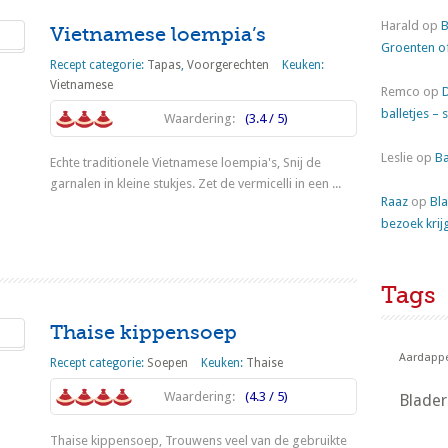
Harald
op
B
Vietnamese loempia’s
Groenten o
Recept categorie:
Tapas
,
Voorgerechten
Keuken:
Vietnamese
Remco
op
balletjes – 
Waardering:
(3.4 / 5)
Leslie
op
Ba
Echte traditionele Vietnamese loempia's, Snij de
garnalen in kleine stukjes. Zet de vermicelli in een ...
Raaz
op
Bla
Lees meer
bezoek krij
Tags
Thaise kippensoep
Aardappe
Recept categorie:
Soepen
Keuken:
Thaise
Waardering:
(4.3 / 5)
Blade
Thaise kippensoep, Trouwens veel van de gebruikte