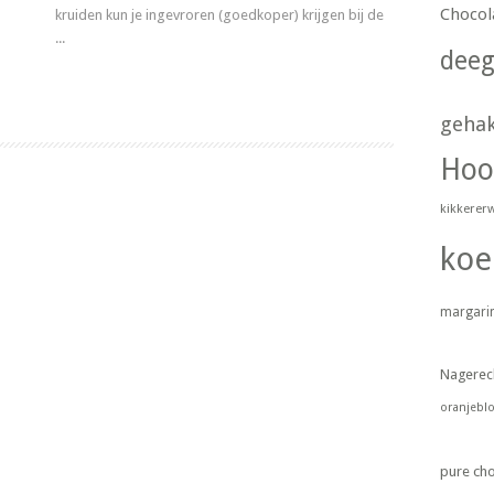
Chocol
kruiden kun je ingevroren (goedkoper) krijgen bij de
...
dee
Lees meer
geha
Hoo
kikkerer
koe
margari
Nagerec
oranjebl
pure ch