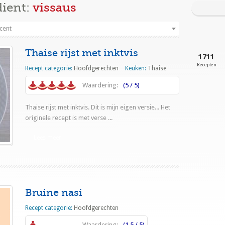
dient:
vissaus
cent
Thaise rijst met inktvis
1711
Recepten
Recept categorie:
Hoofdgerechten
Keuken:
Thaise
Waardering:
(5 / 5)
Thaise rijst met inktvis. Dit is mijn eigen versie... Het
originele recept is met verse ...
Lees meer
Bruine nasi
Recept categorie:
Hoofdgerechten
Waardering:
(1.5 / 5)