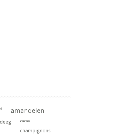
l
amandelen
rdeeg
cacao
champignons