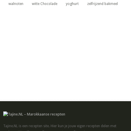
yoghurt
walnoten
witte Chocolade
zelfrijzend bakmeel
Tajine.NL is een recepten site. Hier kun je jouw eigen recepten delen met