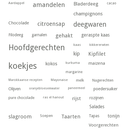
Aardappel
amandelen
Bladerdeeg
cacao
champignons
Chocolade
citroensap
deegwaren
geraspte kaas
Filodeeg
garnalen
gehakt
kaas
kikkererwten
Hoofdgerechten
kip
Kipfilet
kurkuma
maizena
koekjes
kokos
margarine
Marokkaanse recepten
Mayonaise
melk
Nagerechten
paneermeel
poedersuiker
Olijven
oranjebloesemwater
ras el hanout
pure chocolade
rijst
rozijnen
Salades
tonijn
slagroom
Soepen
Taarten
Tapas
Voorgerechten