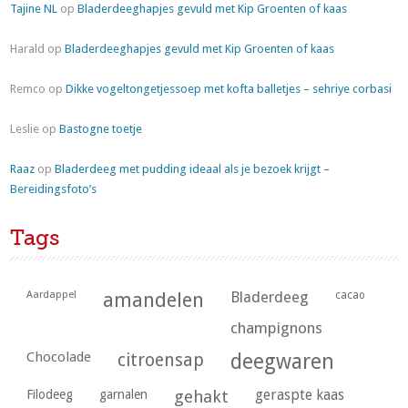
Tajine NL
op
Bladerdeeghapjes gevuld met Kip Groenten of kaas
Harald
op
Bladerdeeghapjes gevuld met Kip Groenten of kaas
Remco
op
Dikke vogeltongetjessoep met kofta balletjes – sehriye corbasi
Leslie
op
Bastogne toetje
Raaz
op
Bladerdeeg met pudding ideaal als je bezoek krijgt –
Bereidingsfoto’s
Tags
Aardappel
amandelen
Bladerdeeg
cacao
champignons
Chocolade
citroensap
deegwaren
geraspte kaas
Filodeeg
garnalen
gehakt