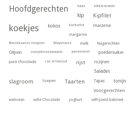
kaas
kikkererwten
Hoofdgerechten
kip
Kipfilet
kurkuma
maizena
koekjes
kokos
margarine
Marokkaanse recepten
Mayonaise
melk
Nagerechten
paneermeel
poedersuiker
Olijven
oranjebloesemwater
ras el hanout
pure chocolade
rijst
rozijnen
Salades
tonijn
slagroom
Soepen
Taarten
Tapas
Voorgerechten
yoghurt
walnoten
witte Chocolade
zelfrijzend bakmeel