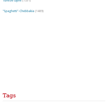
Tunesie tajine
(1531)
"Spaghetti"-Chebbakia
(1489)
Tags