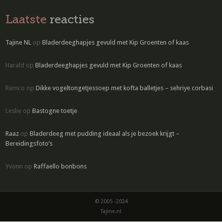
Laatste
reacties
Tajine NL
op
Bladerdeeghapjes gevuld met Kip Groenten of kaas
Harald
op
Bladerdeeghapjes gevuld met Kip Groenten of kaas
Remco
op
Dikke vogeltongetjessoep met kofta balletjes – sehriye corbasi
Leslie
op
Bastogne toetje
Raaz
op
Bladerdeeg met pudding ideaal als je bezoek krijgt –
Bereidingsfoto’s
Yvonn
op
Raffaello bonbons
© 2005 -2024
Tajine.nl